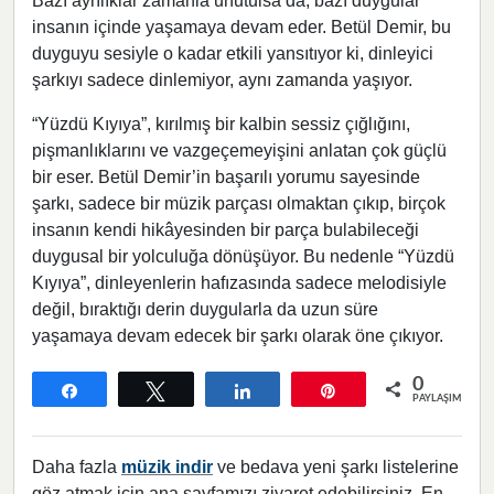
Bazı ayrılıklar zamanla unutulsa da, bazı duygular
insanın içinde yaşamaya devam eder. Betül Demir, bu
duyguyu sesiyle o kadar etkili yansıtıyor ki, dinleyici
şarkıyı sadece dinlemiyor, aynı zamanda yaşıyor.
“Yüzdü Kıyıya”, kırılmış bir kalbin sessiz çığlığını,
pişmanlıklarını ve vazgeçemeyişini anlatan çok güçlü
bir eser. Betül Demir’in başarılı yorumu sayesinde
şarkı, sadece bir müzik parçası olmaktan çıkıp, birçok
insanın kendi hikâyesinden bir parça bulabileceği
duygusal bir yolculuğa dönüşüyor. Bu nedenle “Yüzdü
Kıyıya”, dinleyenlerin hafızasında sadece melodisiyle
değil, bıraktığı derin duygularla da uzun süre
yaşamaya devam edecek bir şarkı olarak öne çıkıyor.
0
Paylaş
Tweetle
Paylaş
Pin
PAYLAŞIMLAR
Daha fazla
müzik indir
ve bedava yeni şarkı listelerine
göz atmak için ana sayfamızı ziyaret edebilirsiniz. En