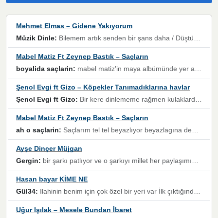
Mehmet Elmas – Gidene Yakıyorum
Müzik Dinle:
Bilemem artık senden bir şans daha / Düştüğün zaman ben olmayacağım yanında” dizeleri, artık geçmişin tekrarına izin verilmeyeceğini, kişisel sınırların çizildiğini gösteriyor.
Mabel Matiz Ft Zeynep Bastık – Saçların
boyalida saçlarin:
mabel matiz'in maya albümünde yer alan güzellerden. parça da şarkı hani! müzikal altyapısına vurulduğum, sözlerinde kaybolduğum bir parça olmuş.
Şenol Evgi ft Gizo – Köpekler Tanımadıklarına havlar
Şenol Evgi ft Gizo:
Bir kere dinlememe rağmen kulaklardan gitmiyor sen sen sen sen kurban ol sen sen sen sen hayran ol yükses ses müzik dinleme sebebisiniz canlar bomba gibi patladınız maşallah
Mabel Matiz Ft Zeynep Bastık – Saçların
ah o saçlarin:
Saçlarım tel tel beyazlıyor beyazlagına degil yanımda sen yoksun ona üzülüyorum günler bir bir geçiyor geçen günlere değil sensiz geçen günlere darılıyorum,Dinledikce asla kavusamayacagim ama asla unutamicagim sevdiğim adam için yanar içim
Ayşe Dinçer Müjgan
Gergin:
bir şarkı patlıyor ve o şarkıyı millet her paylaşımın altına koyuyor ve öyle bir durum hal alıyor ki şarkıyı dinlemeden şarkıdan bikıyorsun Ama bu enteresan bir şekilde dillere dolanıyor millet olarak seviyoruz dertlerle boğuşurken bir yandan da göbek atmayi))) diyeceklerim bu kadar güzel hoş bir sayfa emeğinize sağlık arkadaşlar kolay gelsin
Hasan bayar KİME NE
Gül34:
Ilahinin benim için çok özel bir yeri var İlk çıktığında komşum ne kadar yüksek sesle dinliyorsa orada duymuştum ve YouTube'dan aratıp Bu ilahiyi bulmuştum ve sonra müdavimi oldum günlük Ben de 3-5 kere dinleyip ezberleyip artık ilahiye bende eşlik ediyorum yüksek sesle Allah razı olsun hizmet nimettir Rabbim sizin zahmetlerinize de hayırlı nimetler versin Selam ve dua ile Allah'a emanet olun
Uğur Işılak – Mesele Bundan İbaret