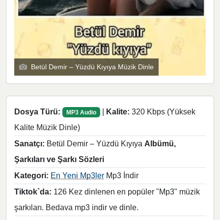
Betül Demir – Yüzdü Kıyıya Müzik Dinle
Dosya Türü:
|
Kalite:
320 Kbps (Yüksek
MP3 Audio
Kalite Müzik Dinle)
Sanatçı:
Betül Demir – Yüzdü Kıyıya
Albümü,
Şarkıları ve Şarkı Sözleri
Kategori:
En Yeni Mp3ler
Mp3 İndir
Tiktok`da:
126 Kez dinlenen en popüler "Mp3" müzik
şarkıları. Bedava mp3 indir ve dinle.