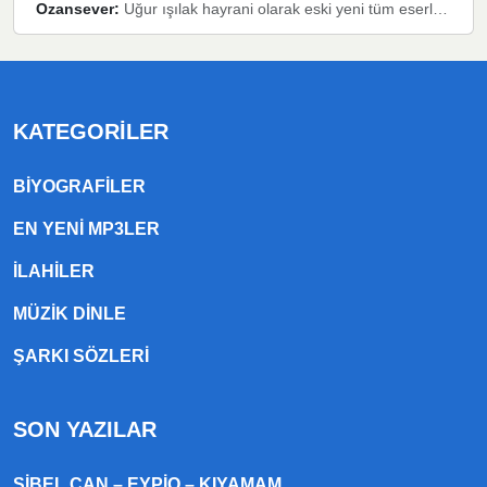
Ozansever:
Uğur ışılak hayrani olarak eski yeni tüm eserlerini keyifle huzurla dinleyenlerden birisiyim, emeğine saygı duyan gönül veren bunu en güzel şekilde sevenlerine ulaştıran siz değerli sayfa yöneticilerine de teşekkür ederim
KATEGORILER
BIYOGRAFILER
EN YENI MP3LER
ILAHILER
MÜZIK DINLE
ŞARKI SÖZLERI
SON YAZILAR
SIBEL CAN – EYPIO – KIYAMAM