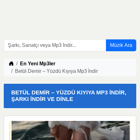
Müzik Ara
Müzik indir
En Yeni Mp3ler
Betül Demir – Yüzdü Kıyıya Mp3 İndir
BETÜL DEMIR – YÜZDÜ KIYIYA MP3 İNDIR,
ŞARKI İNDIR VE DINLE