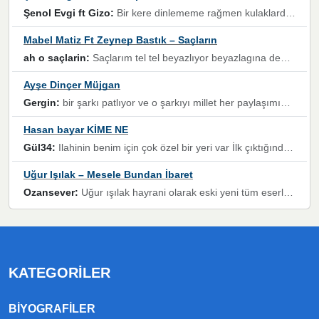
Şenol Evgi ft Gizo:
Bir kere dinlememe rağmen kulaklardan gitmiyor sen sen sen sen kurban ol sen sen sen sen hayran ol yükses ses müzik dinleme sebebisiniz canlar bomba gibi patladınız maşallah
Mabel Matiz Ft Zeynep Bastık – Saçların
ah o saçlarin:
Saçlarım tel tel beyazlıyor beyazlagına degil yanımda sen yoksun ona üzülüyorum günler bir bir geçiyor geçen günlere değil sensiz geçen günlere darılıyorum,Dinledikce asla kavusamayacagim ama asla unutamicagim sevdiğim adam için yanar içim
Ayşe Dinçer Müjgan
Gergin:
bir şarkı patlıyor ve o şarkıyı millet her paylaşımın altına koyuyor ve öyle bir durum hal alıyor ki şarkıyı dinlemeden şarkıdan bikıyorsun Ama bu enteresan bir şekilde dillere dolanıyor millet olarak seviyoruz dertlerle boğuşurken bir yandan da göbek atmayi))) diyeceklerim bu kadar güzel hoş bir sayfa emeğinize sağlık arkadaşlar kolay gelsin
Hasan bayar KİME NE
Gül34:
Ilahinin benim için çok özel bir yeri var İlk çıktığında komşum ne kadar yüksek sesle dinliyorsa orada duymuştum ve YouTube'dan aratıp Bu ilahiyi bulmuştum ve sonra müdavimi oldum günlük Ben de 3-5 kere dinleyip ezberleyip artık ilahiye bende eşlik ediyorum yüksek sesle Allah razı olsun hizmet nimettir Rabbim sizin zahmetlerinize de hayırlı nimetler versin Selam ve dua ile Allah'a emanet olun
Uğur Işılak – Mesele Bundan İbaret
Ozansever:
Uğur ışılak hayrani olarak eski yeni tüm eserlerini keyifle huzurla dinleyenlerden birisiyim, emeğine saygı duyan gönül veren bunu en güzel şekilde sevenlerine ulaştıran siz değerli sayfa yöneticilerine de teşekkür ederim
KATEGORILER
BIYOGRAFILER