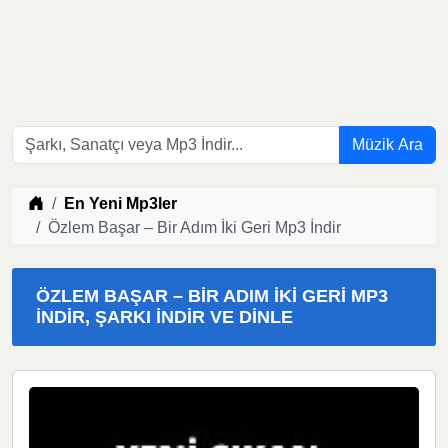
Müzik Ara
Müzik indir
En Yeni Mp3ler
Özlem Başar – Bir Adım İki Geri Mp3 İndir
ÖZLEM BAŞAR – BIR ADIM İKI GERI MP3
İNDIR, ŞARKI İNDIR VE DINLE