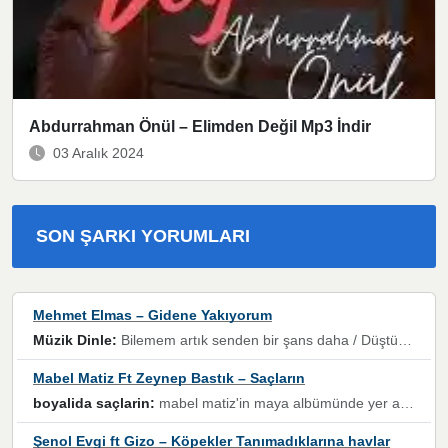
Abdurrahman Önül – Elimden Değil Mp3 İndir
03 Aralık 2024
SON ŞARKI YORUMLARI
Mehmet Elmas – Gidene Yakıyorum
Müzik Dinle:
Bilemem artık senden bir şans daha / Düştüğün zaman ben olmayacağım yanında” dizeleri, artık geçmişin tekrarına izin verilmeyeceğini, kişisel sınırların çizildiğini gösteriyor.
Mabel Matiz Ft Zeynep Bastık – Saçların
boyalida saçlarin:
mabel matiz'in maya albümünde yer alan güzellerden. parça da şarkı hani! müzikal altyapısına vurulduğum, sözlerinde kaybolduğum bir parça olmuş.
Şenol Evgi ft Gizo – Köpekler Tanımadıklarına havlar