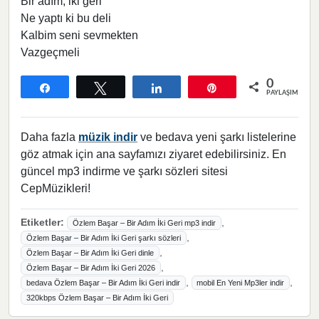
Bir adım, iki geri
Ne yaptı ki bu deli
Kalbim seni sevmekten
Vazgeçmeli
0
Paylaş
Tweetle
Paylaş
Pin
PAYLAŞIMLAR
Daha fazla
müzik indir
ve bedava yeni şarkı listelerine
göz atmak için ana sayfamızı ziyaret edebilirsiniz. En
güncel mp3 indirme ve şarkı sözleri sitesi
CepMüzikleri!
Etiketler:
,
Özlem Başar – Bir Adım İki Geri mp3 indir
,
Özlem Başar – Bir Adım İki Geri şarkı sözleri
,
Özlem Başar – Bir Adım İki Geri dinle
,
Özlem Başar – Bir Adım İki Geri 2026
,
,
bedava Özlem Başar – Bir Adım İki Geri indir
mobil En Yeni Mp3ler indir
320kbps Özlem Başar – Bir Adım İki Geri