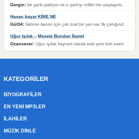
Gergin:
bir şarkı patlıyor ve o şarkıyı millet her paylaşımın altına koyuyor ve öyle bir durum hal alıyor ki şarkıyı dinlemeden şarkıdan bikıyorsun Ama bu enteresan bir şekilde dillere dolanıyor millet olarak seviyoruz dertlerle boğuşurken bir yandan da göbek atmayi))) diyeceklerim bu kadar güzel hoş bir sayfa emeğinize sağlık arkadaşlar kolay gelsin
Hasan bayar KİME NE
Gül34:
Ilahinin benim için çok özel bir yeri var İlk çıktığında komşum ne kadar yüksek sesle dinliyorsa orada duymuştum ve YouTube'dan aratıp Bu ilahiyi bulmuştum ve sonra müdavimi oldum günlük Ben de 3-5 kere dinleyip ezberleyip artık ilahiye bende eşlik ediyorum yüksek sesle Allah razı olsun hizmet nimettir Rabbim sizin zahmetlerinize de hayırlı nimetler versin Selam ve dua ile Allah'a emanet olun
Uğur Işılak – Mesele Bundan İbaret
Ozansever:
Uğur ışılak hayrani olarak eski yeni tüm eserlerini keyifle huzurla dinleyenlerden birisiyim, emeğine saygı duyan gönül veren bunu en güzel şekilde sevenlerine ulaştıran siz değerli sayfa yöneticilerine de teşekkür ederim
KATEGORILER
BIYOGRAFILER
EN YENI MP3LER
ILAHILER
MÜZIK DINLE