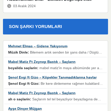
03 Aralık 2024
SON ŞARKI YORUMLARI
Mehmet Elmas – Gidene Yakıyorum
Müzik Dinle:
Bilemem artık senden bir şans daha / Düştüğün zaman ben olmayacağım yanında” dizeleri, artık geçmişin tekrarına izin verilmeyeceğini, kişisel sınırların çizildiğini gösteriyor.
Mabel Matiz Ft Zeynep Bastık – Saçların
boyalida saçlarin:
mabel matiz'in maya albümünde yer alan güzellerden. parça da şarkı hani! müzikal altyapısına vurulduğum, sözlerinde kaybolduğum bir parça olmuş.
Şenol Evgi ft Gizo – Köpekler Tanımadıklarına havlar
Şenol Evgi ft Gizo:
Bir kere dinlememe rağmen kulaklardan gitmiyor sen sen sen sen kurban ol sen sen sen sen hayran ol yükses ses müzik dinleme sebebisiniz canlar bomba gibi patladınız maşallah
Mabel Matiz Ft Zeynep Bastık – Saçların
ah o saçlarin:
Saçlarım tel tel beyazlıyor beyazlagına degil yanımda sen yoksun ona üzülüyorum günler bir bir geçiyor geçen günlere değil sensiz geçen günlere darılıyorum,Dinledikce asla kavusamayacagim ama asla unutamicagim sevdiğim adam için yanar içim
Ayşe Dinçer Müjgan