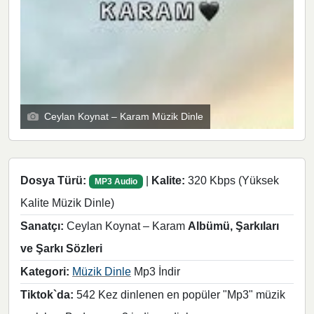
Ceylan Koynat – Karam Müzik Dinle
Dosya Türü:
|
Kalite:
320 Kbps (Yüksek
MP3 Audio
Kalite Müzik Dinle)
Sanatçı:
Ceylan Koynat – Karam
Albümü, Şarkıları
ve Şarkı Sözleri
Kategori:
Müzik Dinle
Mp3 İndir
Tiktok`da:
542 Kez dinlenen en popüler "Mp3" müzik