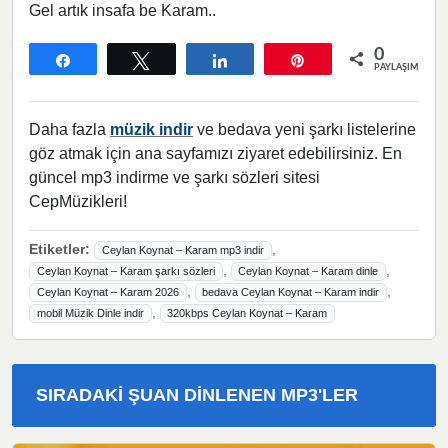
Gel artık insafa be Karam..
0
Paylaş
Tweetle
Paylaş
Pin
PAYLAŞIMLAR
Daha fazla
müzik indir
ve bedava yeni şarkı listelerine
göz atmak için ana sayfamızı ziyaret edebilirsiniz. En
güncel mp3 indirme ve şarkı sözleri sitesi
CepMüzikleri!
Etiketler:
,
Ceylan Koynat – Karam mp3 indir
,
,
Ceylan Koynat – Karam şarkı sözleri
Ceylan Koynat – Karam dinle
,
,
Ceylan Koynat – Karam 2026
bedava Ceylan Koynat – Karam indir
,
mobil Müzik Dinle indir
320kbps Ceylan Koynat – Karam
SIRADAKI ŞUAN DINLENEN MP3'LER