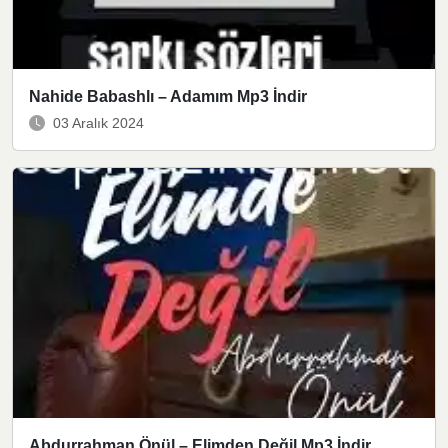
Nahide Babashlı – Adamım Mp3 İndir
03 Aralık 2024
Abdurrahman Önül – Elimden Değil Mp3 İndir