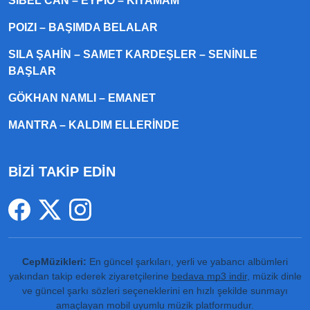
SIBEL CAN – EYPIO – KIYAMAM
POIZI – BAŞIMDA BELALAR
SILA ŞAHIN – SAMET KARDEŞLER – SENINLE
BAŞLAR
GÖKHAN NAMLI – EMANET
MANTRA – KALDIM ELLERINDE
BİZİ TAKİP EDİN
CepMüzikleri:
En güncel şarkıları, yerli ve yabancı albümleri
yakından takip ederek ziyaretçilerine
bedava mp3 indir
, müzik dinle
ve güncel şarkı sözleri seçeneklerini en hızlı şekilde sunmayı
amaçlayan mobil uyumlu müzik platformudur.