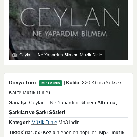
Ceylan – Ne Yapardım Bilmem Müzik Dinle
Dosya Türü:
|
Kalite:
320 Kbps (Yüksek
MP3 Audio
Kalite Müzik Dinle)
Sanatçı:
Ceylan – Ne Yapardım Bilmem
Albümü,
Şarkıları ve Şarkı Sözleri
Kategori:
Müzik Dinle
Mp3 İndir
Tiktok`da:
350 Kez dinlenen en popüler "Mp3" müzik