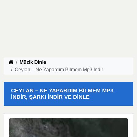
Müzik indir
Müzik Dinle
Ceylan – Ne Yapardım Bilmem Mp3 İndir
CEYLAN – NE YAPARDIM BILMEM MP3
İNDIR, ŞARKI İNDIR VE DINLE