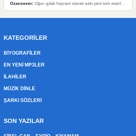
Ozansever:
Uğur ışılak hayrani olarak eski yeni tüm eserlerini keyifle huzurla dinleyenlerden birisiyim, emeğine saygı duyan gönül veren bunu en güzel şekilde sevenlerine ulaştıran siz değerli sayfa yöneticilerine de teşekkür ederim
KATEGORILER
BIYOGRAFILER
EN YENI MP3LER
ILAHILER
MÜZIK DINLE
ŞARKI SÖZLERI
SON YAZILAR