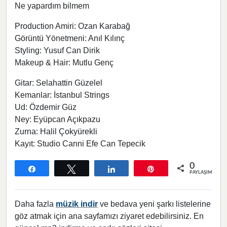
Ne yapardım bilmem
Production Amiri: Ozan Karabağ
Görüntü Yönetmeni: Anıl Kılınç
Styling: Yusuf Can Dirik
Makeup & Hair: Mutlu Genç
Gitar: Selahattin Güzelel
Kemanlar: İstanbul Strings
Ud: Özdemir Güz
Ney: Eyüpcan Açıkpazu
Zurna: Halil Çokyürekli
Kayıt: Studio Canni Efe Can Tepecik
0
Paylaş
Tweetle
Paylaş
Pin
PAYLAŞIMLAR
Daha fazla
müzik indir
ve bedava yeni şarkı listelerine
göz atmak için ana sayfamızı ziyaret edebilirsiniz. En