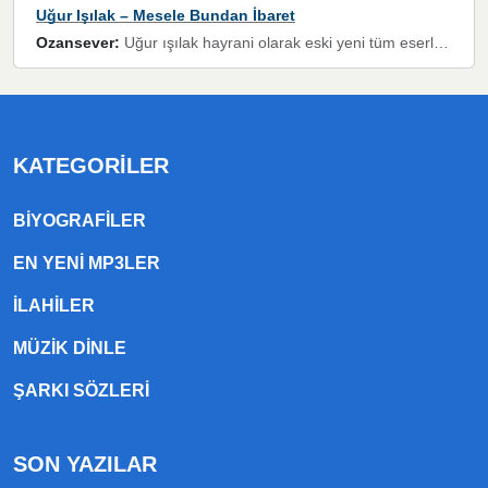
Uğur Işılak – Mesele Bundan İbaret
Ozansever:
Uğur ışılak hayrani olarak eski yeni tüm eserlerini keyifle huzurla dinleyenlerden birisiyim, emeğine saygı duyan gönül veren bunu en güzel şekilde sevenlerine ulaştıran siz değerli sayfa yöneticilerine de teşekkür ederim
KATEGORILER
BIYOGRAFILER
EN YENI MP3LER
ILAHILER
MÜZIK DINLE
ŞARKI SÖZLERI
SON YAZILAR