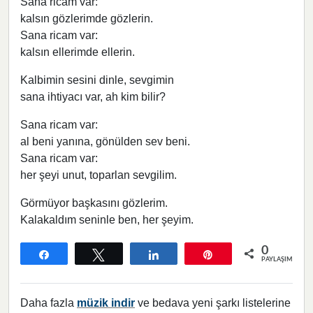
Sana ricam var:
kalsın gözlerimde gözlerin.
Sana ricam var:
kalsın ellerimde ellerin.
Kalbimin sesini dinle, sevgimin
sana ihtiyacı var, ah kim bilir?
Sana ricam var:
al beni yanına, gönülden sev beni.
Sana ricam var:
her şeyi unut, toparlan sevgilim.
Görmüyor başkasını gözlerim.
Kalakaldım seninle ben, her şeyim.
0
Paylaş
Tweetle
Paylaş
Pin
PAYLAŞIMLAR
Daha fazla
müzik indir
ve bedava yeni şarkı listelerine