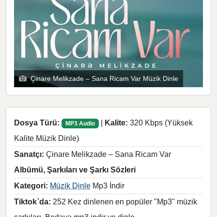
Çinare Melikzade – Sana Ricam Var Müzik Dinle
Dosya Türü:
|
Kalite:
320 Kbps (Yüksek
MP3 Audio
Kalite Müzik Dinle)
Sanatçı:
Çinare Melikzade – Sana Ricam Var
Albümü, Şarkıları ve Şarkı Sözleri
Kategori:
Müzik Dinle
Mp3 İndir
Tiktok`da:
252 Kez dinlenen en popüler "Mp3" müzik