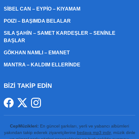
SIBEL CAN – EYPIO – KIYAMAM
POIZI – BAŞIMDA BELALAR
SILA ŞAHIN – SAMET KARDEŞLER – SENINLE
BAŞLAR
GÖKHAN NAMLI – EMANET
MANTRA – KALDIM ELLERINDE
BİZİ TAKİP EDİN
CepMüzikleri:
En güncel şarkıları, yerli ve yabancı albümleri
yakından takip ederek ziyaretçilerine
bedava mp3 indir
, müzik dinle