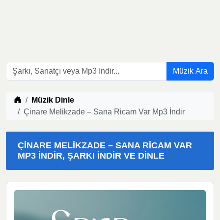
Müzik Ara
Müzik indir
Müzik Dinle
Çinare Melikzade – Sana Ricam Var Mp3 İndir
ÇINARE MELIKZADE – SANA RICAM VAR
MP3 İNDIR, ŞARKI İNDIR VE DINLE