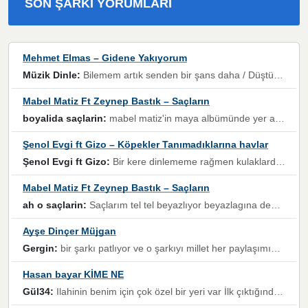
SON ŞARKI YORUMLARI
Mehmet Elmas – Gidene Yakıyorum
Müzik Dinle:
Bilemem artık senden bir şans daha / Düştüğün zaman ben olmayacağım yanında” dizeleri, artık geçmişin tekrarına izin verilmeyeceğini, kişisel sınırların çizildiğini gösteriyor.
Mabel Matiz Ft Zeynep Bastık – Saçların
boyalida saçlarin:
mabel matiz'in maya albümünde yer alan güzellerden. parça da şarkı hani! müzikal altyapısına vurulduğum, sözlerinde kaybolduğum bir parça olmuş.
Şenol Evgi ft Gizo – Köpekler Tanımadıklarına havlar
Şenol Evgi ft Gizo:
Bir kere dinlememe rağmen kulaklardan gitmiyor sen sen sen sen kurban ol sen sen sen sen hayran ol yükses ses müzik dinleme sebebisiniz canlar bomba gibi patladınız maşallah
Mabel Matiz Ft Zeynep Bastık – Saçların
ah o saçlarin:
Saçlarım tel tel beyazlıyor beyazlagına degil yanımda sen yoksun ona üzülüyorum günler bir bir geçiyor geçen günlere değil sensiz geçen günlere darılıyorum,Dinledikce asla kavusamayacagim ama asla unutamicagim sevdiğim adam için yanar içim
Ayşe Dinçer Müjgan
Gergin:
bir şarkı patlıyor ve o şarkıyı millet her paylaşımın altına koyuyor ve öyle bir durum hal alıyor ki şarkıyı dinlemeden şarkıdan bikıyorsun Ama bu enteresan bir şekilde dillere dolanıyor millet olarak seviyoruz dertlerle boğuşurken bir yandan da göbek atmayi))) diyeceklerim bu kadar güzel hoş bir sayfa emeğinize sağlık arkadaşlar kolay gelsin
Hasan bayar KİME NE
Gül34:
Ilahinin benim için çok özel bir yeri var İlk çıktığında komşum ne kadar yüksek sesle dinliyorsa orada duymuştum ve YouTube'dan aratıp Bu ilahiyi bulmuştum ve sonra müdavimi oldum günlük Ben de 3-5 kere dinleyip ezberleyip artık ilahiye bende eşlik ediyorum yüksek sesle Allah razı olsun hizmet nimettir Rabbim sizin zahmetlerinize de hayırlı nimetler versin Selam ve dua ile Allah'a emanet olun