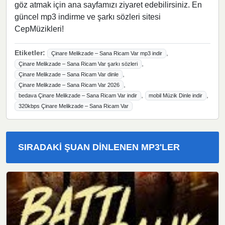
göz atmak için ana sayfamızı ziyaret edebilirsiniz. En
güncel mp3 indirme ve şarkı sözleri sitesi
CepMüzikleri!
Etiketler:
,
Çinare Melikzade – Sana Ricam Var mp3 indir
,
Çinare Melikzade – Sana Ricam Var şarkı sözleri
,
Çinare Melikzade – Sana Ricam Var dinle
,
Çinare Melikzade – Sana Ricam Var 2026
,
,
bedava Çinare Melikzade – Sana Ricam Var indir
mobil Müzik Dinle indir
320kbps Çinare Melikzade – Sana Ricam Var
SIRADAKI ŞUAN DINLENEN MP3'LER