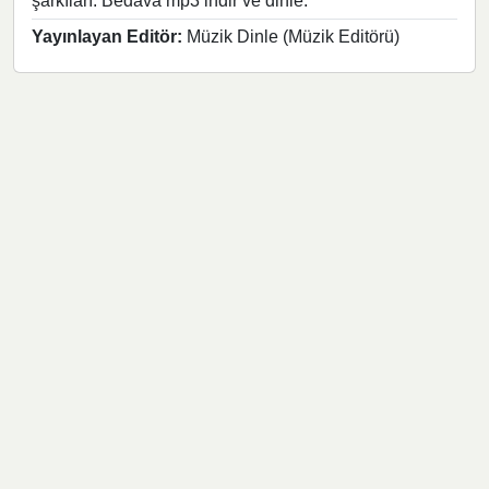
şarkıları. Bedava mp3 indir ve dinle.
Yayınlayan Editör:
Müzik Dinle (Müzik Editörü)