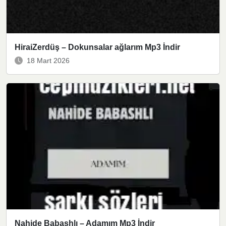
HiraiZerdüş – Dokunsalar ağlarım Mp3 İndir
18 Mart 2026
Nahide Babashlı – Adamım Mp3 İndir