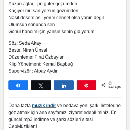
Yüzün ağlar, için güler göçümden
Kaçıyor mu sanıyorsun gözümden
Nasıl desem asıl yerim cennet olsa yanın değil
Ölümsün sonunda sen
Gönül hancım için yansın senin gidiyorum
Söz: Seda Akay
Beste: Niran Ünsal
Düzenleme: Fırat Özbaylar
Klip Yönetmeni: Kemal Başbuğ
Supervizör : Alpay Aydın
0
Paylaş
Tweetle
Paylaş
Pin
PAYLAŞIMLAR
Daha fazla
müzik indir
ve bedava yeni şarkı listelerine
göz atmak için ana sayfamızı ziyaret edebilirsiniz. En
güncel mp3 indirme ve şarkı sözleri sitesi
CepMüzikleri!