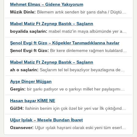
Mehmet Elmas – Gidene Yakıyorum
Müzik Dinle:
Bilemem artık senden bir şans daha / Düştüğün zaman ben olmayacağım yanında” dizeleri, artık geçmişin tekrarına izin verilmeyeceğini, kişisel sınırların çizildiğini gösteriyor.
Mabel Matiz Ft Zeynep Bastık – Saçların
boyalida saçlarin:
mabel matiz'in maya albümünde yer alan güzellerden. parça da şarkı hani! müzikal altyapısına vurulduğum, sözlerinde kaybolduğum bir parça olmuş.
Şenol Evgi ft Gizo – Köpekler Tanımadıklarına havlar
Şenol Evgi ft Gizo:
Bir kere dinlememe rağmen kulaklardan gitmiyor sen sen sen sen kurban ol sen sen sen sen hayran ol yükses ses müzik dinleme sebebisiniz canlar bomba gibi patladınız maşallah
Mabel Matiz Ft Zeynep Bastık – Saçların
ah o saçlarin:
Saçlarım tel tel beyazlıyor beyazlagına degil yanımda sen yoksun ona üzülüyorum günler bir bir geçiyor geçen günlere değil sensiz geçen günlere darılıyorum,Dinledikce asla kavusamayacagim ama asla unutamicagim sevdiğim adam için yanar içim
Ayşe Dinçer Müjgan
Gergin:
bir şarkı patlıyor ve o şarkıyı millet her paylaşımın altına koyuyor ve öyle bir durum hal alıyor ki şarkıyı dinlemeden şarkıdan bikıyorsun Ama bu enteresan bir şekilde dillere dolanıyor millet olarak seviyoruz dertlerle boğuşurken bir yandan da göbek atmayi))) diyeceklerim bu kadar güzel hoş bir sayfa emeğinize sağlık arkadaşlar kolay gelsin
Hasan bayar KİME NE
Gül34:
Ilahinin benim için çok özel bir yeri var İlk çıktığında komşum ne kadar yüksek sesle dinliyorsa orada duymuştum ve YouTube'dan aratıp Bu ilahiyi bulmuştum ve sonra müdavimi oldum günlük Ben de 3-5 kere dinleyip ezberleyip artık ilahiye bende eşlik ediyorum yüksek sesle Allah razı olsun hizmet nimettir Rabbim sizin zahmetlerinize de hayırlı nimetler versin Selam ve dua ile Allah'a emanet olun
Uğur Işılak – Mesele Bundan İbaret
Ozansever:
Uğur ışılak hayrani olarak eski yeni tüm eserlerini keyifle huzurla dinleyenlerden birisiyim, emeğine saygı duyan gönül veren bunu en güzel şekilde sevenlerine ulaştıran siz değerli sayfa yöneticilerine de teşekkür ederim