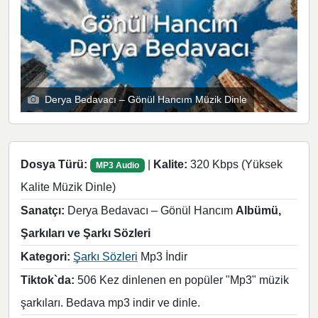
Derya Bedavacı – Gönül Hancım Müzik Dinle
Dosya Türü:
|
Kalite:
320 Kbps (Yüksek
MP3 Audio
Kalite Müzik Dinle)
Sanatçı:
Derya Bedavacı – Gönül Hancım
Albümü,
Şarkıları ve Şarkı Sözleri
Kategori:
Şarkı Sözleri
Mp3 İndir
Tiktok`da:
506 Kez dinlenen en popüler "Mp3" müzik
şarkıları. Bedava mp3 indir ve dinle.