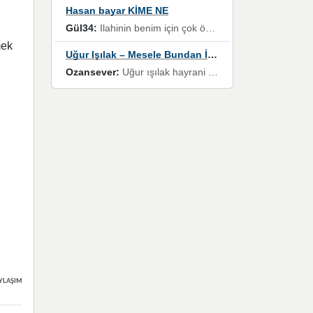
Hasan bayar KİME NE
Gül34:
Ilahinin benim için çok özel bir yeri var İlk çıktığında komşum ne kadar yüksek sesle dinliyorsa orada duymuştum ve YouTube'dan aratıp Bu ilahiyi bulmuştum ve sonra müdavimi oldum günlük Ben de 3-5 kere dinleyip ezberleyip artık ilahiye bende eşlik ediyorum yüksek sesle Allah razı olsun hizmet nimettir Rabbim sizin zahmetlerinize de hayırlı nimetler versin Selam ve dua ile Allah'a emanet olun
mek
Uğur Işılak – Mesele Bundan İbaret
Ozansever:
Uğur ışılak hayrani olarak eski yeni tüm eserlerini keyifle huzurla dinleyenlerden birisiyim, emeğine saygı duyan gönül veren bunu en güzel şekilde sevenlerine ulaştıran siz değerli sayfa yöneticilerine de teşekkür ederim
YLAŞIMLAR