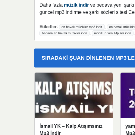
Daha fazla
müzik indir
ve bedava yeni şarkı l
güncel mp3 indirme ve şarkı sözleri sitesi Ce
Etiketler:
,
en havalı müzikler mp3 indir
en havalı müzikler
,
bedava en havalı müzikler indir
mobil En Yeni Mp3ler indir
SIRADAKI ŞUAN DINLENEN MP3'L
İsmail YK – Kalp Atışımsınız
yam
Mp3 İndir
Mp3 