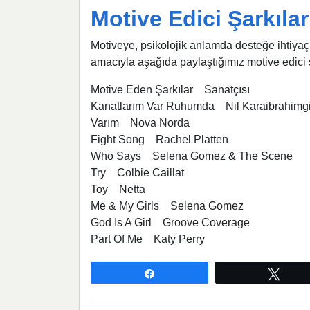
Motive Edici Şarkılar
Motiveye, psikolojik anlamda desteğe ihtiyaç
amacıyla aşağıda paylaştığımız motive edici şa
Motive Eden Şarkılar Sanatçısı
Kanatlarım Var Ruhumda Nil Karaibrahimgi
Varım Nova Norda
Fight Song Rachel Platten
Who Says Selena Gomez & The Scene
Try Colbie Caillat
Toy Netta
Me & My Girls Selena Gomez
God Is A Girl Groove Coverage
Part Of Me Katy Perry
Paylaş
Twee