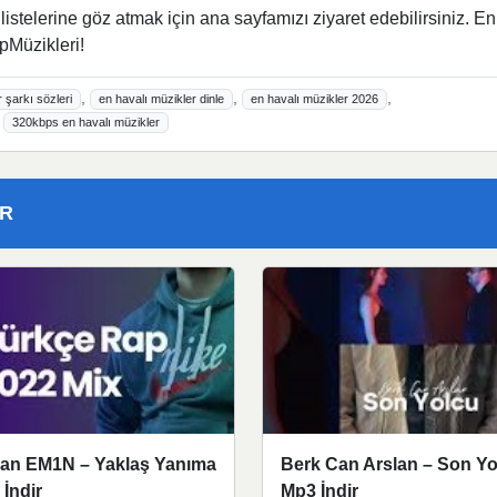
istelerine göz atmak için ana sayfamızı ziyaret edebilirsiniz. En
pMüzikleri!
,
,
,
 şarkı sözleri
en havalı müzikler dinle
en havalı müzikler 2026
,
320kbps en havalı müzikler
ER
an EM1N – Yaklaş Yanıma
Berk Can Arslan – Son Yo
İndir
Mp3 İndir