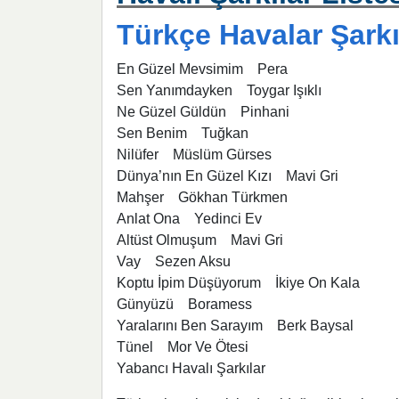
Türkçe Havalar Şark
En Güzel Mevsimim Pera
Sen Yanımdayken Toygar Işıklı
Ne Güzel Güldün Pinhani
Sen Benim Tuğkan
Nilüfer Müslüm Gürses
Dünya’nın En Güzel Kızı Mavi Gri
Mahşer Gökhan Türkmen
Anlat Ona Yedinci Ev
Altüst Olmuşum Mavi Gri
Vay Sezen Aksu
Koptu İpim Düşüyorum İkiye On Kala
Günyüzü Boramess
Yaralarını Ben Sarayım Berk Baysal
Tünel Mor Ve Ötesi
Yabancı Havalı Şarkılar