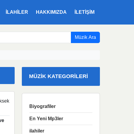
ILAHILER
HAKKIMIZDA
İLETIŞIM
Müzik Ara
MÜZIK KATEGORILERI
ksek
Biyografiler
En Yeni Mp3ler
ve
ilahiler