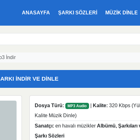
ANASAYFA
ŞARKI SÖZLERI
MÜZIK DINLE
p3 İndir
ARKI İNDIR VE DINLE
Dosya Türü:
|
Kalite:
320 Kbps (Yü
MP3 Audio
Kalite Müzik Dinle)
Sanatçı:
en havalı müzikler
Albümü, Şarkıları 
Şarkı Sözleri