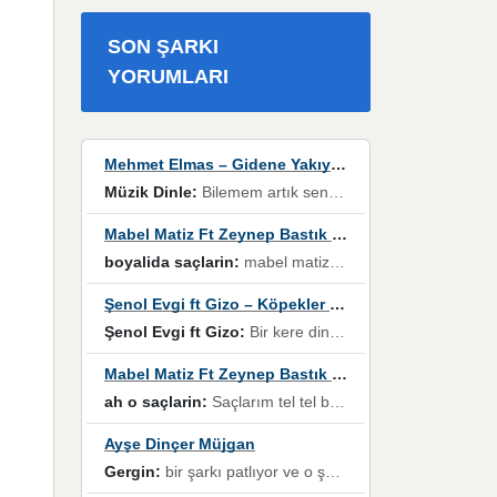
SON ŞARKI
YORUMLARI
Mehmet Elmas – Gidene Yakıyorum
Müzik Dinle:
Bilemem artık senden bir şans daha / Düştüğün zaman ben olmayacağım yanında” dizeleri, artık geçmişin tekrarına izin verilmeyeceğini, kişisel sınırların çizildiğini gösteriyor.
Mabel Matiz Ft Zeynep Bastık – Saçların
boyalida saçlarin:
mabel matiz'in maya albümünde yer alan güzellerden. parça da şarkı hani! müzikal altyapısına vurulduğum, sözlerinde kaybolduğum bir parça olmuş.
Şenol Evgi ft Gizo – Köpekler Tanımadıklarına havlar
Şenol Evgi ft Gizo:
Bir kere dinlememe rağmen kulaklardan gitmiyor sen sen sen sen kurban ol sen sen sen sen hayran ol yükses ses müzik dinleme sebebisiniz canlar bomba gibi patladınız maşallah
Mabel Matiz Ft Zeynep Bastık – Saçların
ah o saçlarin:
Saçlarım tel tel beyazlıyor beyazlagına degil yanımda sen yoksun ona üzülüyorum günler bir bir geçiyor geçen günlere değil sensiz geçen günlere darılıyorum,Dinledikce asla kavusamayacagim ama asla unutamicagim sevdiğim adam için yanar içim
Ayşe Dinçer Müjgan
Gergin:
bir şarkı patlıyor ve o şarkıyı millet her paylaşımın altına koyuyor ve öyle bir durum hal alıyor ki şarkıyı dinlemeden şarkıdan bikıyorsun Ama bu enteresan bir şekilde dillere dolanıyor millet olarak seviyoruz dertlerle boğuşurken bir yandan da göbek atmayi))) diyeceklerim bu kadar güzel hoş bir sayfa emeğinize sağlık arkadaşlar kolay gelsin