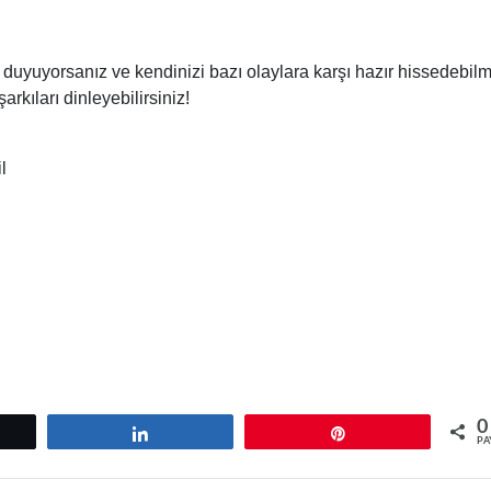
 duyuyorsanız ve kendinizi bazı olaylara karşı hazır hissedebil
rkıları dinleyebilirsiniz!
l
0
tle
Paylaş
Pin
PA