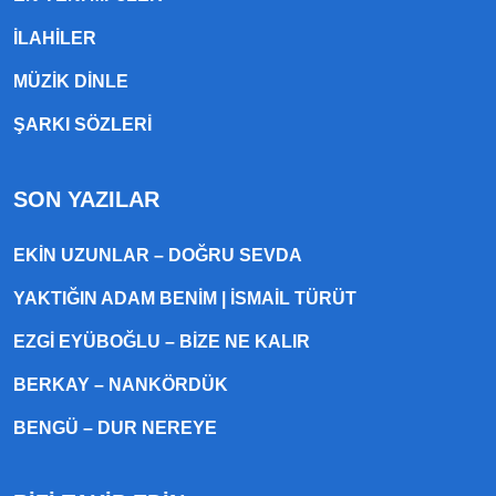
ILAHILER
MÜZIK DINLE
ŞARKI SÖZLERI
SON YAZILAR
EKIN UZUNLAR – DOĞRU SEVDA
YAKTIĞIN ADAM BENIM | İSMAIL TÜRÜT
EZGI EYÜBOĞLU – BIZE NE KALIR
BERKAY – NANKÖRDÜK
BENGÜ – DUR NEREYE