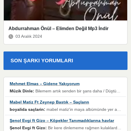
Abdurrahman Önül – Elimden Değil Mp3 İndir
03 Aralık 2024
SON ŞARKI YORUMLARI
Mehmet Elmas – Gidene Yakıyorum
Müzik Dinle:
Bilemem artık senden bir şans daha / Düştüğün zaman ben olmayacağım yanında” dizeleri, artık geçmişin tekrarına izin verilmeyeceğini, kişisel sınırların çizildiğini gösteriyor.
Mabel Matiz Ft Zeynep Bastık – Saçların
boyalida saçlarin:
mabel matiz'in maya albümünde yer alan güzellerden. parça da şarkı hani! müzikal altyapısına vurulduğum, sözlerinde kaybolduğum bir parça olmuş.
Şenol Evgi ft Gizo – Köpekler Tanımadıklarına havlar
Şenol Evgi ft Gizo:
Bir kere dinlememe rağmen kulaklardan gitmiyor sen sen sen sen kurban ol sen sen sen sen hayran ol yükses ses müzik dinleme sebebisiniz canlar bomba gibi patladınız maşallah