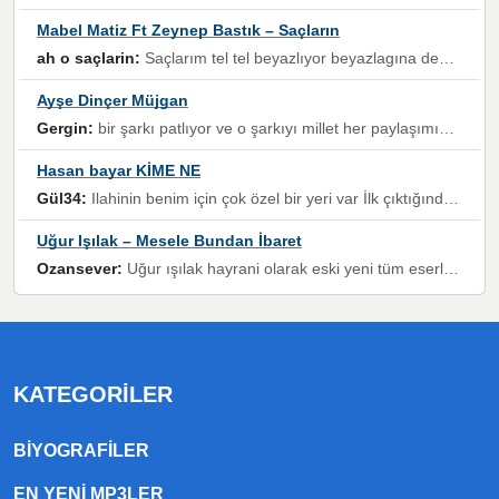
Mabel Matiz Ft Zeynep Bastık – Saçların
ah o saçlarin:
Saçlarım tel tel beyazlıyor beyazlagına degil yanımda sen yoksun ona üzülüyorum günler bir bir geçiyor geçen günlere değil sensiz geçen günlere darılıyorum,Dinledikce asla kavusamayacagim ama asla unutamicagim sevdiğim adam için yanar içim
Ayşe Dinçer Müjgan
Gergin:
bir şarkı patlıyor ve o şarkıyı millet her paylaşımın altına koyuyor ve öyle bir durum hal alıyor ki şarkıyı dinlemeden şarkıdan bikıyorsun Ama bu enteresan bir şekilde dillere dolanıyor millet olarak seviyoruz dertlerle boğuşurken bir yandan da göbek atmayi))) diyeceklerim bu kadar güzel hoş bir sayfa emeğinize sağlık arkadaşlar kolay gelsin
Hasan bayar KİME NE
Gül34:
Ilahinin benim için çok özel bir yeri var İlk çıktığında komşum ne kadar yüksek sesle dinliyorsa orada duymuştum ve YouTube'dan aratıp Bu ilahiyi bulmuştum ve sonra müdavimi oldum günlük Ben de 3-5 kere dinleyip ezberleyip artık ilahiye bende eşlik ediyorum yüksek sesle Allah razı olsun hizmet nimettir Rabbim sizin zahmetlerinize de hayırlı nimetler versin Selam ve dua ile Allah'a emanet olun
Uğur Işılak – Mesele Bundan İbaret
Ozansever:
Uğur ışılak hayrani olarak eski yeni tüm eserlerini keyifle huzurla dinleyenlerden birisiyim, emeğine saygı duyan gönül veren bunu en güzel şekilde sevenlerine ulaştıran siz değerli sayfa yöneticilerine de teşekkür ederim
KATEGORILER
BIYOGRAFILER
EN YENI MP3LER