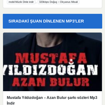
,
mobil Müzik Dinle indir
320kbps Doğuş – Okyanus Misali
SIRADAKI ŞUAN DINLENEN MP3'LER
Mustafa Yıldızdoğan – Azan Bulur şarkı sözleri Mp3
İndir