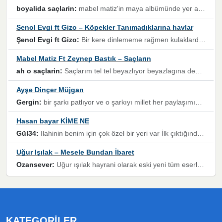
boyalida saçlarin:
mabel matiz'in maya albümünde yer alan güzellerden. parça da şarkı hani! müzikal altyapısına vurulduğum, sözlerinde kaybolduğum bir parça olmuş.
Şenol Evgi ft Gizo – Köpekler Tanımadıklarına havlar
Şenol Evgi ft Gizo:
Bir kere dinlememe rağmen kulaklardan gitmiyor sen sen sen sen kurban ol sen sen sen sen hayran ol yükses ses müzik dinleme sebebisiniz canlar bomba gibi patladınız maşallah
Mabel Matiz Ft Zeynep Bastık – Saçların
ah o saçlarin:
Saçlarım tel tel beyazlıyor beyazlagına degil yanımda sen yoksun ona üzülüyorum günler bir bir geçiyor geçen günlere değil sensiz geçen günlere darılıyorum,Dinledikce asla kavusamayacagim ama asla unutamicagim sevdiğim adam için yanar içim
Ayşe Dinçer Müjgan
Gergin:
bir şarkı patlıyor ve o şarkıyı millet her paylaşımın altına koyuyor ve öyle bir durum hal alıyor ki şarkıyı dinlemeden şarkıdan bikıyorsun Ama bu enteresan bir şekilde dillere dolanıyor millet olarak seviyoruz dertlerle boğuşurken bir yandan da göbek atmayi))) diyeceklerim bu kadar güzel hoş bir sayfa emeğinize sağlık arkadaşlar kolay gelsin
Hasan bayar KİME NE
Gül34:
Ilahinin benim için çok özel bir yeri var İlk çıktığında komşum ne kadar yüksek sesle dinliyorsa orada duymuştum ve YouTube'dan aratıp Bu ilahiyi bulmuştum ve sonra müdavimi oldum günlük Ben de 3-5 kere dinleyip ezberleyip artık ilahiye bende eşlik ediyorum yüksek sesle Allah razı olsun hizmet nimettir Rabbim sizin zahmetlerinize de hayırlı nimetler versin Selam ve dua ile Allah'a emanet olun
Uğur Işılak – Mesele Bundan İbaret
Ozansever:
Uğur ışılak hayrani olarak eski yeni tüm eserlerini keyifle huzurla dinleyenlerden birisiyim, emeğine saygı duyan gönül veren bunu en güzel şekilde sevenlerine ulaştıran siz değerli sayfa yöneticilerine de teşekkür ederim
KATEGORILER