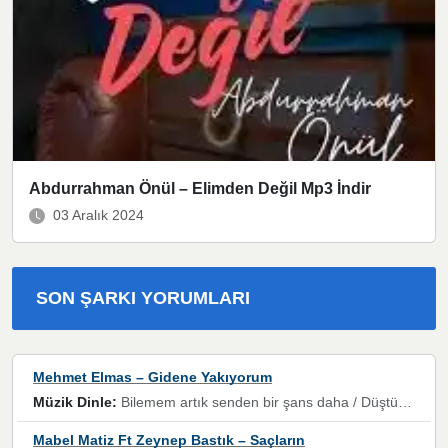
Abdurrahman Önül – Elimden Değil Mp3 İndir
03 Aralık 2024
SON ŞARKI YORUMLARI
Mehmet Elmas – Gidene Yakıyorum
Müzik Dinle:
Bilemem artık senden bir şans daha / Düştüğün zaman ben olmayacağım yanında” dizeleri, artık geçmişin tekrarına izin verilmeyeceğini, kişisel sınırların çizildiğini gösteriyor.
Mabel Matiz Ft Zeynep Bastık – Saçların