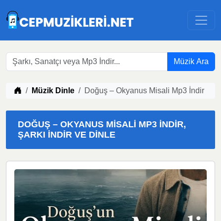
Müzik Ara
Müzik indir
Müzik Dinle
Doğuş – Okyanus Misali Mp3 İndir
DOĞUŞ – OKYANUS MISALI MP3 İNDIR,
ŞARKI İNDIR VE DINLE