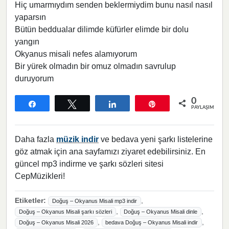
Hiç umarmıydım senden beklermiydim bunu nasıl nasıl
yaparsın
Bütün beddualar dilimde küfürler elimde bir dolu
yangın
Okyanus misali nefes alamıyorum
Bir yürek olmadın bir omuz olmadın savrulup
duruyorum
0
Paylaş
Tweetle
Paylaş
Pin
PAYLAŞIMLAR
Daha fazla
müzik indir
ve bedava yeni şarkı listelerine
göz atmak için ana sayfamızı ziyaret edebilirsiniz. En
güncel mp3 indirme ve şarkı sözleri sitesi
CepMüzikleri!
Etiketler:
,
Doğuş – Okyanus Misali mp3 indir
,
,
Doğuş – Okyanus Misali şarkı sözleri
Doğuş – Okyanus Misali dinle
,
,
Doğuş – Okyanus Misali 2026
bedava Doğuş – Okyanus Misali indir