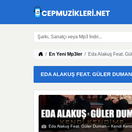
Müzik indir
En Yeni Mp3ler
Eda Alakuş Feat. Gü
EDA ALAKUŞ FEAT. GÜLER DUMAN –
Eda Alakuş Feat. Güler Duman – Kendi Ken