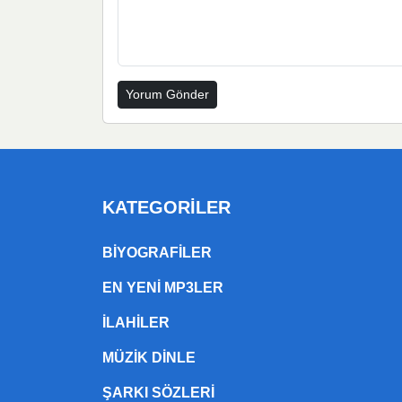
KATEGORILER
BIYOGRAFILER
EN YENI MP3LER
ILAHILER
MÜZIK DINLE
ŞARKI SÖZLERI