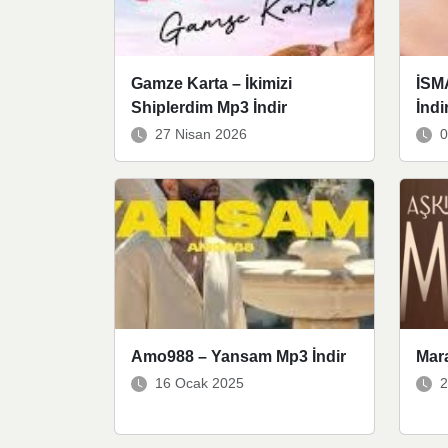
Gamze Karta – İkimizi
İSM
Shiplerdim Mp3 İndir
İndi
27 Nisan 2026
0
Amo988 – Yansam Mp3 İndir
Mara
16 Ocak 2025
2