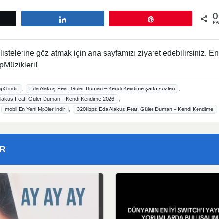
0
tle
Paylaş
Pin
PA
istelerine göz atmak için ana sayfamızı ziyaret edebilirsiniz. En
pMüzikleri!
,
,
p3 indir
Eda Alakuş Feat. Güler Duman – Kendi Kendime şarkı sözleri
,
Alakuş Feat. Güler Duman – Kendi Kendime 2026
,
,
mobil En Yeni Mp3ler indir
320kbps Eda Alakuş Feat. Güler Duman – Kendi Kendime
ER