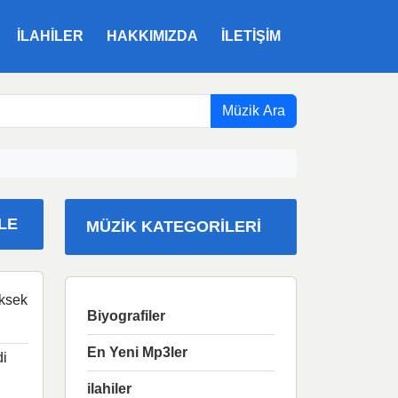
ILAHILER
HAKKIMIZDA
İLETIŞIM
Müzik Ara
LE
MÜZIK KATEGORILERI
ksek
Biyografiler
En Yeni Mp3ler
i
ilahiler