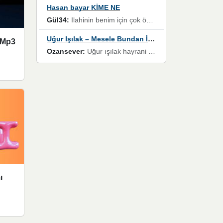
Hasan bayar KİME NE
Gül34:
Ilahinin benim için çok özel bir yeri var İlk çıktığında komşum ne kadar yüksek sesle dinliyorsa orada duymuştum ve YouTube'dan aratıp Bu ilahiyi bulmuştum ve sonra müdavimi oldum günlük Ben de 3-5 kere dinleyip ezberleyip artık ilahiye bende eşlik ediyorum yüksek sesle Allah razı olsun hizmet nimettir Rabbim sizin zahmetlerinize de hayırlı nimetler versin Selam ve dua ile Allah'a emanet olun
Uğur Işılak – Mesele Bundan İbaret
 Mp3
Ozansever:
Uğur ışılak hayrani olarak eski yeni tüm eserlerini keyifle huzurla dinleyenlerden birisiyim, emeğine saygı duyan gönül veren bunu en güzel şekilde sevenlerine ulaştıran siz değerli sayfa yöneticilerine de teşekkür ederim
ı