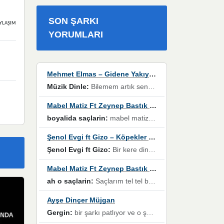
SON ŞARKI
YLAŞIMLAR
YORUMLARI
Mehmet Elmas – Gidene Yakıyorum
Müzik Dinle:
Bilemem artık senden bir şans daha / Düştüğün zaman ben olmayacağım yanında” dizeleri, artık geçmişin tekrarına izin verilmeyeceğini, kişisel sınırların çizildiğini gösteriyor.
Mabel Matiz Ft Zeynep Bastık – Saçların
boyalida saçlarin:
mabel matiz'in maya albümünde yer alan güzellerden. parça da şarkı hani! müzikal altyapısına vurulduğum, sözlerinde kaybolduğum bir parça olmuş.
Şenol Evgi ft Gizo – Köpekler Tanımadıklarına havlar
Şenol Evgi ft Gizo:
Bir kere dinlememe rağmen kulaklardan gitmiyor sen sen sen sen kurban ol sen sen sen sen hayran ol yükses ses müzik dinleme sebebisiniz canlar bomba gibi patladınız maşallah
Mabel Matiz Ft Zeynep Bastık – Saçların
ah o saçlarin:
Saçlarım tel tel beyazlıyor beyazlagına degil yanımda sen yoksun ona üzülüyorum günler bir bir geçiyor geçen günlere değil sensiz geçen günlere darılıyorum,Dinledikce asla kavusamayacagim ama asla unutamicagim sevdiğim adam için yanar içim
Ayşe Dinçer Müjgan
Gergin:
bir şarkı patlıyor ve o şarkıyı millet her paylaşımın altına koyuyor ve öyle bir durum hal alıyor ki şarkıyı dinlemeden şarkıdan bikıyorsun Ama bu enteresan bir şekilde dillere dolanıyor millet olarak seviyoruz dertlerle boğuşurken bir yandan da göbek atmayi))) diyeceklerim bu kadar güzel hoş bir sayfa emeğinize sağlık arkadaşlar kolay gelsin