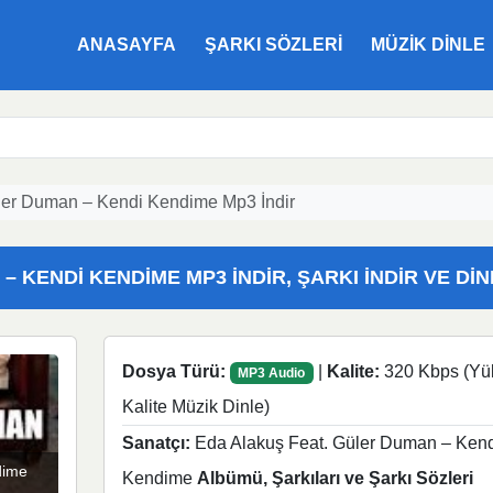
ANASAYFA
ŞARKI SÖZLERI
MÜZIK DINLE
ler Duman – Kendi Kendime Mp3 İndir
 KENDI KENDIME MP3 İNDIR, ŞARKI İNDIR VE DIN
Dosya Türü:
|
Kalite:
320 Kbps (Yü
MP3 Audio
Kalite Müzik Dinle)
Sanatçı:
Eda Alakuş Feat. Güler Duman – Kend
dime
Kendime
Albümü, Şarkıları ve Şarkı Sözleri