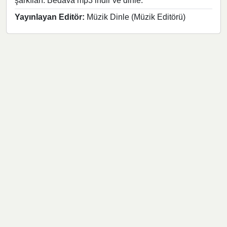
şarkıları. Bedava mp3 indir ve dinle.
Yayınlayan Editör:
Müzik Dinle (Müzik Editörü)