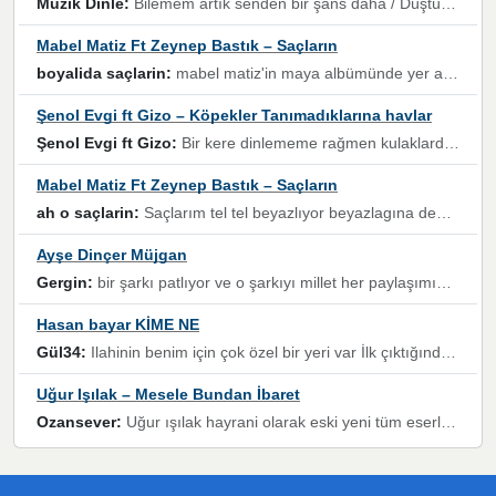
Müzik Dinle:
Bilemem artık senden bir şans daha / Düştüğün zaman ben olmayacağım yanında” dizeleri, artık geçmişin tekrarına izin verilmeyeceğini, kişisel sınırların çizildiğini gösteriyor.
Mabel Matiz Ft Zeynep Bastık – Saçların
boyalida saçlarin:
mabel matiz'in maya albümünde yer alan güzellerden. parça da şarkı hani! müzikal altyapısına vurulduğum, sözlerinde kaybolduğum bir parça olmuş.
Şenol Evgi ft Gizo – Köpekler Tanımadıklarına havlar
Şenol Evgi ft Gizo:
Bir kere dinlememe rağmen kulaklardan gitmiyor sen sen sen sen kurban ol sen sen sen sen hayran ol yükses ses müzik dinleme sebebisiniz canlar bomba gibi patladınız maşallah
Mabel Matiz Ft Zeynep Bastık – Saçların
ah o saçlarin:
Saçlarım tel tel beyazlıyor beyazlagına degil yanımda sen yoksun ona üzülüyorum günler bir bir geçiyor geçen günlere değil sensiz geçen günlere darılıyorum,Dinledikce asla kavusamayacagim ama asla unutamicagim sevdiğim adam için yanar içim
Ayşe Dinçer Müjgan
Gergin:
bir şarkı patlıyor ve o şarkıyı millet her paylaşımın altına koyuyor ve öyle bir durum hal alıyor ki şarkıyı dinlemeden şarkıdan bikıyorsun Ama bu enteresan bir şekilde dillere dolanıyor millet olarak seviyoruz dertlerle boğuşurken bir yandan da göbek atmayi))) diyeceklerim bu kadar güzel hoş bir sayfa emeğinize sağlık arkadaşlar kolay gelsin
Hasan bayar KİME NE
Gül34:
Ilahinin benim için çok özel bir yeri var İlk çıktığında komşum ne kadar yüksek sesle dinliyorsa orada duymuştum ve YouTube'dan aratıp Bu ilahiyi bulmuştum ve sonra müdavimi oldum günlük Ben de 3-5 kere dinleyip ezberleyip artık ilahiye bende eşlik ediyorum yüksek sesle Allah razı olsun hizmet nimettir Rabbim sizin zahmetlerinize de hayırlı nimetler versin Selam ve dua ile Allah'a emanet olun
Uğur Işılak – Mesele Bundan İbaret
Ozansever:
Uğur ışılak hayrani olarak eski yeni tüm eserlerini keyifle huzurla dinleyenlerden birisiyim, emeğine saygı duyan gönül veren bunu en güzel şekilde sevenlerine ulaştıran siz değerli sayfa yöneticilerine de teşekkür ederim