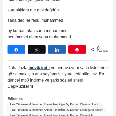
karanlıklara nur gibi doğdün
sana dediler resül muhammed
oy kurban olan sana muhammed
ben ümmet olam sana muhammed
0
Paylaş
Tweetle
Paylaş
Pin
PAYLAŞIMLAR
Daha fazla
müzik indir
ve bedava yeni şarkı listelerine
göz atmak için ana sayfamızı ziyaret edebilirsiniz. En
güncel mp3 indirme ve şarkı sözleri sitesi
CepMüzikleri!
Etiketler:
,
Fırat Türkmen Muhammed Ahmet Fescioğlu Oy Kurban Olam mp3 indir
,
Fırat Türkmen Muhammed Ahmet Fescioğlu Oy Kurban Olam şarkı sözleri
,
Fırat Türkmen Muhammed Ahmet Fescioğlu Oy Kurban Olam dinle