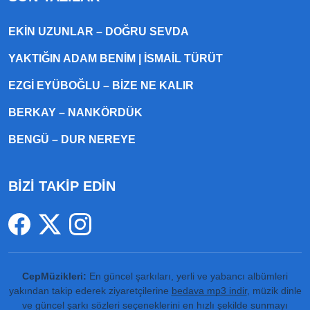
EKIN UZUNLAR – DOĞRU SEVDA
YAKTIĞIN ADAM BENIM | İSMAIL TÜRÜT
EZGI EYÜBOĞLU – BIZE NE KALIR
BERKAY – NANKÖRDÜK
BENGÜ – DUR NEREYE
BİZİ TAKİP EDİN
CepMüzikleri:
En güncel şarkıları, yerli ve yabancı albümleri
yakından takip ederek ziyaretçilerine
bedava mp3 indir
, müzik dinle
ve güncel şarkı sözleri seçeneklerini en hızlı şekilde sunmayı