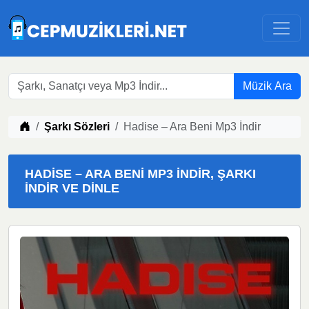
Müzik Ara
Müzik indir
Şarkı Sözleri
Hadise – Ara Beni Mp3 İndir
HADISE – ARA BENI MP3 İNDIR, ŞARKI
İNDIR VE DINLE