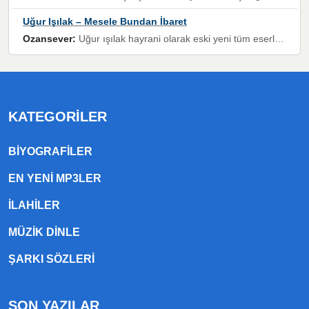
Uğur Işılak – Mesele Bundan İbaret
Ozansever:
Uğur ışılak hayrani olarak eski yeni tüm eserlerini keyifle huzurla dinleyenlerden birisiyim, emeğine saygı duyan gönül veren bunu en güzel şekilde sevenlerine ulaştıran siz değerli sayfa yöneticilerine de teşekkür ederim
KATEGORILER
BIYOGRAFILER
EN YENI MP3LER
ILAHILER
MÜZIK DINLE
ŞARKI SÖZLERI
SON YAZILAR