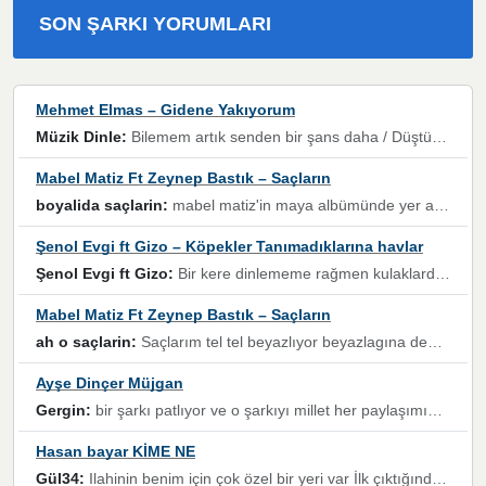
SON ŞARKI YORUMLARI
Mehmet Elmas – Gidene Yakıyorum
Müzik Dinle:
Bilemem artık senden bir şans daha / Düştüğün zaman ben olmayacağım yanında” dizeleri, artık geçmişin tekrarına izin verilmeyeceğini, kişisel sınırların çizildiğini gösteriyor.
Mabel Matiz Ft Zeynep Bastık – Saçların
boyalida saçlarin:
mabel matiz'in maya albümünde yer alan güzellerden. parça da şarkı hani! müzikal altyapısına vurulduğum, sözlerinde kaybolduğum bir parça olmuş.
Şenol Evgi ft Gizo – Köpekler Tanımadıklarına havlar
Şenol Evgi ft Gizo:
Bir kere dinlememe rağmen kulaklardan gitmiyor sen sen sen sen kurban ol sen sen sen sen hayran ol yükses ses müzik dinleme sebebisiniz canlar bomba gibi patladınız maşallah
Mabel Matiz Ft Zeynep Bastık – Saçların
ah o saçlarin:
Saçlarım tel tel beyazlıyor beyazlagına degil yanımda sen yoksun ona üzülüyorum günler bir bir geçiyor geçen günlere değil sensiz geçen günlere darılıyorum,Dinledikce asla kavusamayacagim ama asla unutamicagim sevdiğim adam için yanar içim
Ayşe Dinçer Müjgan
Gergin:
bir şarkı patlıyor ve o şarkıyı millet her paylaşımın altına koyuyor ve öyle bir durum hal alıyor ki şarkıyı dinlemeden şarkıdan bikıyorsun Ama bu enteresan bir şekilde dillere dolanıyor millet olarak seviyoruz dertlerle boğuşurken bir yandan da göbek atmayi))) diyeceklerim bu kadar güzel hoş bir sayfa emeğinize sağlık arkadaşlar kolay gelsin
Hasan bayar KİME NE
Gül34:
Ilahinin benim için çok özel bir yeri var İlk çıktığında komşum ne kadar yüksek sesle dinliyorsa orada duymuştum ve YouTube'dan aratıp Bu ilahiyi bulmuştum ve sonra müdavimi oldum günlük Ben de 3-5 kere dinleyip ezberleyip artık ilahiye bende eşlik ediyorum yüksek sesle Allah razı olsun hizmet nimettir Rabbim sizin zahmetlerinize de hayırlı nimetler versin Selam ve dua ile Allah'a emanet olun