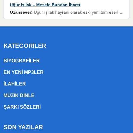
Uğur Işılak – Mesele Bundan İbaret
Ozansever:
Uğur ışılak hayrani olarak eski yeni tüm eserlerini keyifle huzurla dinleyenlerden birisiyim, emeğine saygı duyan gönül veren bunu en güzel şekilde sevenlerine ulaştıran siz değerli sayfa yöneticilerine de teşekkür ederim
KATEGORILER
BIYOGRAFILER
EN YENI MP3LER
ILAHILER
MÜZIK DINLE
ŞARKI SÖZLERI
SON YAZILAR