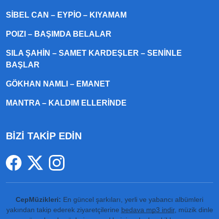
SIBEL CAN – EYPIO – KIYAMAM
POIZI – BAŞIMDA BELALAR
SILA ŞAHIN – SAMET KARDEŞLER – SENINLE
BAŞLAR
GÖKHAN NAMLI – EMANET
MANTRA – KALDIM ELLERINDE
BİZİ TAKİP EDİN
CepMüzikleri:
En güncel şarkıları, yerli ve yabancı albümleri
yakından takip ederek ziyaretçilerine
bedava mp3 indir
, müzik dinle