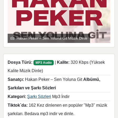
Hakan Peker – Sen Yoluna Git Müzik Dinle
Dosya Türü:
|
Kalite:
320 Kbps (Yüksek
MP3 Audio
Kalite Müzik Dinle)
Sanatçı:
Hakan Peker – Sen Yoluna Git
Albümü,
Şarkıları ve Şarkı Sözleri
Kategori:
Şarkı Sözleri
Mp3 İndir
Tiktok`da:
162 Kez dinlenen en popüler "Mp3" müzik
şarkıları. Bedava mp3 indir ve dinle.