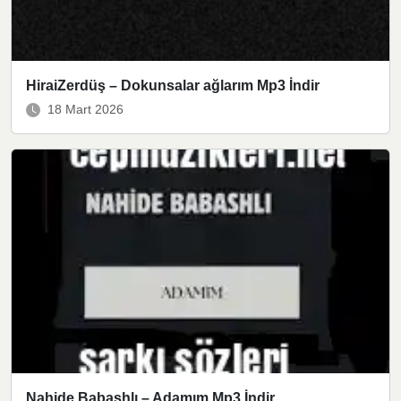
HiraiZerdüş – Dokunsalar ağlarım Mp3 İndir
18 Mart 2026
Nahide Babashlı – Adamım Mp3 İndir