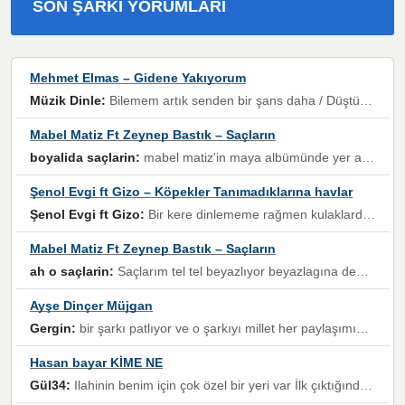
SON ŞARKI YORUMLARI
Mehmet Elmas – Gidene Yakıyorum
Müzik Dinle:
Bilemem artık senden bir şans daha / Düştüğün zaman ben olmayacağım yanında” dizeleri, artık geçmişin tekrarına izin verilmeyeceğini, kişisel sınırların çizildiğini gösteriyor.
Mabel Matiz Ft Zeynep Bastık – Saçların
boyalida saçlarin:
mabel matiz'in maya albümünde yer alan güzellerden. parça da şarkı hani! müzikal altyapısına vurulduğum, sözlerinde kaybolduğum bir parça olmuş.
Şenol Evgi ft Gizo – Köpekler Tanımadıklarına havlar
Şenol Evgi ft Gizo:
Bir kere dinlememe rağmen kulaklardan gitmiyor sen sen sen sen kurban ol sen sen sen sen hayran ol yükses ses müzik dinleme sebebisiniz canlar bomba gibi patladınız maşallah
Mabel Matiz Ft Zeynep Bastık – Saçların
ah o saçlarin:
Saçlarım tel tel beyazlıyor beyazlagına degil yanımda sen yoksun ona üzülüyorum günler bir bir geçiyor geçen günlere değil sensiz geçen günlere darılıyorum,Dinledikce asla kavusamayacagim ama asla unutamicagim sevdiğim adam için yanar içim
Ayşe Dinçer Müjgan
Gergin:
bir şarkı patlıyor ve o şarkıyı millet her paylaşımın altına koyuyor ve öyle bir durum hal alıyor ki şarkıyı dinlemeden şarkıdan bikıyorsun Ama bu enteresan bir şekilde dillere dolanıyor millet olarak seviyoruz dertlerle boğuşurken bir yandan da göbek atmayi))) diyeceklerim bu kadar güzel hoş bir sayfa emeğinize sağlık arkadaşlar kolay gelsin
Hasan bayar KİME NE
Gül34:
Ilahinin benim için çok özel bir yeri var İlk çıktığında komşum ne kadar yüksek sesle dinliyorsa orada duymuştum ve YouTube'dan aratıp Bu ilahiyi bulmuştum ve sonra müdavimi oldum günlük Ben de 3-5 kere dinleyip ezberleyip artık ilahiye bende eşlik ediyorum yüksek sesle Allah razı olsun hizmet nimettir Rabbim sizin zahmetlerinize de hayırlı nimetler versin Selam ve dua ile Allah'a emanet olun