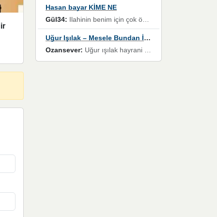
Hasan bayar KİME NE
Gül34:
Ilahinin benim için çok özel bir yeri var İlk çıktığında komşum ne kadar yüksek sesle dinliyorsa orada duymuştum ve YouTube'dan aratıp Bu ilahiyi bulmuştum ve sonra müdavimi oldum günlük Ben de 3-5 kere dinleyip ezberleyip artık ilahiye bende eşlik ediyorum yüksek sesle Allah razı olsun hizmet nimettir Rabbim sizin zahmetlerinize de hayırlı nimetler versin Selam ve dua ile Allah'a emanet olun
ir
Uğur Işılak – Mesele Bundan İbaret
Ozansever:
Uğur ışılak hayrani olarak eski yeni tüm eserlerini keyifle huzurla dinleyenlerden birisiyim, emeğine saygı duyan gönül veren bunu en güzel şekilde sevenlerine ulaştıran siz değerli sayfa yöneticilerine de teşekkür ederim