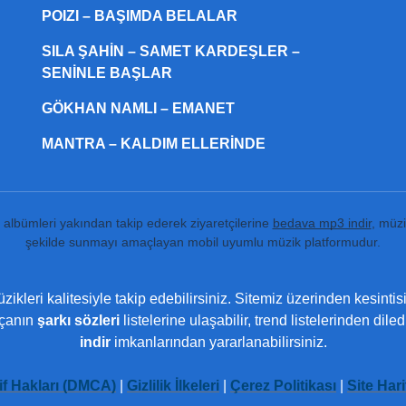
POIZI – BAŞIMDA BELALAR
SILA ŞAHIN – SAMET KARDEŞLER –
SENINLE BAŞLAR
GÖKHAN NAMLI – EMANET
MANTRA – KALDIM ELLERINDE
ı albümleri yakından takip ederek ziyaretçilerine
bedava mp3 indir
, müzi
şekilde sunmayı amaçlayan mobil uyumlu müzik platformudur.
ikleri kalitesiyle takip edebilirsiniz. Sitemiz üzerinden kesintis
rçanın
şarkı sözleri
listelerine ulaşabilir, trend listelerinden dil
indir
imkanlarından yararlanabilirsiniz.
if Hakları (DMCA)
|
Gizlilik İlkeleri
|
Çerez Politikası
|
Site Hari