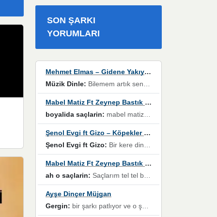
SON ŞARKI
YORUMLARI
Mehmet Elmas – Gidene Yakıyorum
Müzik Dinle:
Bilemem artık senden bir şans daha / Düştüğün zaman ben olmayacağım yanında” dizeleri, artık geçmişin tekrarına izin verilmeyeceğini, kişisel sınırların çizildiğini gösteriyor.
Mabel Matiz Ft Zeynep Bastık – Saçların
boyalida saçlarin:
mabel matiz'in maya albümünde yer alan güzellerden. parça da şarkı hani! müzikal altyapısına vurulduğum, sözlerinde kaybolduğum bir parça olmuş.
Şenol Evgi ft Gizo – Köpekler Tanımadıklarına havlar
Şenol Evgi ft Gizo:
Bir kere dinlememe rağmen kulaklardan gitmiyor sen sen sen sen kurban ol sen sen sen sen hayran ol yükses ses müzik dinleme sebebisiniz canlar bomba gibi patladınız maşallah
Mabel Matiz Ft Zeynep Bastık – Saçların
ah o saçlarin:
Saçlarım tel tel beyazlıyor beyazlagına degil yanımda sen yoksun ona üzülüyorum günler bir bir geçiyor geçen günlere değil sensiz geçen günlere darılıyorum,Dinledikce asla kavusamayacagim ama asla unutamicagim sevdiğim adam için yanar içim
Ayşe Dinçer Müjgan
Gergin:
bir şarkı patlıyor ve o şarkıyı millet her paylaşımın altına koyuyor ve öyle bir durum hal alıyor ki şarkıyı dinlemeden şarkıdan bikıyorsun Ama bu enteresan bir şekilde dillere dolanıyor millet olarak seviyoruz dertlerle boğuşurken bir yandan da göbek atmayi))) diyeceklerim bu kadar güzel hoş bir sayfa emeğinize sağlık arkadaşlar kolay gelsin