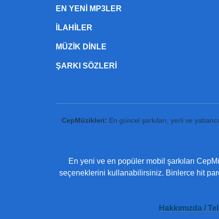
EN YENI MP3LER
ILAHILER
MÜZIK DINLE
ŞARKI SÖZLERI
CepMüzikleri:
En güncel şarkıları, yerli ve yabanc
En yeni ve en popüler mobil şarkıları CepMüz
seçeneklerini kullanabilirsiniz. Binlerce hit pa
Hakkımızda / Tel