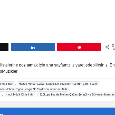
0
tle
Paylaş
Pin
PA
istelerine göz atmak için ana sayfamızı ziyaret edebilirsiniz. En
pMüzikleri!
,
,
 mp3 indir
Hande Mehan Çağan Şengül Ne Söylesen İnanırım şarkı sözleri
,
nde Mehan Çağan Şengül Ne Söylesen İnanırım 2026
,
,
mobil Müzik Dinle indir
320kbps Hande Mehan Çağan Şengül Ne Söylesen İnanırım