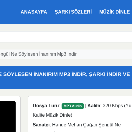
ANASAYFA
ŞARKI SÖZLERI
MÜZIK DINLE
ül Ne Söylesen İnanırım Mp3 İndir
ÖYLESEN İNANIRIM MP3 İNDIR, ŞARKI İNDIR VE
Dosya Türü:
|
Kalite:
320 Kbps (Yü
MP3 Audio
Kalite Müzik Dinle)
Sanatçı:
Hande Mehan Çağan Şengül Ne