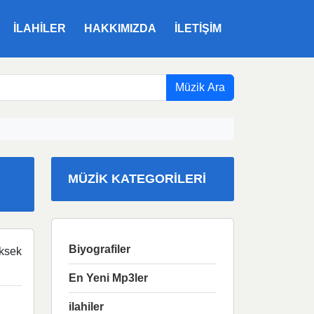
ILAHILER
HAKKIMIZDA
İLETIŞIM
Müzik Ara
MÜZIK KATEGORILERI
Biyografiler
ksek
En Yeni Mp3ler
ilahiler