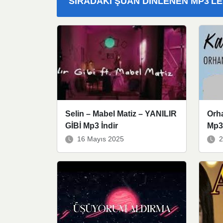
SIRADAKI ŞUAN DINLENEN MP3'L
Selin – Mabel Matiz – YANILIR
Orh
GİBİ Mp3 İndir
Mp3 
16 Mayıs 2025
2