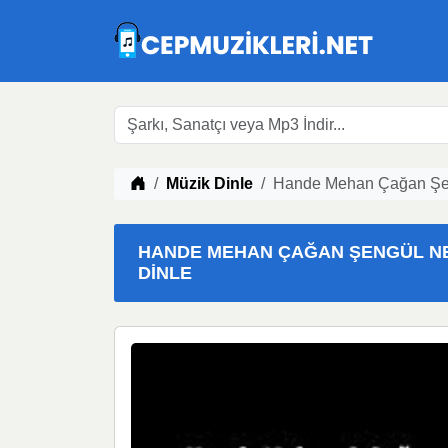
Müzik indir
Müzik Dinle
Hande Mehan Çağan Şeng
HANDE MEHAN ÇAĞAN ŞENGÜL NE S
DINLE