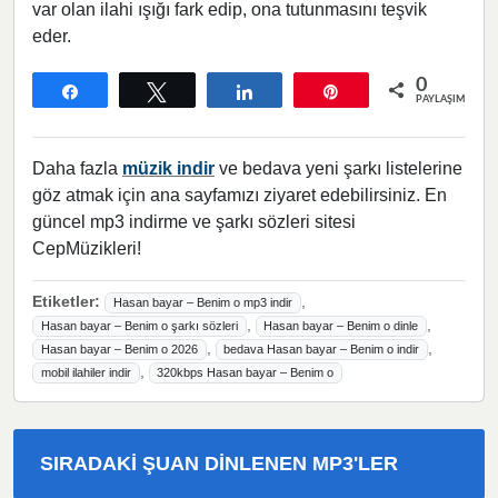
var olan ilahi ışığı fark edip, ona tutunmasını teşvik
eder.
0
Paylaş
Tweetle
Paylaş
Pin
PAYLAŞIMLAR
Daha fazla
müzik indir
ve bedava yeni şarkı listelerine
göz atmak için ana sayfamızı ziyaret edebilirsiniz. En
güncel mp3 indirme ve şarkı sözleri sitesi
CepMüzikleri!
Etiketler:
,
Hasan bayar – Benim o mp3 indir
,
,
Hasan bayar – Benim o şarkı sözleri
Hasan bayar – Benim o dinle
,
,
Hasan bayar – Benim o 2026
bedava Hasan bayar – Benim o indir
,
mobil ilahiler indir
320kbps Hasan bayar – Benim o
SIRADAKI ŞUAN DINLENEN MP3'LER