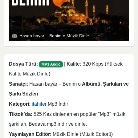
Hasan bayar – Benim o Müzik Dinle
Dosya Türü:
|
Kalite:
320 Kbps (Yüksek
MP3 Audio
Kalite Müzik Dinle)
Sanatçı:
Hasan bayar – Benim o
Albümü, Şarkıları ve
Şarkı Sözleri
Kategori:
ilahiler
Mp3 İndir
Tiktok`da:
525 Kez dinlenen en popüler "Mp3" müzik
şarkıları. Bedava mp3 indir ve dinle.
Yayınlayan Editör:
Müzik Dinle (Müzik Editörü)