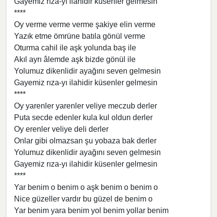
Gayemiz rıza-yı ilahidir küsenler gelmesin
****
Oy verme verme verme şakiye elin verme
Yazık etme ömrüne batıla gönül verme
Oturma cahil ile aşk yolunda baş ile
Akıl ayrı âlemde aşk bizde gönül ile
Yolumuz dikenlidir ayağını seven gelmesin
Gayemiz rıza-yı ilahidir küsenler gelmesin
****
Oy yarenler yarenler veliye meczub derler
Puta secde edenler kula kul oldun derler
Oy erenler veliye deli derler
Onlar gibi olmazsan şu yobaza bak derler
Yolumuz dikenlidir ayağını seven gelmesin
Gayemiz rıza-yı ilahidir küsenler gelmesin
****
Yar benim o benim o aşk benim o benim o
Nice güzeller vardır bu güzel de benim o
Yar benim yara benim yol benim yollar benim