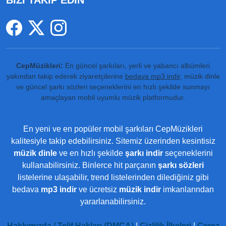
BİZİ TAKİP EDİN
CepMüzikleri:
En güncel şarkıları, yerli ve yabancı albümleri
yakından takip ederek ziyaretçilerine
bedava mp3 indir
, müzik dinle
ve güncel şarkı sözleri seçeneklerini en hızlı şekilde sunmayı
amaçlayan mobil uyumlu müzik platformudur.
En yeni ve en popüler mobil şarkıları CepMüzikleri
kalitesiyle takip edebilirsiniz. Sitemiz üzerinden kesintisiz
müzik dinle
ve en hızlı şekilde
şarkı indir
seçeneklerini
kullanabilirsiniz. Binlerce hit parçanın
şarkı sözleri
listelerine ulaşabilir, trend listelerinden dilediğiniz gibi
bedava
mp3 indir
ve ücretsiz
müzik indir
imkanlarından
yararlanabilirsiniz.
Hakkımızda / Telif Hakları (DMCA)
|
Gizlilik İlkeleri
|
Çerez