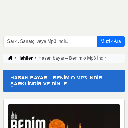
Müzik Ara
Müzik indir
ilahiler
Hasan bayar – Benim o Mp3 İndir
HASAN BAYAR – BENIM O MP3 İNDIR,
ŞARKI İNDIR VE DINLE