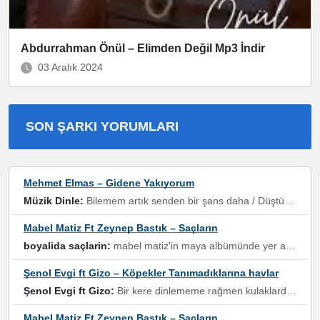
Abdurrahman Önül – Elimden Değil Mp3 İndir
03 Aralık 2024
SON ŞARKI YORUMLARI
Mehmet Elmas – Gidene Yakıyorum
Müzik Dinle:
Bilemem artık senden bir şans daha / Düştüğün zaman ben olmayacağım yanında” dizeleri, artık geçmişin tekrarına izin verilmeyeceğini, kişisel sınırların çizildiğini gösteriyor.
Mabel Matiz Ft Zeynep Bastık – Saçların
boyalida saçlarin:
mabel matiz'in maya albümünde yer alan güzellerden. parça da şarkı hani! müzikal altyapısına vurulduğum, sözlerinde kaybolduğum bir parça olmuş.
Şenol Evgi ft Gizo – Köpekler Tanımadıklarına havlar
Şenol Evgi ft Gizo:
Bir kere dinlememe rağmen kulaklardan gitmiyor sen sen sen sen kurban ol sen sen sen sen hayran ol yükses ses müzik dinleme sebebisiniz canlar bomba gibi patladınız maşallah
Mabel Matiz Ft Zeynep Bastık – Saçların