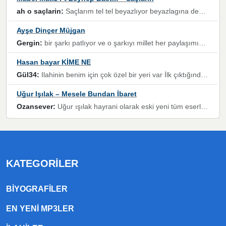
ah o saçlarin:
Saçlarım tel tel beyazlıyor beyazlagına degil yanımda sen yoksun ona üzülüyorum günler bir bir geçiyor geçen günlere değil sensiz geçen günlere darılıyorum,Dinledikce asla kavusamayacagim ama asla unutamicagim sevdiğim adam için yanar içim
Ayşe Dinçer Müjgan
Gergin:
bir şarkı patlıyor ve o şarkıyı millet her paylaşımın altına koyuyor ve öyle bir durum hal alıyor ki şarkıyı dinlemeden şarkıdan bikıyorsun Ama bu enteresan bir şekilde dillere dolanıyor millet olarak seviyoruz dertlerle boğuşurken bir yandan da göbek atmayi))) diyeceklerim bu kadar güzel hoş bir sayfa emeğinize sağlık arkadaşlar kolay gelsin
Hasan bayar KİME NE
Gül34:
Ilahinin benim için çok özel bir yeri var İlk çıktığında komşum ne kadar yüksek sesle dinliyorsa orada duymuştum ve YouTube'dan aratıp Bu ilahiyi bulmuştum ve sonra müdavimi oldum günlük Ben de 3-5 kere dinleyip ezberleyip artık ilahiye bende eşlik ediyorum yüksek sesle Allah razı olsun hizmet nimettir Rabbim sizin zahmetlerinize de hayırlı nimetler versin Selam ve dua ile Allah'a emanet olun
Uğur Işılak – Mesele Bundan İbaret
Ozansever:
Uğur ışılak hayrani olarak eski yeni tüm eserlerini keyifle huzurla dinleyenlerden birisiyim, emeğine saygı duyan gönül veren bunu en güzel şekilde sevenlerine ulaştıran siz değerli sayfa yöneticilerine de teşekkür ederim
KATEGORILER
BIYOGRAFILER
EN YENI MP3LER