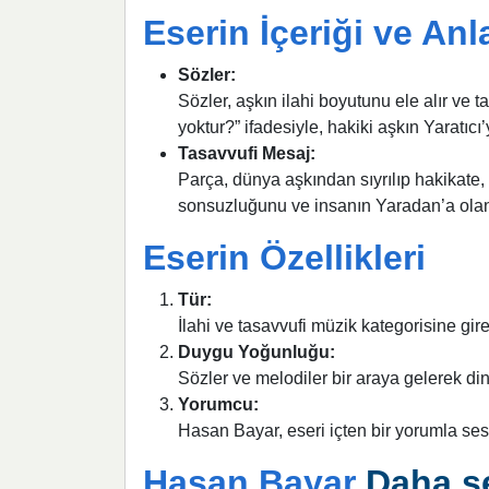
Eserin İçeriği ve Anl
Sözler:
Sözler, aşkın ilahi boyutunu ele alır ve t
yoktur?” ifadesiyle, hakiki aşkın Yaratıc
Tasavvufi Mesaj:
Parça, dünya aşkından sıyrılıp hakikate
sonsuzluğunu ve insanın Yaradan’a olan ö
Eserin Özellikleri
Tür:
İlahi ve tasavvufi müzik kategorisine gire
Duygu Yoğunluğu:
Sözler ve melodiler bir araya gelerek din
Yorumcu:
Hasan Bayar, eseri içten bir yorumla sesl
Hasan Bayar
Daha se