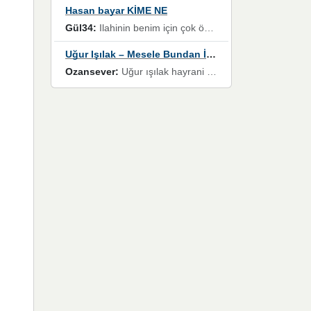
Hasan bayar KİME NE
Gül34:
Ilahinin benim için çok özel bir yeri var İlk çıktığında komşum ne kadar yüksek sesle dinliyorsa orada duymuştum ve YouTube'dan aratıp Bu ilahiyi bulmuştum ve sonra müdavimi oldum günlük Ben de 3-5 kere dinleyip ezberleyip artık ilahiye bende eşlik ediyorum yüksek sesle Allah razı olsun hizmet nimettir Rabbim sizin zahmetlerinize de hayırlı nimetler versin Selam ve dua ile Allah'a emanet olun
Uğur Işılak – Mesele Bundan İbaret
Ozansever:
Uğur ışılak hayrani olarak eski yeni tüm eserlerini keyifle huzurla dinleyenlerden birisiyim, emeğine saygı duyan gönül veren bunu en güzel şekilde sevenlerine ulaştıran siz değerli sayfa yöneticilerine de teşekkür ederim