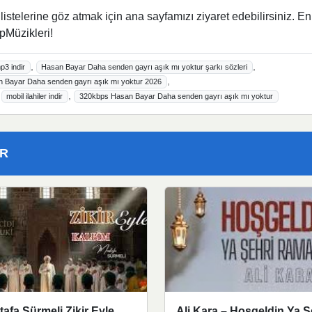
istelerine göz atmak için ana sayfamızı ziyaret edebilirsiniz. En
pMüzikleri!
,
,
3 indir
Hasan Bayar Daha senden gayrı aşık mı yoktur şarkı sözleri
,
 Bayar Daha senden gayrı aşık mı yoktur 2026
,
,
mobil ilahiler indir
320kbps Hasan Bayar Daha senden gayrı aşık mı yoktur
ER
afa Sürmeli Zikir Eyle
Ali Kara – Hoşgeldin Ya Ş