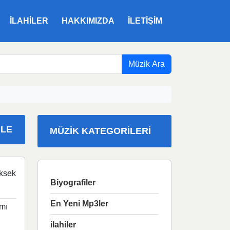
ILAHILER
HAKKIMIZDA
İLETIŞIM
Müzik Ara
NLE
MÜZIK KATEGORILERI
ksek
Biyografiler
En Yeni Mp3ler
mı
ilahiler