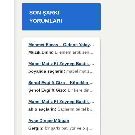
SON ŞARKI
YORUMLARI
Mehmet Elmas – Gidene Yakıyorum
Müzik Dinle:
Bilemem artık senden bir şans daha / Düştüğün zaman ben olmayacağım yanında” dizeleri, artık geçmişin tekrarına izin verilmeyeceğini, kişisel sınırların çizildiğini gösteriyor.
Mabel Matiz Ft Zeynep Bastık – Saçların
boyalida saçlarin:
mabel matiz'in maya albümünde yer alan güzellerden. parça da şarkı hani! müzikal altyapısına vurulduğum, sözlerinde kaybolduğum bir parça olmuş.
Şenol Evgi ft Gizo – Köpekler Tanımadıklarına havlar
Şenol Evgi ft Gizo:
Bir kere dinlememe rağmen kulaklardan gitmiyor sen sen sen sen kurban ol sen sen sen sen hayran ol yükses ses müzik dinleme sebebisiniz canlar bomba gibi patladınız maşallah
Mabel Matiz Ft Zeynep Bastık – Saçların
ah o saçlarin:
Saçlarım tel tel beyazlıyor beyazlagına degil yanımda sen yoksun ona üzülüyorum günler bir bir geçiyor geçen günlere değil sensiz geçen günlere darılıyorum,Dinledikce asla kavusamayacagim ama asla unutamicagim sevdiğim adam için yanar içim
Ayşe Dinçer Müjgan
Gergin:
bir şarkı patlıyor ve o şarkıyı millet her paylaşımın altına koyuyor ve öyle bir durum hal alıyor ki şarkıyı dinlemeden şarkıdan bikıyorsun Ama bu enteresan bir şekilde dillere dolanıyor millet olarak seviyoruz dertlerle boğuşurken bir yandan da göbek atmayi))) diyeceklerim bu kadar güzel hoş bir sayfa emeğinize sağlık arkadaşlar kolay gelsin