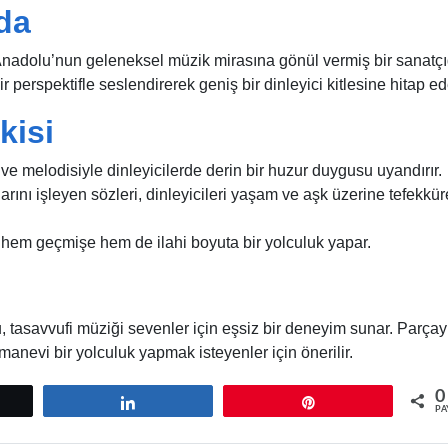
da
nadolu’nun geleneksel müzik mirasına gönül vermiş bir sanatçıd
 perspektifle seslendirerek geniş bir dinleyici kitlesine hitap ed
kisi
 ve melodisiyle dinleyicilerde derin bir huzur duygusu uyandırır.
ını işleyen sözleri, dinleyicileri yaşam ve aşk üzerine tefekkür
 hem geçmişe hem de ilahi boyuta bir yolculuk yapar.
 tasavvufi müziği sevenler için eşsiz bir deneyim sunar. Parçay
manevi bir yolculuk yapmak isteyenler için önerilir.
0
tle
Paylaş
Pin
PA