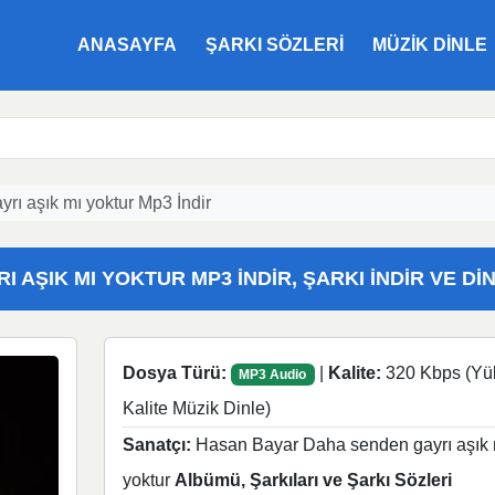
ANASAYFA
ŞARKI SÖZLERI
MÜZIK DINLE
ı aşık mı yoktur Mp3 İndir
AŞIK MI YOKTUR MP3 İNDIR, ŞARKI İNDIR VE DI
Dosya Türü:
|
Kalite:
320 Kbps (Yü
MP3 Audio
Kalite Müzik Dinle)
Sanatçı:
Hasan Bayar Daha senden gayrı aşık 
yoktur
Albümü, Şarkıları ve Şarkı Sözleri