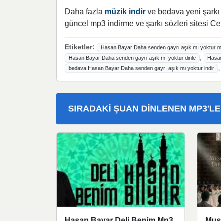
Daha fazla
müzik indir
ve bedava yeni şarkı l
güncel mp3 indirme ve şarkı sözleri sitesi Ce
Etiketler:
Hasan Bayar Daha senden gayrı aşık mı yoktur mp
,
Hasan Bayar Daha senden gayrı aşık mı yoktur dinle
Hasan
bedava Hasan Bayar Daha senden gayrı aşık mı yoktur indir
SIRADAKI ŞUAN DINLENEN MP3'L
Hasan Bayar Deli Benim Mp3
Must