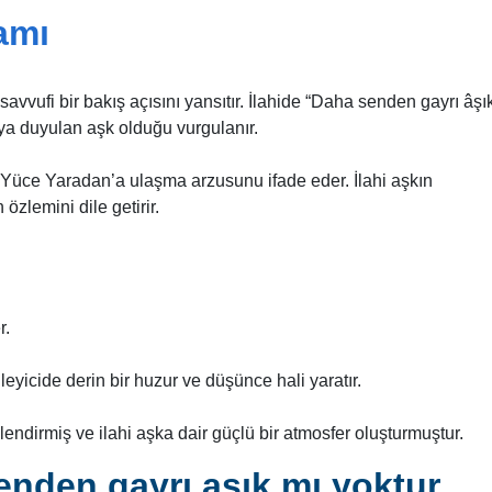
amı
asavvufi bir bakış açısını yansıtır. İlahide “Daha senden gayrı âşı
ı’ya duyulan aşk olduğu vurgulanır.
, Yüce Yaradan’a ulaşma arzusunu ifade eder. İlahi aşkın
zlemini dile getirir.
r.
leyicide derin bir huzur ve düşünce hali yaratır.
endirmiş ve ilahi aşka dair güçlü bir atmosfer oluşturmuştur.
nden gayrı aşık mı yoktur