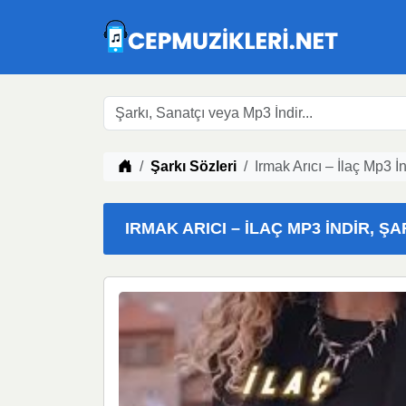
Müzik indir
Şarkı Sözleri
Irmak Arıcı – İlaç Mp3 İn
IRMAK ARICI – İLAÇ MP3 İNDIR, ŞA