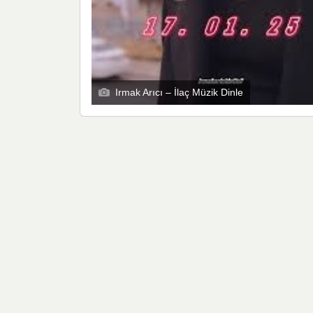
Irmak Arıcı – İlaç Müzik Dinle