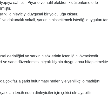
yapıya sahiptir. Piyano ve hafif elektronik düzenlemelerle
lmıştır.
arkı, dinleyiciyi duygusal bir yolculuğa çıkarır.
ü ve dokunaklı vokali, şarkının hissettirmek istediği duyguları ta
usal derinliğini ve şarkının sözlerinin içtenliğini övmektedir.
imi ve sade düzenlemesi birçok kişinin duygularına hitap etmekte
rda çok fazla şarkı bulunması nedeniyle yenilikçi olmadığını
arkıları tercih eden dinleyiciler için çekici olmayabilir.