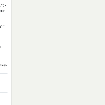
ntik
usunu
yici
n
YLAŞIMLAR