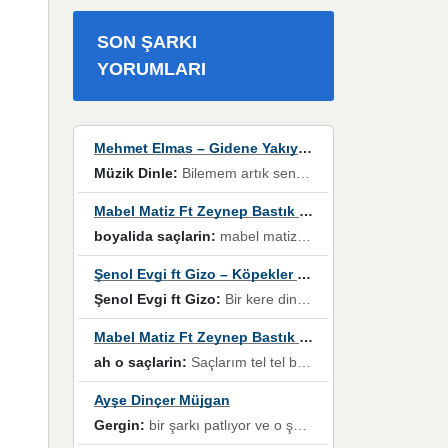
SON ŞARKI
YORUMLARI
Mehmet Elmas – Gidene Yakıyorum
Müzik Dinle:
Bilemem artık senden bir şans daha / Düştüğün zaman ben olmayacağım yanında” dizeleri, artık geçmişin tekrarına izin verilmeyeceğini, kişisel sınırların çizildiğini gösteriyor.
Mabel Matiz Ft Zeynep Bastık – Saçların
boyalida saçlarin:
mabel matiz'in maya albümünde yer alan güzellerden. parça da şarkı hani! müzikal altyapısına vurulduğum, sözlerinde kaybolduğum bir parça olmuş.
Şenol Evgi ft Gizo – Köpekler Tanımadıklarına havlar
Şenol Evgi ft Gizo:
Bir kere dinlememe rağmen kulaklardan gitmiyor sen sen sen sen kurban ol sen sen sen sen hayran ol yükses ses müzik dinleme sebebisiniz canlar bomba gibi patladınız maşallah
Mabel Matiz Ft Zeynep Bastık – Saçların
ah o saçlarin:
Saçlarım tel tel beyazlıyor beyazlagına degil yanımda sen yoksun ona üzülüyorum günler bir bir geçiyor geçen günlere değil sensiz geçen günlere darılıyorum,Dinledikce asla kavusamayacagim ama asla unutamicagim sevdiğim adam için yanar içim
Ayşe Dinçer Müjgan
Gergin:
bir şarkı patlıyor ve o şarkıyı millet her paylaşımın altına koyuyor ve öyle bir durum hal alıyor ki şarkıyı dinlemeden şarkıdan bikıyorsun Ama bu enteresan bir şekilde dillere dolanıyor millet olarak seviyoruz dertlerle boğuşurken bir yandan da göbek atmayi))) diyeceklerim bu kadar güzel hoş bir sayfa emeğinize sağlık arkadaşlar kolay gelsin