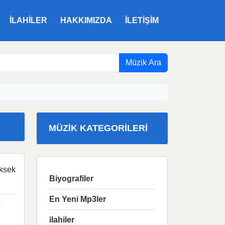
ILAHILER
HAKKIMIZDA
İLETIŞIM
Müzik Ara
MÜZIK KATEGORILERI
ksek
Biyografiler
En Yeni Mp3ler
e
ilahiler