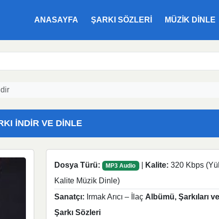
ANASAYFA
ŞARKI SÖZLERI
MÜZIK DINLE
dir
RKI İNDIR VE DINLE
Dosya Türü:
|
Kalite:
320 Kbps (Yü
MP3 Audio
Kalite Müzik Dinle)
Sanatçı:
Irmak Arıcı – İlaç
Albümü, Şarkıları v
Şarkı Sözleri