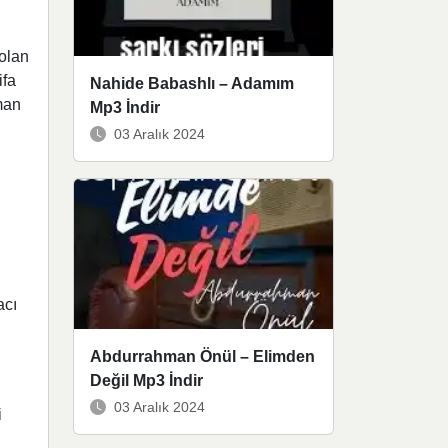
bolan
ifa
Nahide Babashlı – Adamım
man
Mp3 İndir
03 Aralık 2024
acı
Abdurrahman Önül – Elimden
Değil Mp3 İndir
03 Aralık 2024
i