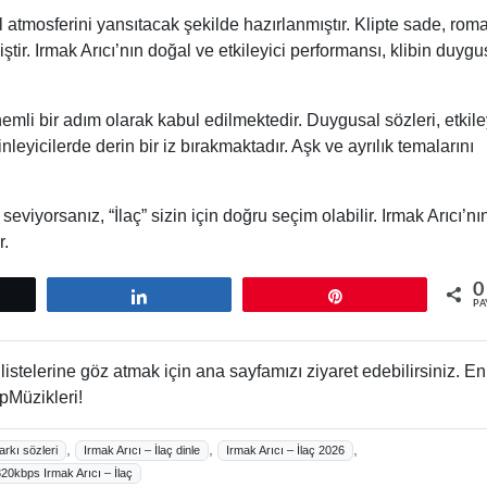
al atmosferini yansıtacak şekilde hazırlanmıştır. Klipte sade, roma
iştir. Irmak Arıcı’nın doğal ve etkileyici performansı, klibin duyg
nemli bir adım olarak kabul edilmektedir. Duygusal sözleri, etkile
eyicilerde derin bir iz bırakmaktadır. Aşk ve ayrılık temalarını
eviyorsanız, “İlaç” sizin için doğru seçim olabilir. Irmak Arıcı’nı
r.
0
tle
Paylaş
Pin
PA
istelerine göz atmak için ana sayfamızı ziyaret edebilirsiniz. En
pMüzikleri!
,
,
,
arkı sözleri
Irmak Arıcı – İlaç dinle
Irmak Arıcı – İlaç 2026
20kbps Irmak Arıcı – İlaç