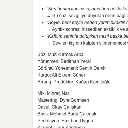
“Sen benim ilacımsın, ama ben hasta ka
→ Bu söz, sevgiliye duyulan derin bağlıl
“Söyle, beni böyle neden yarım bıraktın?
→ Ayrılık sonrası hissedilen eksiklik ve s
“Kalbim seninle doluyken nasıl başka bir
→ Sevilen kişinin kalpten silinememesi 
Söz Müzik: Irmak Arıcı
Yönetmen: Bedirhan Yeral
Görüntü Yönetmeni: Semih Demir
Kurgu: Ali Ekrem Güner
Arrang. Prodüktör: Kağan Kamitoğlu
Mix: Mihraç Nar
Mastering: Dyre Gormsen
Davul: Okay Çalışkan
Bass: Mehmet Bartu Çakmak
Perküsyon: Emirhan Uygun
Klarnet: Uğur Kandemir