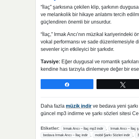
“İlaç” şarkısına çekilen klip, şarkının duygus
ve melankolik bir hikaye anlatımı tercih edilm
güçlendiren önemli bir unsurdur.
“İlaç,” Irmak Arıcı’nın müzikal kariyerindeki ö
vokal performansı ve sade düzenlemesiyle dinl
sevenler için etkileyici bir şarkıdır.
Tavsiye:
Eğer duygusal ve romantik şarkıları s
kendine has tarzıyla dinlemeye değer bir ese
Paylaş
Twee
Daha fazla
müzik indir
ve bedava yeni şarkı l
güncel mp3 indirme ve şarkı sözleri sitesi Ce
Etiketler:
,
Irmak Arıcı – İlaç mp3 indir
Irmak Arıcı – İlaç ş
,
,
bedava Irmak Arıcı – İlaç indir
mobil Şarkı Sözleri indir
3