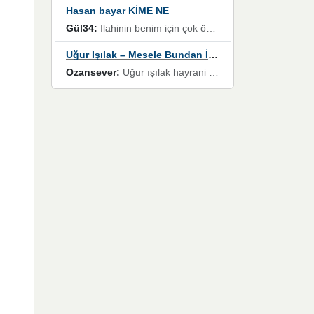
Hasan bayar KİME NE
Gül34:
Ilahinin benim için çok özel bir yeri var İlk çıktığında komşum ne kadar yüksek sesle dinliyorsa orada duymuştum ve YouTube'dan aratıp Bu ilahiyi bulmuştum ve sonra müdavimi oldum günlük Ben de 3-5 kere dinleyip ezberleyip artık ilahiye bende eşlik ediyorum yüksek sesle Allah razı olsun hizmet nimettir Rabbim sizin zahmetlerinize de hayırlı nimetler versin Selam ve dua ile Allah'a emanet olun
Uğur Işılak – Mesele Bundan İbaret
Ozansever:
Uğur ışılak hayrani olarak eski yeni tüm eserlerini keyifle huzurla dinleyenlerden birisiyim, emeğine saygı duyan gönül veren bunu en güzel şekilde sevenlerine ulaştıran siz değerli sayfa yöneticilerine de teşekkür ederim