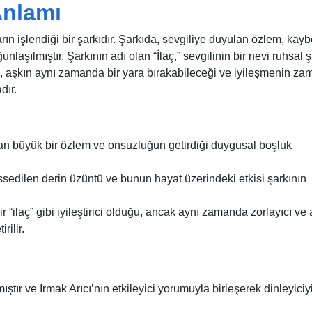
Anlamı
ıların işlendiği bir şarkıdır. Şarkıda, sevgiliye duyulan özlem, kay
nlaşılmıştır. Şarkının adı olan “İlaç,” sevgilinin bir nevi ruhsal ş
k, aşkın aynı zamanda bir yara bırakabileceği ve iyileşmenin za
dır.
an büyük bir özlem ve onsuzluğun getirdiği duygusal boşluk
issedilen derin üzüntü ve bunun hayat üzerindeki etkisi şarkının
r “ilaç” gibi iyileştirici olduğu, ancak aynı zamanda zorlayıcı ve 
rilir.
ıştır ve Irmak Arıcı’nın etkileyici yorumuyla birleşerek dinleyiciy