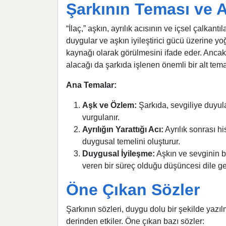
Şarkının Teması ve 
“İlaç,” aşkın, ayrılık acısının ve içsel çalkant
duygular ve aşkın iyileştirici gücü üzerine yoğu
kaynağı olarak görülmesini ifade eder. Anca
alacağı da şarkıda işlenen önemli bir alt tema
Ana Temalar:
Aşk ve Özlem:
Şarkıda, sevgiliye duyul
vurgulanır.
Ayrılığın Yarattığı Acı:
Ayrılık sonrası h
duygusal temelini oluşturur.
Duygusal İyileşme:
Aşkın ve sevginin bi
veren bir süreç olduğu düşüncesi dile geti
Öne Çıkan Sözler
Şarkının sözleri, duygu dolu bir şekilde yazılm
derinden etkiler. Öne çıkan bazı sözler: