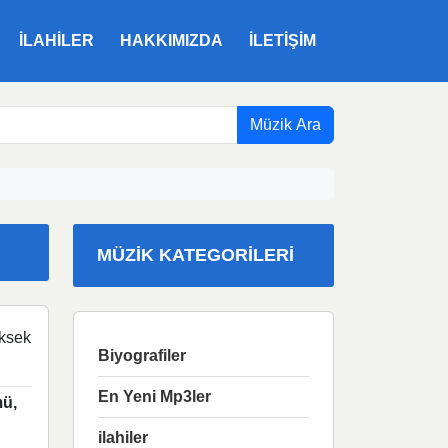
ILAHILER
HAKKIMIZDA
İLETIŞIM
Müzik Ara
MÜZIK KATEGORILERI
ksek
Biyografiler
En Yeni Mp3ler
ü,
ilahiler