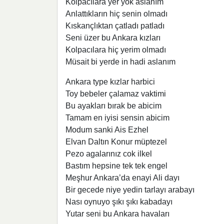
Kolpacılara yer yok aslanım
Anlattıkların hiç senin olmadı
Kıskançlıktan çatladı patladı
Seni üzer bu Ankara kızları
Kolpacılara hiç yerim olmadı
Müsait bi yerde in hadi aslanım
Ankara type kızlar harbici
Toy bebeler çalamaz vaktimi
Bu ayakları bırak be abicim
Tamam en iyisi sensin abicim
Modum sanki Ais Ezhel
Elvan Daltın Konur müptezel
Pezo agalarınız cok ilkel
Bastım hepsine tek tek engel
Meşhur Ankara’da enayi Ali dayı
Bir gecede niye yedin tarlayı arabayı
Nası oynuyo şıkı şıkı kabadayı
Yutar seni bu Ankara havaları