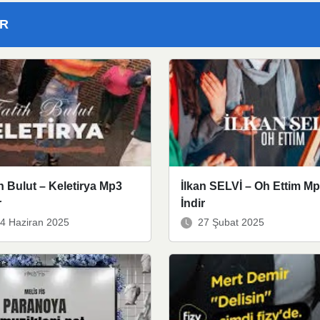
ER
h Bulut – Keletirya Mp3
İlkan SELVİ – Oh Ettim M
r
İndir
4 Haziran 2025
27 Şubat 2025