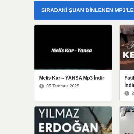
SIRADAKI ŞUAN DINLENEN MP3'L
Melis Kar – YANSA Mp3 İndir
Fati
İndi
05 Temmuz 2025
2