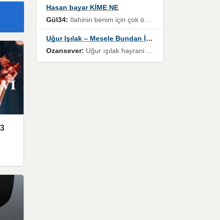
Hasan bayar KİME NE
Gül34:
Ilahinin benim için çok özel bir yeri var İlk çıktığında komşum ne kadar yüksek sesle dinliyorsa orada duymuştum ve YouTube'dan aratıp Bu ilahiyi bulmuştum ve sonra müdavimi oldum günlük Ben de 3-5 kere dinleyip ezberleyip artık ilahiye bende eşlik ediyorum yüksek sesle Allah razı olsun hizmet nimettir Rabbim sizin zahmetlerinize de hayırlı nimetler versin Selam ve dua ile Allah'a emanet olun
Uğur Işılak – Mesele Bundan İbaret
Ozansever:
Uğur ışılak hayrani olarak eski yeni tüm eserlerini keyifle huzurla dinleyenlerden birisiyim, emeğine saygı duyan gönül veren bunu en güzel şekilde sevenlerine ulaştıran siz değerli sayfa yöneticilerine de teşekkür ederim
p3