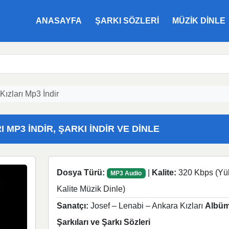
ANASAYFA
ŞARKI SÖZLERI
MÜZIK DINLE
Kızları Mp3 İndir
 MP3 İNDIR, ŞARKI İNDIR VE DINLE
Dosya Türü:
|
Kalite:
320 Kbps (Yü
MP3 Audio
Kalite Müzik Dinle)
Sanatçı:
Josef – Lenabi – Ankara Kızları
Albüm
Şarkıları ve Şarkı Sözleri