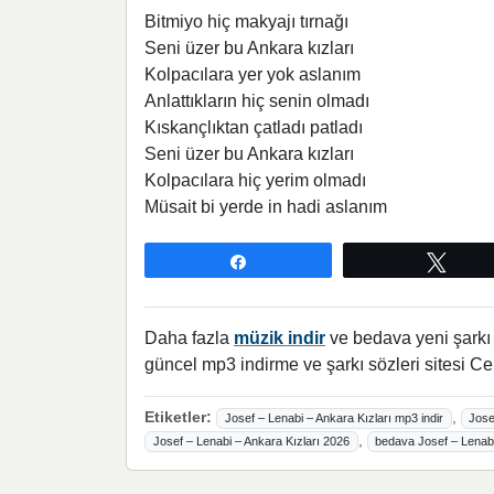
Bitmiyo hiç makyajı tırnağı
Seni üzer bu Ankara kızları
Kolpacılara yer yok aslanım
Anlattıkların hiç senin olmadı
Kıskançlıktan çatladı patladı
Seni üzer bu Ankara kızları
Kolpacılara hiç yerim olmadı
Müsait bi yerde in hadi aslanım
Paylaş
Twee
Daha fazla
müzik indir
ve bedava yeni şarkı l
güncel mp3 indirme ve şarkı sözleri sitesi Ce
Etiketler:
,
Josef – Lenabi – Ankara Kızları mp3 indir
Jose
,
Josef – Lenabi – Ankara Kızları 2026
bedava Josef – Lenabi 