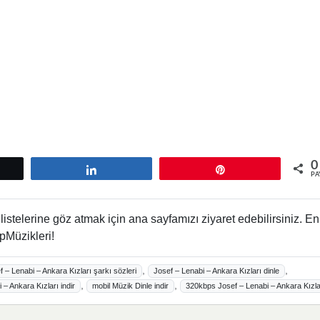
0
tle
Paylaş
Pin
PA
istelerine göz atmak için ana sayfamızı ziyaret edebilirsiniz. En
pMüzikleri!
,
,
f – Lenabi – Ankara Kızları şarkı sözleri
Josef – Lenabi – Ankara Kızları dinle
,
,
– Ankara Kızları indir
mobil Müzik Dinle indir
320kbps Josef – Lenabi – Ankara Kızla