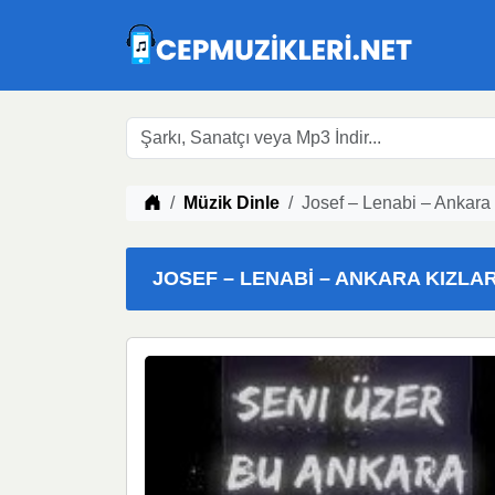
Müzik indir
Müzik Dinle
Josef – Lenabi – Ankara 
JOSEF – LENABI – ANKARA KIZLARI