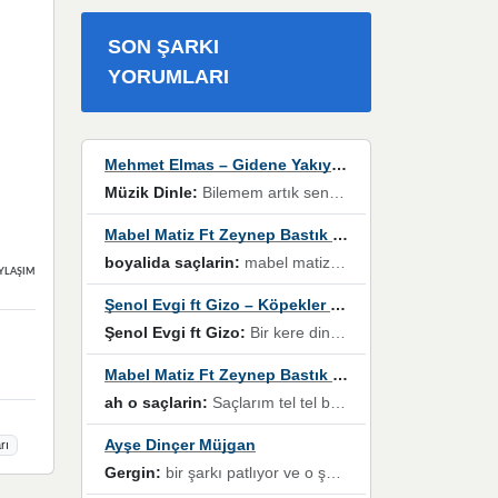
SON ŞARKI
YORUMLARI
Mehmet Elmas – Gidene Yakıyorum
Müzik Dinle:
Bilemem artık senden bir şans daha / Düştüğün zaman ben olmayacağım yanında” dizeleri, artık geçmişin tekrarına izin verilmeyeceğini, kişisel sınırların çizildiğini gösteriyor.
Mabel Matiz Ft Zeynep Bastık – Saçların
boyalida saçlarin:
mabel matiz'in maya albümünde yer alan güzellerden. parça da şarkı hani! müzikal altyapısına vurulduğum, sözlerinde kaybolduğum bir parça olmuş.
YLAŞIMLAR
Şenol Evgi ft Gizo – Köpekler Tanımadıklarına havlar
Şenol Evgi ft Gizo:
Bir kere dinlememe rağmen kulaklardan gitmiyor sen sen sen sen kurban ol sen sen sen sen hayran ol yükses ses müzik dinleme sebebisiniz canlar bomba gibi patladınız maşallah
Mabel Matiz Ft Zeynep Bastık – Saçların
ah o saçlarin:
Saçlarım tel tel beyazlıyor beyazlagına degil yanımda sen yoksun ona üzülüyorum günler bir bir geçiyor geçen günlere değil sensiz geçen günlere darılıyorum,Dinledikce asla kavusamayacagim ama asla unutamicagim sevdiğim adam için yanar içim
Ayşe Dinçer Müjgan
rı
Gergin:
bir şarkı patlıyor ve o şarkıyı millet her paylaşımın altına koyuyor ve öyle bir durum hal alıyor ki şarkıyı dinlemeden şarkıdan bikıyorsun Ama bu enteresan bir şekilde dillere dolanıyor millet olarak seviyoruz dertlerle boğuşurken bir yandan da göbek atmayi))) diyeceklerim bu kadar güzel hoş bir sayfa emeğinize sağlık arkadaşlar kolay gelsin