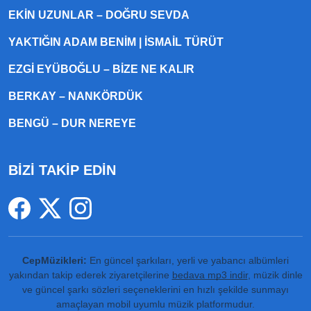
EKIN UZUNLAR – DOĞRU SEVDA
YAKTIĞIN ADAM BENIM | İSMAIL TÜRÜT
EZGI EYÜBOĞLU – BIZE NE KALIR
BERKAY – NANKÖRDÜK
BENGÜ – DUR NEREYE
BİZİ TAKİP EDİN
CepMüzikleri:
En güncel şarkıları, yerli ve yabancı albümleri
yakından takip ederek ziyaretçilerine
bedava mp3 indir
, müzik dinle
ve güncel şarkı sözleri seçeneklerini en hızlı şekilde sunmayı
amaçlayan mobil uyumlu müzik platformudur.