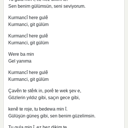
Sen benim gülümsün, seni seviyorum.
Kurmancî here gulê
Kurmanci, git gülüm
Kurmancî here gulê
Kurmanci, git gülüm
Were ba min
Gel yanıma
Kurmancî here gulê
Kurmanci, git gülüm
Çavên te stêrk in, porê te wek şev e,
Gözlerin yıldız gibi, saçın gece gibi,
kenê te roje, tu bedewa min î.
Gülüşün güneş gibi, sen benim güzelimsin.
Tu gula min î, ez hez dikim te.