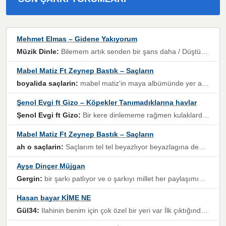
Mehmet Elmas – Gidene Yakıyorum
Müzik Dinle:
Bilemem artık senden bir şans daha / Düştüğün zaman ben olmayacağım yanında” dizeleri, artık geçmişin tekrarına izin verilmeyeceğini, kişisel sınırların çizildiğini gösteriyor.
Mabel Matiz Ft Zeynep Bastık – Saçların
boyalida saçlarin:
mabel matiz'in maya albümünde yer alan güzellerden. parça da şarkı hani! müzikal altyapısına vurulduğum, sözlerinde kaybolduğum bir parça olmuş.
Şenol Evgi ft Gizo – Köpekler Tanımadıklarına havlar
Şenol Evgi ft Gizo:
Bir kere dinlememe rağmen kulaklardan gitmiyor sen sen sen sen kurban ol sen sen sen sen hayran ol yükses ses müzik dinleme sebebisiniz canlar bomba gibi patladınız maşallah
Mabel Matiz Ft Zeynep Bastık – Saçların
ah o saçlarin:
Saçlarım tel tel beyazlıyor beyazlagına degil yanımda sen yoksun ona üzülüyorum günler bir bir geçiyor geçen günlere değil sensiz geçen günlere darılıyorum,Dinledikce asla kavusamayacagim ama asla unutamicagim sevdiğim adam için yanar içim
Ayşe Dinçer Müjgan
Gergin:
bir şarkı patlıyor ve o şarkıyı millet her paylaşımın altına koyuyor ve öyle bir durum hal alıyor ki şarkıyı dinlemeden şarkıdan bikıyorsun Ama bu enteresan bir şekilde dillere dolanıyor millet olarak seviyoruz dertlerle boğuşurken bir yandan da göbek atmayi))) diyeceklerim bu kadar güzel hoş bir sayfa emeğinize sağlık arkadaşlar kolay gelsin
Hasan bayar KİME NE
Gül34:
Ilahinin benim için çok özel bir yeri var İlk çıktığında komşum ne kadar yüksek sesle dinliyorsa orada duymuştum ve YouTube'dan aratıp Bu ilahiyi bulmuştum ve sonra müdavimi oldum günlük Ben de 3-5 kere dinleyip ezberleyip artık ilahiye bende eşlik ediyorum yüksek sesle Allah razı olsun hizmet nimettir Rabbim sizin zahmetlerinize de hayırlı nimetler versin Selam ve dua ile Allah'a emanet olun