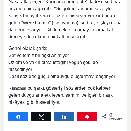
Nakaratta geçen “Kurmancî here gulê” ifadesi ise biraz
hüzünlü bir çağrı gibi. “Git gülüm” anlamı, sevgiyle
karışık bir ayrılık ya da özlem hissi veriyor. Ardından
gelen “Were ba min” (Gel yanıma) ise bu çelişkiyi daha
da derinleştiriyor: Git demekle kalamayan, ama kal
demeye de çekinen bir kalbin sesi gibi.
Genel olarak şarkı:
Saf ve temiz bir aşkı anlatıyor
Özlem ve yakın olma isteğini yoğun şekilde
hissettiriyor
Basit sözlerle güçlü bir duygu oluşturmayı başarıyor
Kısacası bu şarkı, gösterişli sözlerden çok kalpten
gelen duygularla etkileyen, samimi ve içten bir aşk
hikâyesi gibi hissettiriyor.
0
Paylaş
Tweetle
Paylaş
Pin
PAYLAŞIMLAR