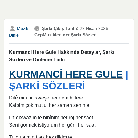
Müzik
Şarkı Çıkış Tarihi:
22 Nisan 2026
|
CepMuzikleri.net Şarkı Sözleri
Dinle
Kurmanci Here Gule Hakkında Detaylar, Şarkı
Sözleri ve Dinleme Linki
KURMANCİ HERE GULE
|
ŞARKİ SÖZLERİ
Dilê min pir xweşe her dem bi tere.
Kalbim çok mutlu, her zaman seninle.
Ez dixwazim te bibînim her roj her saet.
Seni görmek istiyorum her gün, her saat.
Tu gula min î, ez hez dikim te.