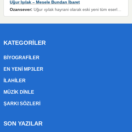
Uğur Işılak – Mesele Bundan İbaret
Ozansever:
Uğur ışılak hayrani olarak eski yeni tüm eserlerini keyifle huzurla dinleyenlerden birisiyim, emeğine saygı duyan gönül veren bunu en güzel şekilde sevenlerine ulaştıran siz değerli sayfa yöneticilerine de teşekkür ederim
KATEGORILER
BIYOGRAFILER
EN YENI MP3LER
ILAHILER
MÜZIK DINLE
ŞARKI SÖZLERI
SON YAZILAR