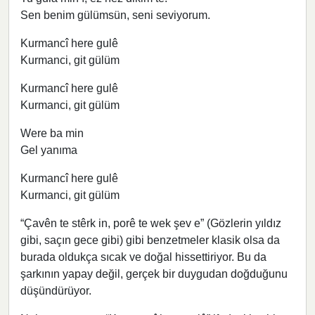
Sen benim gülümsün, seni seviyorum.
Kurmancî here gulê
Kurmanci, git gülüm
Kurmancî here gulê
Kurmanci, git gülüm
Were ba min
Gel yanıma
Kurmancî here gulê
Kurmanci, git gülüm
“Çavên te stêrk in, porê te wek şev e” (Gözlerin yıldız
gibi, saçın gece gibi) gibi benzetmeler klasik olsa da
burada oldukça sıcak ve doğal hissettiriyor. Bu da
şarkının yapay değil, gerçek bir duygudan doğduğunu
düşündürüyor.