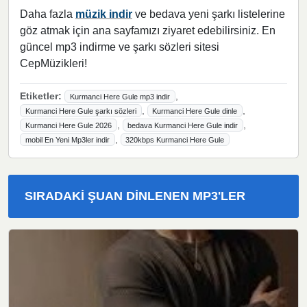
Daha fazla
müzik indir
ve bedava yeni şarkı listelerine
göz atmak için ana sayfamızı ziyaret edebilirsiniz. En
güncel mp3 indirme ve şarkı sözleri sitesi
CepMüzikleri!
Etiketler:
,
Kurmanci Here Gule mp3 indir
,
,
Kurmanci Here Gule şarkı sözleri
Kurmanci Here Gule dinle
,
,
Kurmanci Here Gule 2026
bedava Kurmanci Here Gule indir
,
mobil En Yeni Mp3ler indir
320kbps Kurmanci Here Gule
SIRADAKI ŞUAN DINLENEN MP3'LER