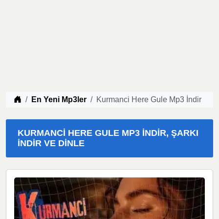
Müzik indir
En Yeni Mp3ler
Kurmanci Here Gule Mp3 İndir
KURMANCI HERE GULE MP3 İNDIR, ŞARKI
İNDIR VE DINLE