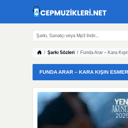
Müzik indir
Şarkı Sözleri
Funda Arar – Kara Kışı
FUNDA ARAR – KARA KIŞIN ESMERI 