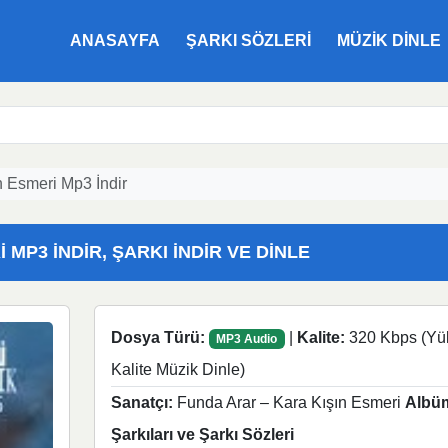
ANASAYFA
ŞARKI SÖZLERI
MÜZIK DINLE
n Esmeri Mp3 İndir
MP3 İNDIR, ŞARKI İNDIR VE DINLE
Dosya Türü:
|
Kalite:
320 Kbps (Yü
MP3 Audio
Kalite Müzik Dinle)
Sanatçı:
Funda Arar – Kara Kışın Esmeri
Albü
Şarkıları ve Şarkı Sözleri