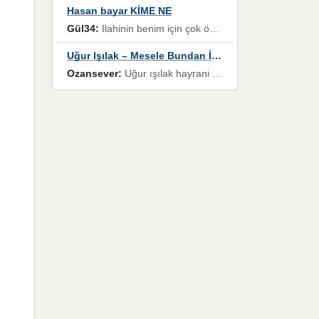
Hasan bayar KİME NE
Gül34:
Ilahinin benim için çok özel bir yeri var İlk çıktığında komşum ne kadar yüksek sesle dinliyorsa orada duymuştum ve YouTube'dan aratıp Bu ilahiyi bulmuştum ve sonra müdavimi oldum günlük Ben de 3-5 kere dinleyip ezberleyip artık ilahiye bende eşlik ediyorum yüksek sesle Allah razı olsun hizmet nimettir Rabbim sizin zahmetlerinize de hayırlı nimetler versin Selam ve dua ile Allah'a emanet olun
Uğur Işılak – Mesele Bundan İbaret
Ozansever:
Uğur ışılak hayrani olarak eski yeni tüm eserlerini keyifle huzurla dinleyenlerden birisiyim, emeğine saygı duyan gönül veren bunu en güzel şekilde sevenlerine ulaştıran siz değerli sayfa yöneticilerine de teşekkür ederim