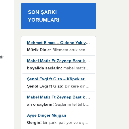
SON ŞARKI
YORUMLARI
Mehmet Elmas – Gidene Yakıyorum
Müzik Dinle:
Bilemem artık senden bir şans daha / Düştüğün zaman ben olmayacağım yanında” dizeleri, artık geçmişin tekrarına izin verilmeyeceğini, kişisel sınırların çizildiğini gösteriyor.
ir
Mabel Matiz Ft Zeynep Bastık – Saçların
boyalida saçlarin:
mabel matiz'in maya albümünde yer alan güzellerden. parça da şarkı hani! müzikal altyapısına vurulduğum, sözlerinde kaybolduğum bir parça olmuş.
Şenol Evgi ft Gizo – Köpekler Tanımadıklarına havlar
Şenol Evgi ft Gizo:
Bir kere dinlememe rağmen kulaklardan gitmiyor sen sen sen sen kurban ol sen sen sen sen hayran ol yükses ses müzik dinleme sebebisiniz canlar bomba gibi patladınız maşallah
Mabel Matiz Ft Zeynep Bastık – Saçların
ah o saçlarin:
Saçlarım tel tel beyazlıyor beyazlagına degil yanımda sen yoksun ona üzülüyorum günler bir bir geçiyor geçen günlere değil sensiz geçen günlere darılıyorum,Dinledikce asla kavusamayacagim ama asla unutamicagim sevdiğim adam için yanar içim
Ayşe Dinçer Müjgan
Gergin:
bir şarkı patlıyor ve o şarkıyı millet her paylaşımın altına koyuyor ve öyle bir durum hal alıyor ki şarkıyı dinlemeden şarkıdan bikıyorsun Ama bu enteresan bir şekilde dillere dolanıyor millet olarak seviyoruz dertlerle boğuşurken bir yandan da göbek atmayi))) diyeceklerim bu kadar güzel hoş bir sayfa emeğinize sağlık arkadaşlar kolay gelsin