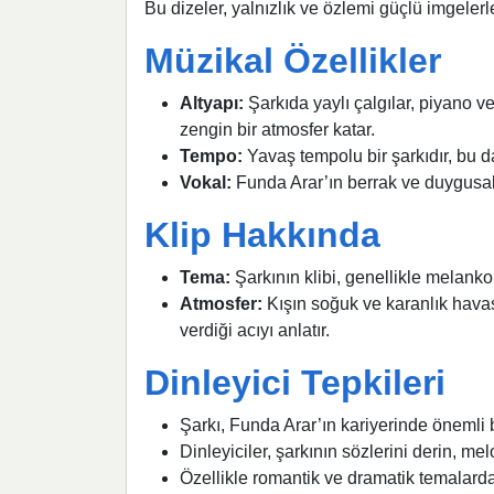
Bu dizeler, yalnızlık ve özlemi güçlü imgelerl
Müzikal Özellikler
Altyapı:
Şarkıda yaylı çalgılar, piyano 
zengin bir atmosfer katar.
Tempo:
Yavaş tempolu bir şarkıdır, bu d
Vokal:
Funda Arar’ın berrak ve duygusal s
Klip Hakkında
Tema:
Şarkının klibi, genellikle melanko
Atmosfer:
Kışın soğuk ve karanlık havas
verdiği acıyı anlatır.
Dinleyici Tepkileri
Şarkı, Funda Arar’ın kariyerinde önemli b
Dinleyiciler, şarkının sözlerini derin, me
Özellikle romantik ve dramatik temalarda