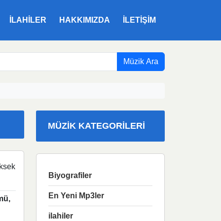
ILAHILER
HAKKIMIZDA
İLETIŞIM
Müzik Ara
MÜZIK KATEGORILERI
ksek
Biyografiler
En Yeni Mp3ler
mü,
ilahiler