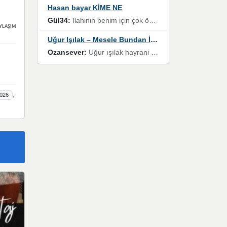
Hasan bayar KİME NE
Gül34:
Ilahinin benim için çok özel bir yeri var İlk çıktığında komşum ne kadar yüksek sesle dinliyorsa orada duymuştum ve YouTube'dan aratıp Bu ilahiyi bulmuştum ve sonra müdavimi oldum günlük Ben de 3-5 kere dinleyip ezberleyip artık ilahiye bende eşlik ediyorum yüksek sesle Allah razı olsun hizmet nimettir Rabbim sizin zahmetlerinize de hayırlı nimetler versin Selam ve dua ile Allah'a emanet olun
YLAŞIMLAR
Uğur Işılak – Mesele Bundan İbaret
Ozansever:
Uğur ışılak hayrani olarak eski yeni tüm eserlerini keyifle huzurla dinleyenlerden birisiyim, emeğine saygı duyan gönül veren bunu en güzel şekilde sevenlerine ulaştıran siz değerli sayfa yöneticilerine de teşekkür ederim
,
026