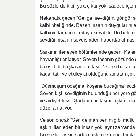
Bu sözlerde kibir yok, çıkar yok; sadece içten
Nakaratta geçen “Gel gel sevdiğim, gör gör se
kalbi niteliğinde. Bazen insanın duygularını 
kalbinin tamamını ortaya koyabilir. Bu bölümd
sevdiği insanın sevgisinden haberdar olmasın
Şarkının ilerleyen bölümlerinde geçen “Kalem
hayranlığı anlatıyor. Seven insanın gözünde se
bakışı bile başka anlam taşır. “Sanki bal arıl
kadar tatlı ve etkileyici olduğunu anlatan çok 
“Düşmüşüm ocağına, köşene bucağına” sözleri
Seven kişi, sevdiğinin bulunduğu her yere gö
ve aidiyet hissi. Şarkının bu kısmı, aşkın insa
güzel anlatıyor.
Ve son olarak “Sen de inan benim gibi mutlu
aşkını ilan eden bir insan yok; aynı zamanda 
Bu sözler, aşkın sadece istemek değil, birlik