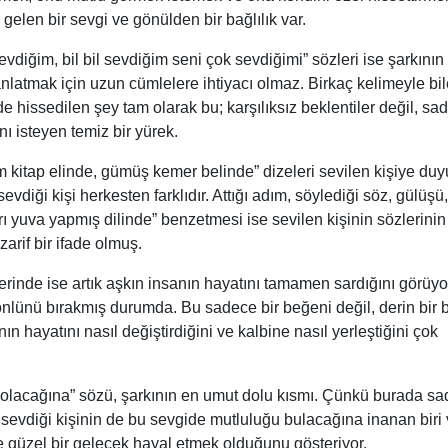
 gelen bir sevgi ve gönülden bir bağlılık var.
vdiğim, bil bil sevdiğim seni çok sevdiğimi” sözleri ise şarkının
anlatmak için uzun cümlelere ihtiyacı olmaz. Birkaç kelimeyle bi
e hissedilen şey tam olarak bu; karşılıksız beklentiler değil, sa
ı isteyen temiz bir yürek.
 kitap elinde, gümüş kemer belinde” dizeleri sevilen kişiye duy
vdiği kişi herkesten farklıdır. Attığı adım, söylediği söz, gülüşü,
arı yuva yapmış dilinde” benzetmesi ise sevilen kişinin sözlerinin
zarif bir ifade olmuş.
nde ise artık aşkın insanın hayatını tamamen sardığını görüyo
nlünü bırakmış durumda. Bu sadece bir beğeni değil, derin bir 
nın hayatını nasıl değiştirdiğini ve kalbine nasıl yerleştiğini çok
 olacağına” sözü, şarkının en umut dolu kısmı. Çünkü burada s
sevdiği kişinin de bu sevgide mutluluğu bulacağına inanan biri 
te güzel bir gelecek hayal etmek olduğunu gösteriyor.