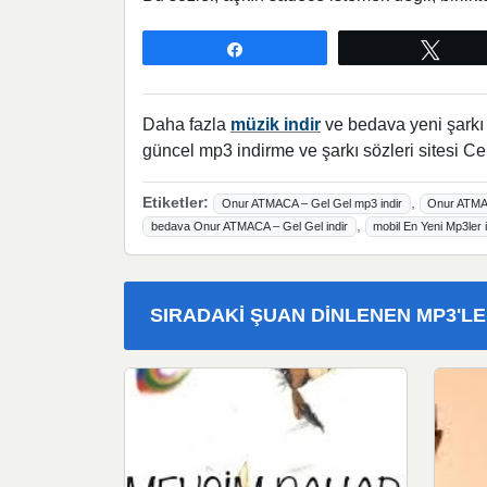
Paylaş
Twee
Daha fazla
müzik indir
ve bedava yeni şarkı l
güncel mp3 indirme ve şarkı sözleri sitesi Ce
Etiketler:
,
Onur ATMACA – Gel Gel mp3 indir
Onur ATMAC
,
bedava Onur ATMACA – Gel Gel indir
mobil En Yeni Mp3ler i
SIRADAKI ŞUAN DINLENEN MP3'L