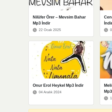
Nilüfer Örer – Mevsim Bahar
Cen
Mp3 İndir
İndi
22 Ocak 2025
0
Onur Erol Heykel Mp3 İndir
Meli
Mp3 
04 Aralık 2024
1