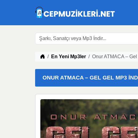
Müzik indir
En Yeni Mp3ler
Onur ATMACA – Gel 
ONUR ATMACA – GEL GEL MP3 İNDI