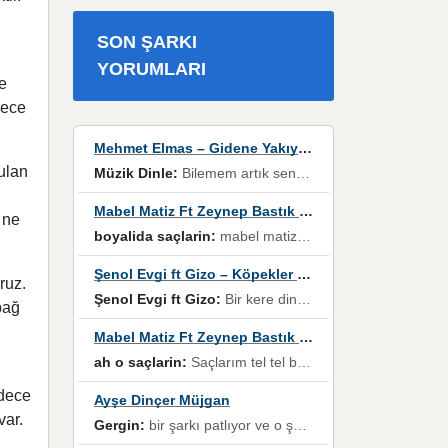
SON ŞARKI
YORUMLARI
le
dece
Mehmet Elmas – Gidene Yakıyorum
ulan
Müzik Dinle:
Bilemem artık senden bir şans daha / Düştüğün zaman ben olmayacağım yanında” dizeleri, artık geçmişin tekrarına izin verilmeyeceğini, kişisel sınırların çizildiğini gösteriyor.
Mabel Matiz Ft Zeynep Bastık – Saçların
 ne
boyalida saçlarin:
mabel matiz'in maya albümünde yer alan güzellerden. parça da şarkı hani! müzikal altyapısına vurulduğum, sözlerinde kaybolduğum bir parça olmuş.
Şenol Evgi ft Gizo – Köpekler Tanımadıklarına havlar
ruz.
Şenol Evgi ft Gizo:
Bir kere dinlememe rağmen kulaklardan gitmiyor sen sen sen sen kurban ol sen sen sen sen hayran ol yükses ses müzik dinleme sebebisiniz canlar bomba gibi patladınız maşallah
bağ
Mabel Matiz Ft Zeynep Bastık – Saçların
ah o saçlarin:
Saçlarım tel tel beyazlıyor beyazlagına degil yanımda sen yoksun ona üzülüyorum günler bir bir geçiyor geçen günlere değil sensiz geçen günlere darılıyorum,Dinledikce asla kavusamayacagim ama asla unutamicagim sevdiğim adam için yanar içim
adece
Ayşe Dinçer Müjgan
var.
Gergin:
bir şarkı patlıyor ve o şarkıyı millet her paylaşımın altına koyuyor ve öyle bir durum hal alıyor ki şarkıyı dinlemeden şarkıdan bikıyorsun Ama bu enteresan bir şekilde dillere dolanıyor millet olarak seviyoruz dertlerle boğuşurken bir yandan da göbek atmayi))) diyeceklerim bu kadar güzel hoş bir sayfa emeğinize sağlık arkadaşlar kolay gelsin