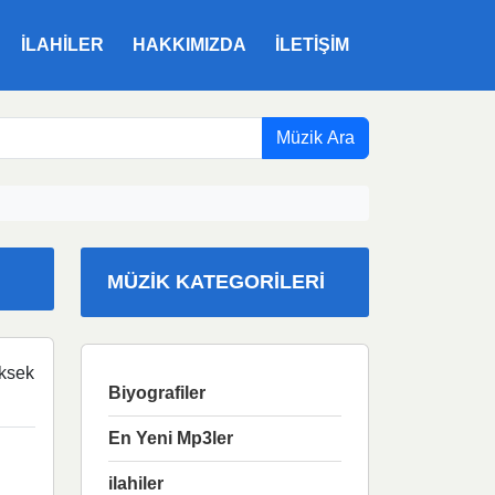
ILAHILER
HAKKIMIZDA
İLETIŞIM
Müzik Ara
MÜZIK KATEGORILERI
ksek
Biyografiler
En Yeni Mp3ler
ilahiler