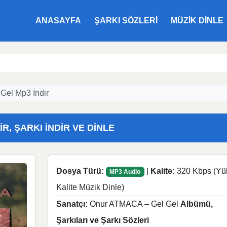
ANASAYFA
ŞARKI SÖZLERI
MÜZIK DINLE
Gel Mp3 İndir
R, ŞARKI İNDIR VE DINLE
Dosya Türü:
|
Kalite:
320 Kbps (Yü
MP3 Audio
Kalite Müzik Dinle)
Sanatçı:
Onur ATMACA – Gel Gel
Albümü,
Şarkıları ve Şarkı Sözleri