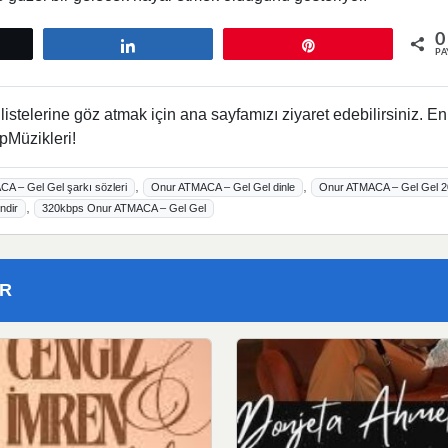
0
tle
Paylaş
Pin
PA
istelerine göz atmak için ana sayfamızı ziyaret edebilirsiniz. En
pMüzikleri!
,
,
A – Gel Gel şarkı sözleri
Onur ATMACA – Gel Gel dinle
Onur ATMACA – Gel Gel 2
,
ndir
320kbps Onur ATMACA – Gel Gel
ER