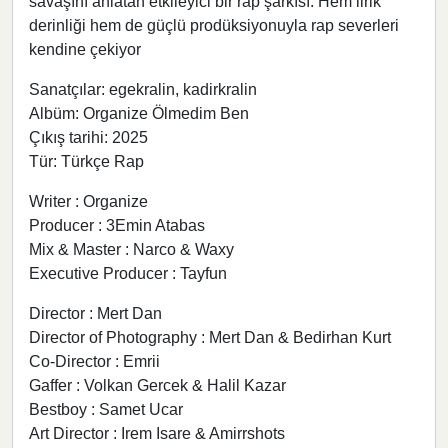
savaşını anlatan etkileyici bir rap şarkısı. Hem lirik
derinliği hem de güçlü prodüksiyonuyla rap severleri
kendine çekiyor
Sanatçılar: egekralin, kadirkralin
Albüm: Organize Ölmedim Ben
Çıkış tarihi: 2025
Tür: Türkçe Rap
Writer : Organize
Producer : 3Emin Atabas
Mix & Master : Narco & Waxy
Executive Producer : Tayfun
Director : Mert Dan
Director of Photography : Mert Dan & Bedirhan Kurt
Co-Director : Emrii
Gaffer : Volkan Gercek & Halil Kazar
Bestboy : Samet Ucar
Art Director : Irem Isare & Amirrshots