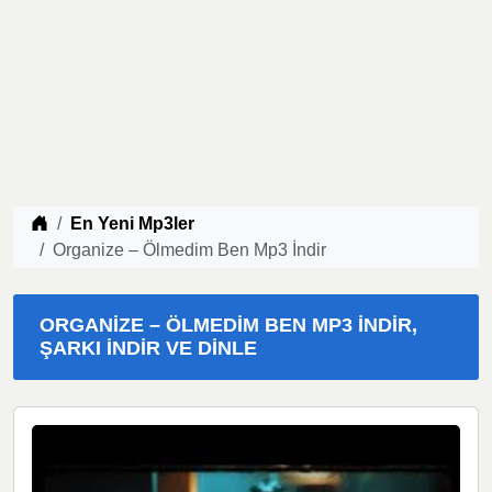
Müzik indir
En Yeni Mp3ler
Organize – Ölmedim Ben Mp3 İndir
ORGANIZE – ÖLMEDIM BEN MP3 İNDIR,
ŞARKI İNDIR VE DINLE