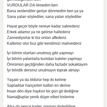
VURDULAR DA ölmedim ben
Bana seslendiler geriye dönmedim ben ya ya
Sana yalan söylediler, sana yalan söylediler
Hayat geçer böyle nereye kadar sabrederiz
Erkek adamız ya ne gelirse hallederiz
Zannediyorlar ki biz onları affederiz
Kalbimiz olur buz gibi kendimizi mahvederiz
İyi bilirim olanları unutmuş gibi yapmayı
İyi bilirim yalanlarla kumdan kaleler yapmayı
Ömrümün geçtiğinden daha fazladır sokaktayım
İyi bilirdik dersiniz unutmayın toprak atmayı
Yaşatır ya da öldürür hep iki kelime
Sapladılar hançerleri kalbin en derine
İnsan dön diye haykırır bir gün git dediğine
Namağluplar yenik düşer elbet hislerine
Atsa da pençe kader, pişman dişlediğine