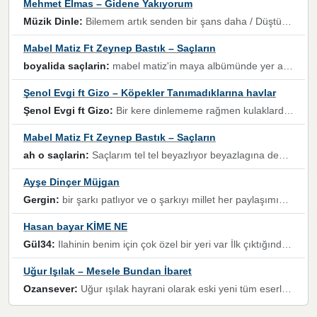
Mehmet Elmas – Gidene Yakıyorum
Müzik Dinle:
Bilemem artık senden bir şans daha / Düştüğün zaman ben olmayacağım yanında” dizeleri, artık geçmişin tekrarına izin verilmeyeceğini, kişisel sınırların çizildiğini gösteriyor.
Mabel Matiz Ft Zeynep Bastık – Saçların
boyalida saçlarin:
mabel matiz'in maya albümünde yer alan güzellerden. parça da şarkı hani! müzikal altyapısına vurulduğum, sözlerinde kaybolduğum bir parça olmuş.
Şenol Evgi ft Gizo – Köpekler Tanımadıklarına havlar
Şenol Evgi ft Gizo:
Bir kere dinlememe rağmen kulaklardan gitmiyor sen sen sen sen kurban ol sen sen sen sen hayran ol yükses ses müzik dinleme sebebisiniz canlar bomba gibi patladınız maşallah
Mabel Matiz Ft Zeynep Bastık – Saçların
ah o saçlarin:
Saçlarım tel tel beyazlıyor beyazlagına degil yanımda sen yoksun ona üzülüyorum günler bir bir geçiyor geçen günlere değil sensiz geçen günlere darılıyorum,Dinledikce asla kavusamayacagim ama asla unutamicagim sevdiğim adam için yanar içim
Ayşe Dinçer Müjgan
Gergin:
bir şarkı patlıyor ve o şarkıyı millet her paylaşımın altına koyuyor ve öyle bir durum hal alıyor ki şarkıyı dinlemeden şarkıdan bikıyorsun Ama bu enteresan bir şekilde dillere dolanıyor millet olarak seviyoruz dertlerle boğuşurken bir yandan da göbek atmayi))) diyeceklerim bu kadar güzel hoş bir sayfa emeğinize sağlık arkadaşlar kolay gelsin
Hasan bayar KİME NE
Gül34:
Ilahinin benim için çok özel bir yeri var İlk çıktığında komşum ne kadar yüksek sesle dinliyorsa orada duymuştum ve YouTube'dan aratıp Bu ilahiyi bulmuştum ve sonra müdavimi oldum günlük Ben de 3-5 kere dinleyip ezberleyip artık ilahiye bende eşlik ediyorum yüksek sesle Allah razı olsun hizmet nimettir Rabbim sizin zahmetlerinize de hayırlı nimetler versin Selam ve dua ile Allah'a emanet olun
Uğur Işılak – Mesele Bundan İbaret
Ozansever:
Uğur ışılak hayrani olarak eski yeni tüm eserlerini keyifle huzurla dinleyenlerden birisiyim, emeğine saygı duyan gönül veren bunu en güzel şekilde sevenlerine ulaştıran siz değerli sayfa yöneticilerine de teşekkür ederim