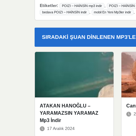
Etiketler:
,
POIZI – HAİNSİN mp3 indir
POIZI – HAİNSİN ş
,
bedava POIZI – HAİNSİN indir
mobil En Yeni Mp3ler indir
SIRADAKI ŞUAN DINLENEN MP3'L
ATAKAN HANOĞLU –
Canf
YARAMAZSIN YARAMAZ
2
Mp3 İndir
17 Aralık 2024