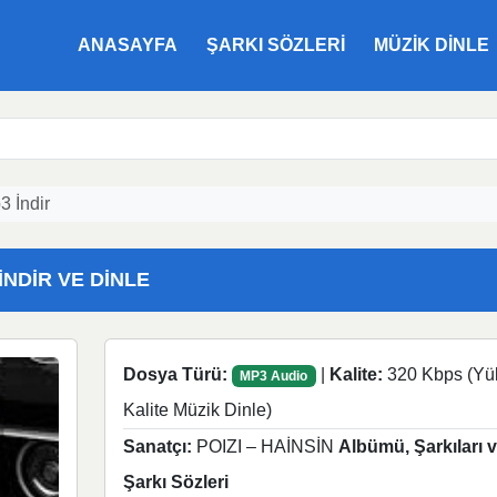
ANASAYFA
ŞARKI SÖZLERI
MÜZIK DINLE
 İndir
 İNDIR VE DINLE
Dosya Türü:
|
Kalite:
320 Kbps (Yü
MP3 Audio
Kalite Müzik Dinle)
Sanatçı:
POIZI – HAİNSİN
Albümü, Şarkıları 
Şarkı Sözleri