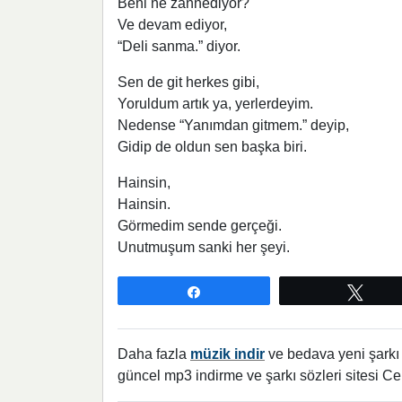
Beni ne zannediyor?
Ve devam ediyor,
“Deli sanma.” diyor.
Sen de git herkes gibi,
Yoruldum artık ya, yerlerdeyim.
Nedense “Yanımdan gitmem.” deyip,
Gidip de oldun sen başka biri.
Hainsin,
Hainsin.
Görmedim sende gerçeği.
Unutmuşum sanki her şeyi.
Paylaş
Twee
Daha fazla
müzik indir
ve bedava yeni şarkı l
güncel mp3 indirme ve şarkı sözleri sitesi Ce