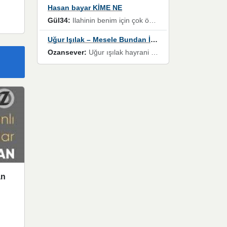
Hasan bayar KİME NE
Gül34:
Ilahinin benim için çok özel bir yeri var İlk çıktığında komşum ne kadar yüksek sesle dinliyorsa orada duymuştum ve YouTube'dan aratıp Bu ilahiyi bulmuştum ve sonra müdavimi oldum günlük Ben de 3-5 kere dinleyip ezberleyip artık ilahiye bende eşlik ediyorum yüksek sesle Allah razı olsun hizmet nimettir Rabbim sizin zahmetlerinize de hayırlı nimetler versin Selam ve dua ile Allah'a emanet olun
Uğur Işılak – Mesele Bundan İbaret
Ozansever:
Uğur ışılak hayrani olarak eski yeni tüm eserlerini keyifle huzurla dinleyenlerden birisiyim, emeğine saygı duyan gönül veren bunu en güzel şekilde sevenlerine ulaştıran siz değerli sayfa yöneticilerine de teşekkür ederim
an