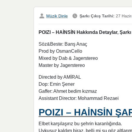
Müzik Dinle
Şarkı Çıkış Tarihi:
27 Hazir
POIZI – HAİNSİN Hakkında Detaylar, Şarkı 
Söz&Beste: Barış Anaç
Prod by OsmanCello
Mixed by Dab & Jagerstereo
Master by Jagerstereo
Directed by AMİRAL
Dop: Emin Şener
Gaffer: Ahmet bedim kızmaz
Assistant Director: Mohammad Rezaei
POIZI – HAİNSİN ŞA
Elbet karşılaşırız bu şehrin karanlığında.
Uykusuz kaldım biraz, belli mi şu göz altlar