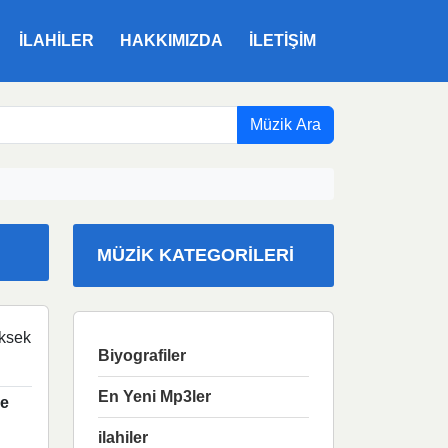
ILAHILER
HAKKIMIZDA
İLETIŞIM
Müzik Ara
MÜZIK KATEGORILERI
ksek
Biyografiler
En Yeni Mp3ler
ve
ilahiler