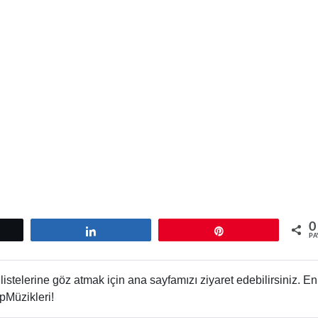
0
tle
Paylaş
Pin
PA
istelerine göz atmak için ana sayfamızı ziyaret edebilirsiniz. En
pMüzikleri!