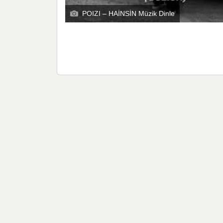
POIZI – HAİNSİN Müzik Dinle