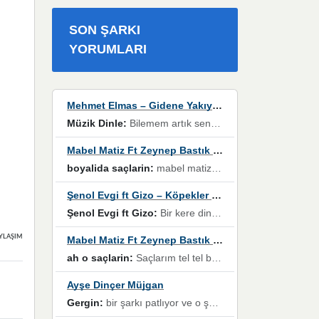
SON ŞARKI
YORUMLARI
Mehmet Elmas – Gidene Yakıyorum
Müzik Dinle:
Bilemem artık senden bir şans daha / Düştüğün zaman ben olmayacağım yanında” dizeleri, artık geçmişin tekrarına izin verilmeyeceğini, kişisel sınırların çizildiğini gösteriyor.
Mabel Matiz Ft Zeynep Bastık – Saçların
boyalida saçlarin:
mabel matiz'in maya albümünde yer alan güzellerden. parça da şarkı hani! müzikal altyapısına vurulduğum, sözlerinde kaybolduğum bir parça olmuş.
Şenol Evgi ft Gizo – Köpekler Tanımadıklarına havlar
Şenol Evgi ft Gizo:
Bir kere dinlememe rağmen kulaklardan gitmiyor sen sen sen sen kurban ol sen sen sen sen hayran ol yükses ses müzik dinleme sebebisiniz canlar bomba gibi patladınız maşallah
YLAŞIMLAR
Mabel Matiz Ft Zeynep Bastık – Saçların
ah o saçlarin:
Saçlarım tel tel beyazlıyor beyazlagına degil yanımda sen yoksun ona üzülüyorum günler bir bir geçiyor geçen günlere değil sensiz geçen günlere darılıyorum,Dinledikce asla kavusamayacagim ama asla unutamicagim sevdiğim adam için yanar içim
Ayşe Dinçer Müjgan
Gergin:
bir şarkı patlıyor ve o şarkıyı millet her paylaşımın altına koyuyor ve öyle bir durum hal alıyor ki şarkıyı dinlemeden şarkıdan bikıyorsun Ama bu enteresan bir şekilde dillere dolanıyor millet olarak seviyoruz dertlerle boğuşurken bir yandan da göbek atmayi))) diyeceklerim bu kadar güzel hoş bir sayfa emeğinize sağlık arkadaşlar kolay gelsin