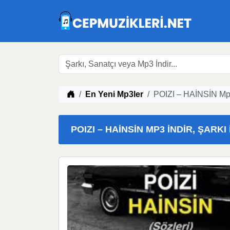
Müzik indir
En Yeni Mp3ler
POIZI – HAİNSİN Mp3
POIZI – HAİNSİN MP3 İNDIR, ŞARKI