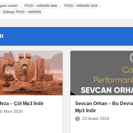
,
,
,
arkı sözleri
POIZI – HAİNSİN dinle
POIZI – HAİNSİN 2026
,
320kbps POIZI – HAİNSİN
ER
eza – Çöl Mp3 İndir
Sevcan Orhan – Bu Devr
Mp3 İndir
0 Mart 2026
23 Aralık 2024