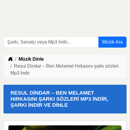
Müzik Ara
Müzik indir
Müzik Dinle
Resul Dindar – Ben Melamet Hırkasını şarkı sözleri
Mp3 İndir
RESUL DINDAR – BEN MELAMET
HIRKASINI ŞARKI SÖZLERI MP3 İNDIR,
ŞARKI İNDIR VE DINLE