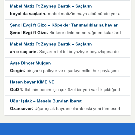
Mabel Matiz Ft Zeynep Bastık – Saçların
boyalida saçlarin:
mabel matiz'in maya albümünde yer alan güzellerden. parça da şarkı hani! müzikal altyapısına vurulduğum, sözlerinde kaybolduğum bir parça olmuş.
Şenol Evgi ft Gizo – Köpekler Tanımadıklarına havlar
Şenol Evgi ft Gizo:
Bir kere dinlememe rağmen kulaklardan gitmiyor sen sen sen sen kurban ol sen sen sen sen hayran ol yükses ses müzik dinleme sebebisiniz canlar bomba gibi patladınız maşallah
Mabel Matiz Ft Zeynep Bastık – Saçların
ah o saçlarin:
Saçlarım tel tel beyazlıyor beyazlagına degil yanımda sen yoksun ona üzülüyorum günler bir bir geçiyor geçen günlere değil sensiz geçen günlere darılıyorum,Dinledikce asla kavusamayacagim ama asla unutamicagim sevdiğim adam için yanar içim
Ayşe Dinçer Müjgan
Gergin:
bir şarkı patlıyor ve o şarkıyı millet her paylaşımın altına koyuyor ve öyle bir durum hal alıyor ki şarkıyı dinlemeden şarkıdan bikıyorsun Ama bu enteresan bir şekilde dillere dolanıyor millet olarak seviyoruz dertlerle boğuşurken bir yandan da göbek atmayi))) diyeceklerim bu kadar güzel hoş bir sayfa emeğinize sağlık arkadaşlar kolay gelsin
Hasan bayar KİME NE
Gül34:
Ilahinin benim için çok özel bir yeri var İlk çıktığında komşum ne kadar yüksek sesle dinliyorsa orada duymuştum ve YouTube'dan aratıp Bu ilahiyi bulmuştum ve sonra müdavimi oldum günlük Ben de 3-5 kere dinleyip ezberleyip artık ilahiye bende eşlik ediyorum yüksek sesle Allah razı olsun hizmet nimettir Rabbim sizin zahmetlerinize de hayırlı nimetler versin Selam ve dua ile Allah'a emanet olun
Uğur Işılak – Mesele Bundan İbaret
Ozansever:
Uğur ışılak hayrani olarak eski yeni tüm eserlerini keyifle huzurla dinleyenlerden birisiyim, emeğine saygı duyan gönül veren bunu en güzel şekilde sevenlerine ulaştıran siz değerli sayfa yöneticilerine de teşekkür ederim