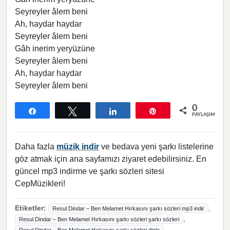
Seyreyler âlem beni
Ah, haydar haydar
Seyreyler âlem beni
Gâh inerim yeryüzüne
Seyreyler âlem beni
Ah, haydar haydar
Seyreyler âlem beni
0
Paylaş
Tweetle
Paylaş
Pin
PAYLAŞIMLAR
Daha fazla
müzik indir
ve bedava yeni şarkı listelerine
göz atmak için ana sayfamızı ziyaret edebilirsiniz. En
güncel mp3 indirme ve şarkı sözleri sitesi
CepMüzikleri!
Etiketler:
,
Resul Dindar – Ben Melamet Hırkasını şarkı sözleri mp3 indir
,
Resul Dindar – Ben Melamet Hırkasını şarkı sözleri şarkı sözleri
,
Resul Dindar – Ben Melamet Hırkasını şarkı sözleri dinle