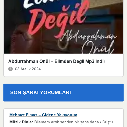
Abdurrahman Önül – Elimden Değil Mp3 İndir
03 Aralık 2024
SON ŞARKI YORUMLARI
Mehmet Elmas – Gidene Yakıyorum
Müzik Dinle:
Bilemem artık senden bir şans daha / Düştüğün zaman ben olmayacağım yanında” dizeleri, artık geçmişin tekrarına izin verilmeyeceğini, kişisel sınırların çizildiğini gösteriyor.