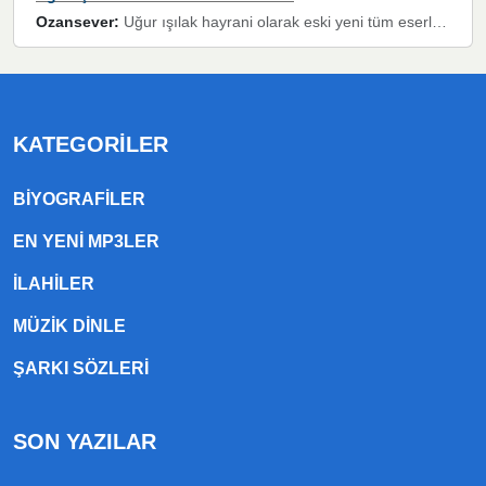
Ozansever:
Uğur ışılak hayrani olarak eski yeni tüm eserlerini keyifle huzurla dinleyenlerden birisiyim, emeğine saygı duyan gönül veren bunu en güzel şekilde sevenlerine ulaştıran siz değerli sayfa yöneticilerine de teşekkür ederim
KATEGORILER
BIYOGRAFILER
EN YENI MP3LER
ILAHILER
MÜZIK DINLE
ŞARKI SÖZLERI
SON YAZILAR