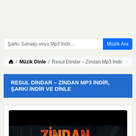
Müzik Ara
Müzik indir
Müzik Dinle
Resul Dindar – Zindan Mp3 İndir
RESUL DINDAR – ZINDAN MP3 İNDIR,
ŞARKI İNDIR VE DINLE