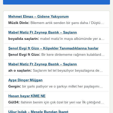
Mehmet Elmas – Gidene Yakıyorum
Müzik Dinle:
Bilemem artık senden bir şans daha / Düştüğün zaman ben olmayacağım yanında” dizeleri, artık geçmişin tekrarına izin verilmeyeceğini, kişisel sınırların çizildiğini gösteriyor.
Mabel Matiz Ft Zeynep Bastık – Saçların
boyalida saçlarin:
mabel matiz'in maya albümünde yer alan güzellerden. parça da şarkı hani! müzikal altyapısına vurulduğum, sözlerinde kaybolduğum bir parça olmuş.
Şenol Evgi ft Gizo – Köpekler Tanımadıklarına havlar
Şenol Evgi ft Gizo:
Bir kere dinlememe rağmen kulaklardan gitmiyor sen sen sen sen kurban ol sen sen sen sen hayran ol yükses ses müzik dinleme sebebisiniz canlar bomba gibi patladınız maşallah
Mabel Matiz Ft Zeynep Bastık – Saçların
ah o saçlarin:
Saçlarım tel tel beyazlıyor beyazlagına degil yanımda sen yoksun ona üzülüyorum günler bir bir geçiyor geçen günlere değil sensiz geçen günlere darılıyorum,Dinledikce asla kavusamayacagim ama asla unutamicagim sevdiğim adam için yanar içim
Ayşe Dinçer Müjgan
Gergin:
bir şarkı patlıyor ve o şarkıyı millet her paylaşımın altına koyuyor ve öyle bir durum hal alıyor ki şarkıyı dinlemeden şarkıdan bikıyorsun Ama bu enteresan bir şekilde dillere dolanıyor millet olarak seviyoruz dertlerle boğuşurken bir yandan da göbek atmayi))) diyeceklerim bu kadar güzel hoş bir sayfa emeğinize sağlık arkadaşlar kolay gelsin
Hasan bayar KİME NE
Gül34:
Ilahinin benim için çok özel bir yeri var İlk çıktığında komşum ne kadar yüksek sesle dinliyorsa orada duymuştum ve YouTube'dan aratıp Bu ilahiyi bulmuştum ve sonra müdavimi oldum günlük Ben de 3-5 kere dinleyip ezberleyip artık ilahiye bende eşlik ediyorum yüksek sesle Allah razı olsun hizmet nimettir Rabbim sizin zahmetlerinize de hayırlı nimetler versin Selam ve dua ile Allah'a emanet olun
Uğur Işılak – Mesele Bundan İbaret