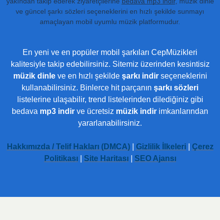
yakından takip ederek ziyaretçilerine
bedava mp3 indir
, müzik dinle
ve güncel şarkı sözleri seçeneklerini en hızlı şekilde sunmayı
amaçlayan mobil uyumlu müzik platformudur.
En yeni ve en popüler mobil şarkıları CepMüzikleri
kalitesiyle takip edebilirsiniz. Sitemiz üzerinden kesintisiz
müzik dinle
ve en hızlı şekilde
şarkı indir
seçeneklerini
kullanabilirsiniz. Binlerce hit parçanın
şarkı sözleri
listelerine ulaşabilir, trend listelerinden dilediğiniz gibi
bedava
mp3 indir
ve ücretsiz
müzik indir
imkanlarından
yararlanabilirsiniz.
Hakkımızda / Telif Hakları (DMCA)
|
Gizlilik İlkeleri
|
Çerez
Politikası
|
Site Haritası
|
SEO Ajansı