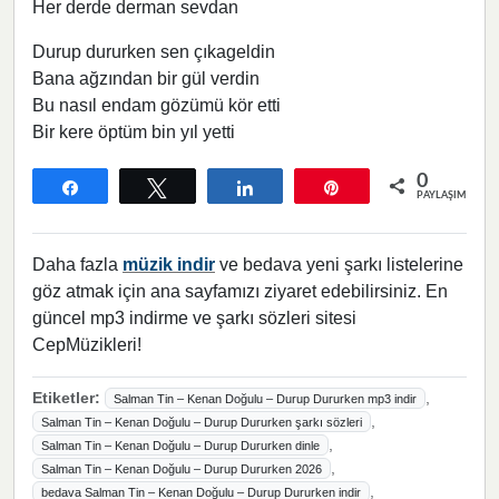
Her derde derman sevdan
Durup dururken sen çıkageldin
Bana ağzından bir gül verdin
Bu nasıl endam gözümü kör etti
Bir kere öptüm bin yıl yetti
0
Paylaş
Tweetle
Paylaş
Pin
PAYLAŞIMLAR
Daha fazla
müzik indir
ve bedava yeni şarkı listelerine
göz atmak için ana sayfamızı ziyaret edebilirsiniz. En
güncel mp3 indirme ve şarkı sözleri sitesi
CepMüzikleri!
Etiketler:
,
Salman Tin – Kenan Doğulu – Durup Dururken mp3 indir
,
Salman Tin – Kenan Doğulu – Durup Dururken şarkı sözleri
,
Salman Tin – Kenan Doğulu – Durup Dururken dinle
,
Salman Tin – Kenan Doğulu – Durup Dururken 2026
,
bedava Salman Tin – Kenan Doğulu – Durup Dururken indir