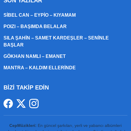
SON YAZILAR
SIBEL CAN – EYPIO – KIYAMAM
POIZI – BAŞIMDA BELALAR
SILA ŞAHIN – SAMET KARDEŞLER – SENINLE
BAŞLAR
GÖKHAN NAMLI – EMANET
MANTRA – KALDIM ELLERINDE
BİZİ TAKİP EDİN
CepMüzikleri:
En güncel şarkıları, yerli ve yabancı albümleri