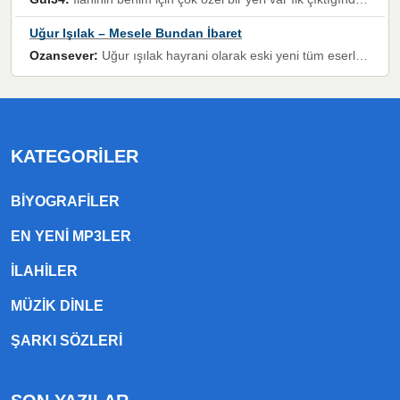
Uğur Işılak – Mesele Bundan İbaret
Ozansever:
Uğur ışılak hayrani olarak eski yeni tüm eserlerini keyifle huzurla dinleyenlerden birisiyim, emeğine saygı duyan gönül veren bunu en güzel şekilde sevenlerine ulaştıran siz değerli sayfa yöneticilerine de teşekkür ederim
KATEGORILER
BIYOGRAFILER
EN YENI MP3LER
ILAHILER
MÜZIK DINLE
ŞARKI SÖZLERI