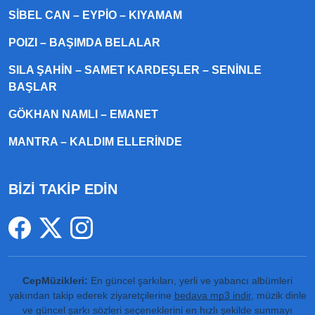
SIBEL CAN – EYPIO – KIYAMAM
POIZI – BAŞIMDA BELALAR
SILA ŞAHIN – SAMET KARDEŞLER – SENINLE
BAŞLAR
GÖKHAN NAMLI – EMANET
MANTRA – KALDIM ELLERINDE
BİZİ TAKİP EDİN
CepMüzikleri:
En güncel şarkıları, yerli ve yabancı albümleri
yakından takip ederek ziyaretçilerine
bedava mp3 indir
, müzik dinle
ve güncel şarkı sözleri seçeneklerini en hızlı şekilde sunmayı