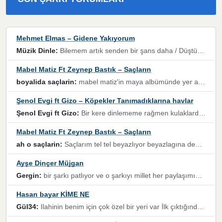
Mehmet Elmas – Gidene Yakıyorum
Müzik Dinle:
Bilemem artık senden bir şans daha / Düştüğün zaman ben olmayacağım yanında” dizeleri, artık geçmişin tekrarına izin verilmeyeceğini, kişisel sınırların çizildiğini gösteriyor.
Mabel Matiz Ft Zeynep Bastık – Saçların
boyalida saçlarin:
mabel matiz'in maya albümünde yer alan güzellerden. parça da şarkı hani! müzikal altyapısına vurulduğum, sözlerinde kaybolduğum bir parça olmuş.
Şenol Evgi ft Gizo – Köpekler Tanımadıklarına havlar
Şenol Evgi ft Gizo:
Bir kere dinlememe rağmen kulaklardan gitmiyor sen sen sen sen kurban ol sen sen sen sen hayran ol yükses ses müzik dinleme sebebisiniz canlar bomba gibi patladınız maşallah
Mabel Matiz Ft Zeynep Bastık – Saçların
ah o saçlarin:
Saçlarım tel tel beyazlıyor beyazlagına degil yanımda sen yoksun ona üzülüyorum günler bir bir geçiyor geçen günlere değil sensiz geçen günlere darılıyorum,Dinledikce asla kavusamayacagim ama asla unutamicagim sevdiğim adam için yanar içim
Ayşe Dinçer Müjgan
Gergin:
bir şarkı patlıyor ve o şarkıyı millet her paylaşımın altına koyuyor ve öyle bir durum hal alıyor ki şarkıyı dinlemeden şarkıdan bikıyorsun Ama bu enteresan bir şekilde dillere dolanıyor millet olarak seviyoruz dertlerle boğuşurken bir yandan da göbek atmayi))) diyeceklerim bu kadar güzel hoş bir sayfa emeğinize sağlık arkadaşlar kolay gelsin
Hasan bayar KİME NE
Gül34:
Ilahinin benim için çok özel bir yeri var İlk çıktığında komşum ne kadar yüksek sesle dinliyorsa orada duymuştum ve YouTube'dan aratıp Bu ilahiyi bulmuştum ve sonra müdavimi oldum günlük Ben de 3-5 kere dinleyip ezberleyip artık ilahiye bende eşlik ediyorum yüksek sesle Allah razı olsun hizmet nimettir Rabbim sizin zahmetlerinize de hayırlı nimetler versin Selam ve dua ile Allah'a emanet olun