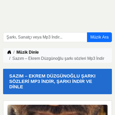
Müzik Ara
Müzik indir
Müzik Dinle
Sazım – Ekrem Düzgünoğlu şarkı sözleri Mp3 İndir
SAZIM – EKREM DÜZGÜNOĞLU ŞARKI
SÖZLERI MP3 İNDIR, ŞARKI İNDIR VE
DINLE