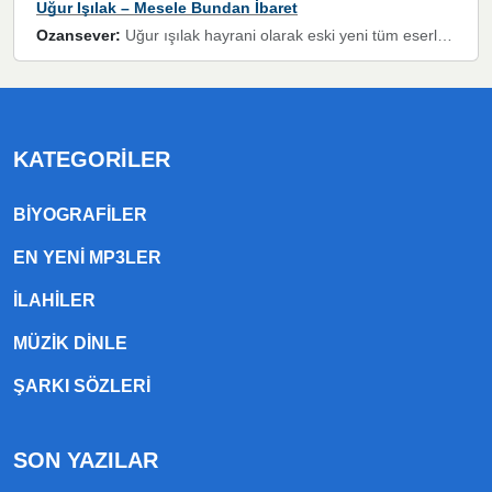
Uğur Işılak – Mesele Bundan İbaret
Ozansever:
Uğur ışılak hayrani olarak eski yeni tüm eserlerini keyifle huzurla dinleyenlerden birisiyim, emeğine saygı duyan gönül veren bunu en güzel şekilde sevenlerine ulaştıran siz değerli sayfa yöneticilerine de teşekkür ederim
KATEGORILER
BIYOGRAFILER
EN YENI MP3LER
ILAHILER
MÜZIK DINLE
ŞARKI SÖZLERI
SON YAZILAR