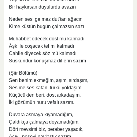
Bir haykırsan duyulurdu avazın
Neden sesi gelmez dut’tan ağacın
Kime küstün bugün çalmazsın sazı
Muhabbet edecek dost mu kalmadı
Âşk ile coşacak tel mi kalmadı
Cahile diyecek söz mü kalmadı
Suskundur konuşmaz dillerin sazım
(Şiir Bölümü)
Sen benim ekmeğim, aşım, sırdaşım,
Sesime ses katan, türkü yoldaşım,
Küçücükten beri, dost arkadaşım,
İki gözümün nuru vefalı sazım.
Duvara asmaya kıyamadığım,
Çaldıkça çalmaya doyamadığım,
Dört mevsimi biz, beraber yaşadık,
Acıyı, neşeyi paylaştık sazım.