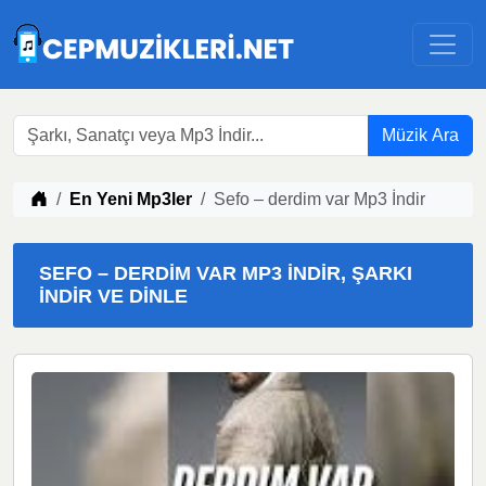
Müzik Ara
Müzik indir
En Yeni Mp3ler
Sefo – derdim var Mp3 İndir
SEFO – DERDIM VAR MP3 İNDIR, ŞARKI
İNDIR VE DINLE