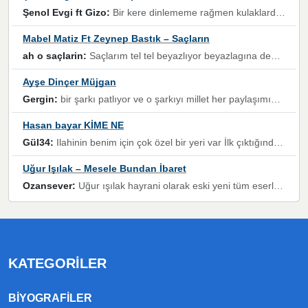
Şenol Evgi ft Gizo:
Bir kere dinlememe rağmen kulaklardan gitmiyor sen sen sen sen kurban ol sen sen sen sen hayran ol yükses ses müzik dinleme sebebisiniz canlar bomba gibi patladınız maşallah
Mabel Matiz Ft Zeynep Bastık – Saçların
ah o saçlarin:
Saçlarım tel tel beyazlıyor beyazlagına degil yanımda sen yoksun ona üzülüyorum günler bir bir geçiyor geçen günlere değil sensiz geçen günlere darılıyorum,Dinledikce asla kavusamayacagim ama asla unutamicagim sevdiğim adam için yanar içim
Ayşe Dinçer Müjgan
Gergin:
bir şarkı patlıyor ve o şarkıyı millet her paylaşımın altına koyuyor ve öyle bir durum hal alıyor ki şarkıyı dinlemeden şarkıdan bikıyorsun Ama bu enteresan bir şekilde dillere dolanıyor millet olarak seviyoruz dertlerle boğuşurken bir yandan da göbek atmayi))) diyeceklerim bu kadar güzel hoş bir sayfa emeğinize sağlık arkadaşlar kolay gelsin
Hasan bayar KİME NE
Gül34:
Ilahinin benim için çok özel bir yeri var İlk çıktığında komşum ne kadar yüksek sesle dinliyorsa orada duymuştum ve YouTube'dan aratıp Bu ilahiyi bulmuştum ve sonra müdavimi oldum günlük Ben de 3-5 kere dinleyip ezberleyip artık ilahiye bende eşlik ediyorum yüksek sesle Allah razı olsun hizmet nimettir Rabbim sizin zahmetlerinize de hayırlı nimetler versin Selam ve dua ile Allah'a emanet olun
Uğur Işılak – Mesele Bundan İbaret
Ozansever:
Uğur ışılak hayrani olarak eski yeni tüm eserlerini keyifle huzurla dinleyenlerden birisiyim, emeğine saygı duyan gönül veren bunu en güzel şekilde sevenlerine ulaştıran siz değerli sayfa yöneticilerine de teşekkür ederim
KATEGORILER
BIYOGRAFILER