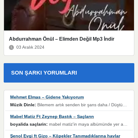
Abdurrahman Önül – Elimden Değil Mp3 İndir
03 Aralık 2024
SON ŞARKI YORUMLARI
Mehmet Elmas – Gidene Yakıyorum
Müzik Dinle:
Bilemem artık senden bir şans daha / Düştüğün zaman ben olmayacağım yanında” dizeleri, artık geçmişin tekrarına izin verilmeyeceğini, kişisel sınırların çizildiğini gösteriyor.
Mabel Matiz Ft Zeynep Bastık – Saçların
boyalida saçlarin:
mabel matiz'in maya albümünde yer alan güzellerden. parça da şarkı hani! müzikal altyapısına vurulduğum, sözlerinde kaybolduğum bir parça olmuş.
Şenol Evgi ft Gizo – Köpekler Tanımadıklarına havlar