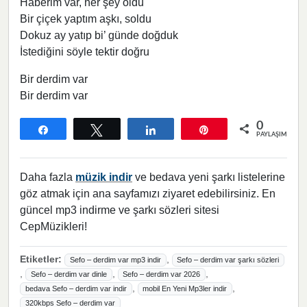
Haberim var, her şey oldu
Bir çiçek yaptım aşkı, soldu
Dokuz ay yatıp bi’ günde doğduk
İstediğini söyle tektir doğru
Bir derdim var
Bir derdim var
0
Paylaş
Tweetle
Paylaş
Pin
PAYLAŞIMLAR
Daha fazla
müzik indir
ve bedava yeni şarkı listelerine
göz atmak için ana sayfamızı ziyaret edebilirsiniz. En
güncel mp3 indirme ve şarkı sözleri sitesi
CepMüzikleri!
Etiketler:
,
Sefo – derdim var mp3 indir
Sefo – derdim var şarkı sözleri
,
,
,
Sefo – derdim var dinle
Sefo – derdim var 2026
,
,
bedava Sefo – derdim var indir
mobil En Yeni Mp3ler indir
320kbps Sefo – derdim var