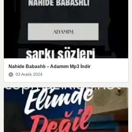
Nahide Babashlı – Adamım Mp3 İndir
03 Aralık 2024