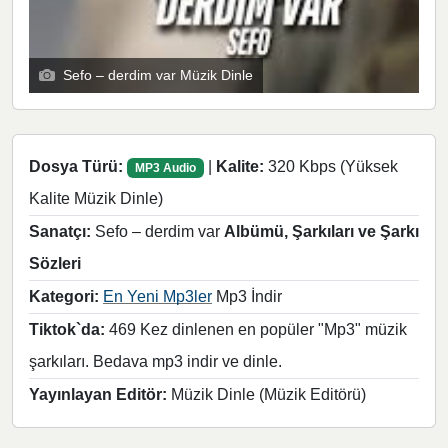
Sefo – derdim var Müzik Dinle
Dosya Türü:
|
Kalite:
320 Kbps (Yüksek
MP3 Audio
Kalite Müzik Dinle)
Sanatçı:
Sefo – derdim var
Albümü, Şarkıları ve Şarkı
Sözleri
Kategori:
En Yeni Mp3ler
Mp3 İndir
Tiktok`da:
469 Kez dinlenen en popüler "Mp3" müzik
şarkıları. Bedava mp3 indir ve dinle.
Yayınlayan Editör:
Müzik Dinle (Müzik Editörü)