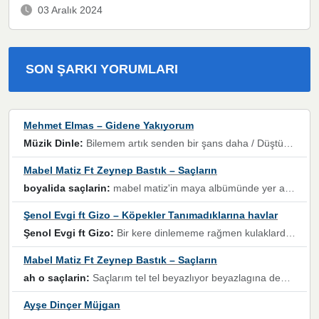
03 Aralık 2024
SON ŞARKI YORUMLARI
Mehmet Elmas – Gidene Yakıyorum
Müzik Dinle:
Bilemem artık senden bir şans daha / Düştüğün zaman ben olmayacağım yanında” dizeleri, artık geçmişin tekrarına izin verilmeyeceğini, kişisel sınırların çizildiğini gösteriyor.
Mabel Matiz Ft Zeynep Bastık – Saçların
boyalida saçlarin:
mabel matiz'in maya albümünde yer alan güzellerden. parça da şarkı hani! müzikal altyapısına vurulduğum, sözlerinde kaybolduğum bir parça olmuş.
Şenol Evgi ft Gizo – Köpekler Tanımadıklarına havlar
Şenol Evgi ft Gizo:
Bir kere dinlememe rağmen kulaklardan gitmiyor sen sen sen sen kurban ol sen sen sen sen hayran ol yükses ses müzik dinleme sebebisiniz canlar bomba gibi patladınız maşallah
Mabel Matiz Ft Zeynep Bastık – Saçların
ah o saçlarin:
Saçlarım tel tel beyazlıyor beyazlagına degil yanımda sen yoksun ona üzülüyorum günler bir bir geçiyor geçen günlere değil sensiz geçen günlere darılıyorum,Dinledikce asla kavusamayacagim ama asla unutamicagim sevdiğim adam için yanar içim
Ayşe Dinçer Müjgan