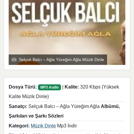
Selçuk Balcı – Ağla Yüreğim Ağla Müzik Dinle
Dosya Türü:
|
Kalite:
320 Kbps (Yüksek
MP3 Audio
Kalite Müzik Dinle)
Sanatçı:
Selçuk Balcı – Ağla Yüreğim Ağla
Albümü,
Şarkıları ve Şarkı Sözleri
Kategori:
Müzik Dinle
Mp3 İndir