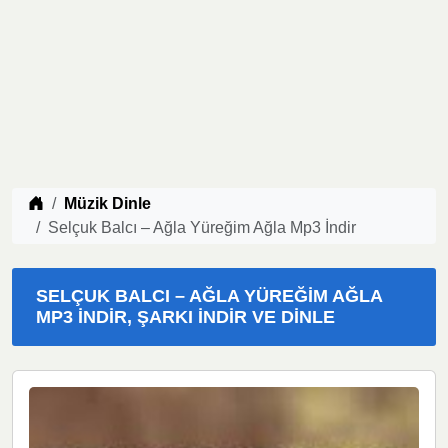
Müzik indir
Müzik Dinle
Selçuk Balcı – Ağla Yüreğim Ağla Mp3 İndir
SELÇUK BALCI – AĞLA YÜREĞIM AĞLA
MP3 İNDIR, ŞARKI İNDIR VE DINLE