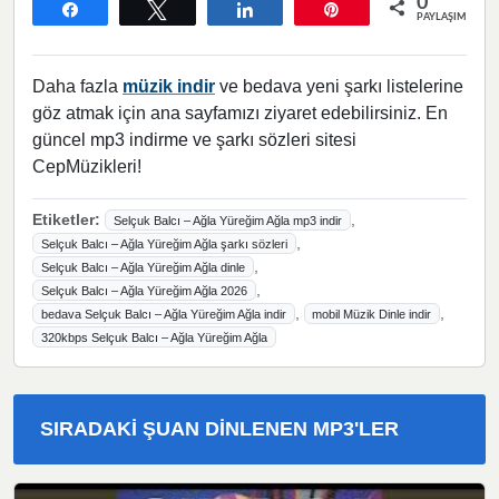
0
Paylaş
Tweetle
Paylaş
Pin
PAYLAŞIMLAR
Daha fazla
müzik indir
ve bedava yeni şarkı listelerine
göz atmak için ana sayfamızı ziyaret edebilirsiniz. En
güncel mp3 indirme ve şarkı sözleri sitesi
CepMüzikleri!
Etiketler:
,
Selçuk Balcı – Ağla Yüreğim Ağla mp3 indir
,
Selçuk Balcı – Ağla Yüreğim Ağla şarkı sözleri
,
Selçuk Balcı – Ağla Yüreğim Ağla dinle
,
Selçuk Balcı – Ağla Yüreğim Ağla 2026
,
,
bedava Selçuk Balcı – Ağla Yüreğim Ağla indir
mobil Müzik Dinle indir
320kbps Selçuk Balcı – Ağla Yüreğim Ağla
SIRADAKI ŞUAN DINLENEN MP3'LER