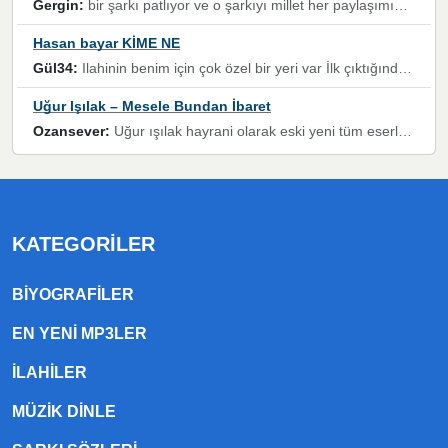
Gergin:
bir şarkı patlıyor ve o şarkıyı millet her paylaşımın altına koyuyor ve öyle bir durum hal alıyor ki şarkıyı dinlemeden şarkıdan bikıyorsun Ama bu enteresan bir şekilde dillere dolanıyor millet olarak seviyoruz dertlerle boğuşurken bir yandan da göbek atmayi))) diyeceklerim bu kadar güzel hoş bir sayfa emeğinize sağlık arkadaşlar kolay gelsin
Hasan bayar KİME NE
Gül34:
Ilahinin benim için çok özel bir yeri var İlk çıktığında komşum ne kadar yüksek sesle dinliyorsa orada duymuştum ve YouTube'dan aratıp Bu ilahiyi bulmuştum ve sonra müdavimi oldum günlük Ben de 3-5 kere dinleyip ezberleyip artık ilahiye bende eşlik ediyorum yüksek sesle Allah razı olsun hizmet nimettir Rabbim sizin zahmetlerinize de hayırlı nimetler versin Selam ve dua ile Allah'a emanet olun
Uğur Işılak – Mesele Bundan İbaret
Ozansever:
Uğur ışılak hayrani olarak eski yeni tüm eserlerini keyifle huzurla dinleyenlerden birisiyim, emeğine saygı duyan gönül veren bunu en güzel şekilde sevenlerine ulaştıran siz değerli sayfa yöneticilerine de teşekkür ederim
KATEGORILER
BIYOGRAFILER
EN YENI MP3LER
ILAHILER
MÜZIK DINLE