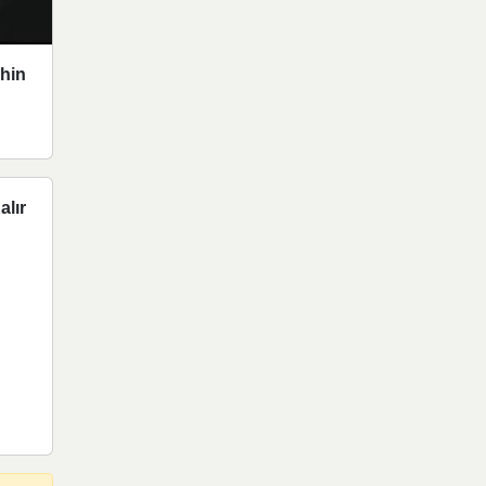
ahin
alır