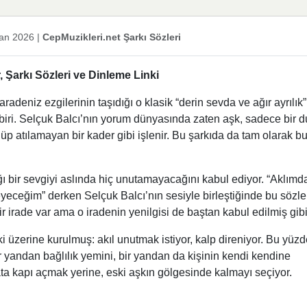
an 2026
|
CepMuzikleri.net Şarkı Sözleri
 Şarkı Sözleri ve Dinleme Linki
radeniz ezgilerinin taşıdığı o klasik “derin sevda ve ağır ayrılık”
n biri. Selçuk Balcı’nın yorum dünyasında zaten aşk, sadece bir 
lüp atılamayan bir kader gibi işlenir. Bu şarkıda da tam olarak b
ığı bir sevgiyi aslında hiç unutamayacağını kabul ediyor. “Aklımd
eceğim” derken Selçuk Balcı’nın sesiyle birleştiğinde bu sözle
r irade var ama o iradenin yenilgisi de baştan kabul edilmiş gibi
i üzerine kurulmuş: akıl unutmak istiyor, kalp direniyor. Bu yüz
yandan bağlılık yemini, bir yandan da kişinin kendi kendine
ata kapı açmak yerine, eski aşkın gölgesinde kalmayı seçiyor.