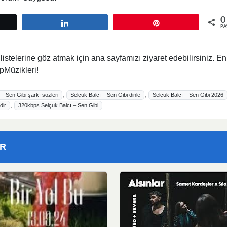
0
tle
Paylaş
Pin
PA
istelerine göz atmak için ana sayfamızı ziyaret edebilirsiniz. En
pMüzikleri!
,
,
 – Sen Gibi şarkı sözleri
Selçuk Balcı – Sen Gibi dinle
Selçuk Balcı – Sen Gibi 2026
,
dir
320kbps Selçuk Balcı – Sen Gibi
ER