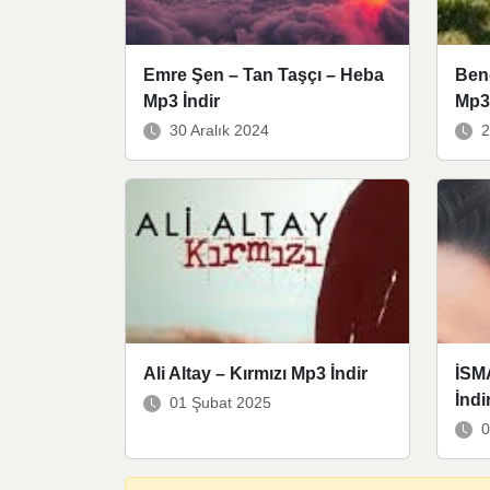
Emre Şen – Tan Taşçı – Heba
Ben
Mp3 İndir
Mp3 
30 Aralık 2024
2
Ali Altay – Kırmızı Mp3 İndir
İSM
İndi
01 Şubat 2025
0