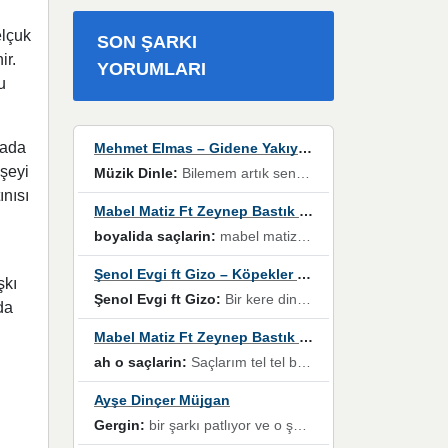
elçuk
SON ŞARKI
ir.
YORUMLARI
u
rada
Mehmet Elmas – Gidene Yakıyorum
eşeyi
Müzik Dinle:
Bilemem artık senden bir şans daha / Düştüğün zaman ben olmayacağım yanında” dizeleri, artık geçmişin tekrarına izin verilmeyeceğini, kişisel sınırların çizildiğini gösteriyor.
ınısı
Mabel Matiz Ft Zeynep Bastık – Saçların
boyalida saçlarin:
mabel matiz'in maya albümünde yer alan güzellerden. parça da şarkı hani! müzikal altyapısına vurulduğum, sözlerinde kaybolduğum bir parça olmuş.
Şenol Evgi ft Gizo – Köpekler Tanımadıklarına havlar
şkı
Şenol Evgi ft Gizo:
Bir kere dinlememe rağmen kulaklardan gitmiyor sen sen sen sen kurban ol sen sen sen sen hayran ol yükses ses müzik dinleme sebebisiniz canlar bomba gibi patladınız maşallah
da
Mabel Matiz Ft Zeynep Bastık – Saçların
ah o saçlarin:
Saçlarım tel tel beyazlıyor beyazlagına degil yanımda sen yoksun ona üzülüyorum günler bir bir geçiyor geçen günlere değil sensiz geçen günlere darılıyorum,Dinledikce asla kavusamayacagim ama asla unutamicagim sevdiğim adam için yanar içim
Ayşe Dinçer Müjgan
Gergin:
bir şarkı patlıyor ve o şarkıyı millet her paylaşımın altına koyuyor ve öyle bir durum hal alıyor ki şarkıyı dinlemeden şarkıdan bikıyorsun Ama bu enteresan bir şekilde dillere dolanıyor millet olarak seviyoruz dertlerle boğuşurken bir yandan da göbek atmayi))) diyeceklerim bu kadar güzel hoş bir sayfa emeğinize sağlık arkadaşlar kolay gelsin