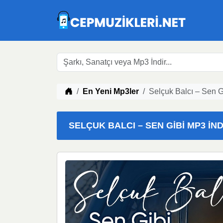
Müzik indir
En Yeni Mp3ler
Selçuk Balcı – Sen G
SELÇUK BALCI – SEN GIBI MP3 İND