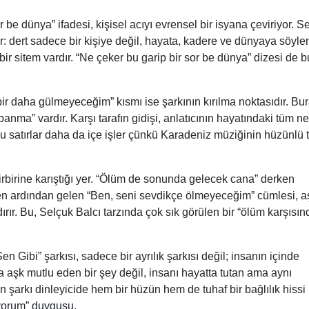
be dünya” ifadesi, kişisel acıyı evrensel bir isyana çeviriyor. S
r: dert sadece bir kişiye değil, hayata, kadere ve dünyaya söylen
bir sitem vardır. “Ne çeker bu garip bir sor be dünya” dizesi de b
 bir daha gülmeyeceğim” kısmı ise şarkının kırılma noktasıdır. Bu
apanma” vardır. Karşı tarafın gidişi, anlatıcının hayatındaki tüm n
 satırlar daha da içe işler çünkü Karadeniz müziğinin hüzünlü t
irbirine karıştığı yer. “Ölüm de sonunda gelecek cana” derken
men ardından gelen “Ben, seni sevdikçe ölmeyeceğim” cümlesi, a
rır. Bu, Selçuk Balcı tarzında çok sık görülen bir “ölüm karşısın
n Gibi” şarkısı, sadece bir ayrılık şarkısı değil; insanın içinde
aşk mutlu eden bir şey değil, insanı hayatta tutan ama aynı
 şarkı dinleyicide hem bir hüzün hem de tuhaf bir bağlılık hissi
yorum” duygusu.