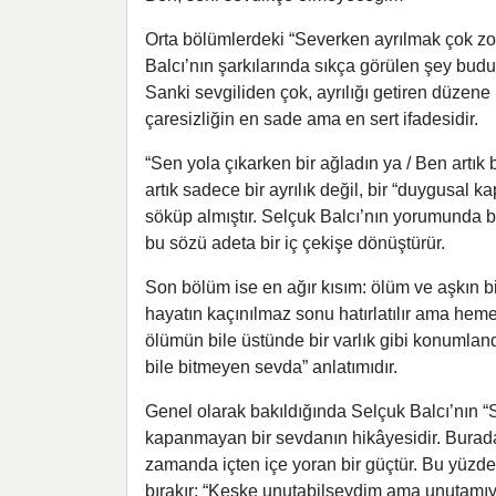
Orta bölümlerdeki “Severken ayrılmak çok zor 
Balcı’nın şarkılarında sıkça görülen şey budu
Sanki sevgiliden çok, ayrılığı getiren düzene 
çaresizliğin en sade ama en sert ifadesidir.
“Sen yola çıkarken bir ağladın ya / Ben artık
artık sadece bir ayrılık değil, bir “duygusal k
söküp almıştır. Selçuk Balcı’nın yorumunda bu
bu sözü adeta bir iç çekişe dönüştürür.
Son bölüm ise en ağır kısım: ölüm ve aşkın b
hayatın kaçınılmaz sonu hatırlatılır ama he
ölümün bile üstünde bir varlık gibi konumlandı
bile bitmeyen sevda” anlatımıdır.
Genel olarak bakıldığında Selçuk Balcı’nın “Se
kapanmayan bir sevdanın hikâyesidir. Burada 
zamanda içten içe yoran bir güçtür. Bu yüzden
bırakır: “Keşke unutabilseydim ama unutamı