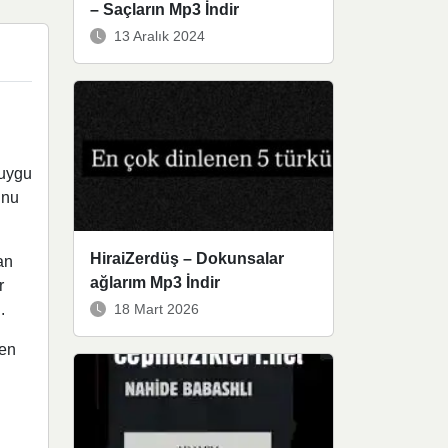
– Saçların Mp3 İndir
13 Aralık 2024
duygu
unu
HiraiZerdüş – Dokunsalar
an
ağlarım Mp3 İndir
r
18 Mart 2026
.
den