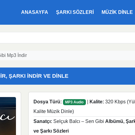
ANASAYFA
ŞARKI SÖZLERI
MÜZIK DINLE
ibi Mp3 İndir
IR, ŞARKI İNDIR VE DINLE
Dosya Türü:
|
Kalite:
320 Kbps (Yü
MP3 Audio
Kalite Müzik Dinle)
Sanatçı:
Selçuk Balcı – Sen Gibi
Albümü, Şarkı
ve Şarkı Sözleri