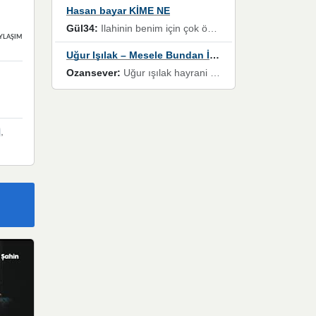
Hasan bayar KİME NE
Gül34:
Ilahinin benim için çok özel bir yeri var İlk çıktığında komşum ne kadar yüksek sesle dinliyorsa orada duymuştum ve YouTube'dan aratıp Bu ilahiyi bulmuştum ve sonra müdavimi oldum günlük Ben de 3-5 kere dinleyip ezberleyip artık ilahiye bende eşlik ediyorum yüksek sesle Allah razı olsun hizmet nimettir Rabbim sizin zahmetlerinize de hayırlı nimetler versin Selam ve dua ile Allah'a emanet olun
YLAŞIMLAR
Uğur Işılak – Mesele Bundan İbaret
Ozansever:
Uğur ışılak hayrani olarak eski yeni tüm eserlerini keyifle huzurla dinleyenlerden birisiyim, emeğine saygı duyan gönül veren bunu en güzel şekilde sevenlerine ulaştıran siz değerli sayfa yöneticilerine de teşekkür ederim
,