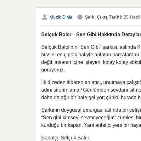
Müzik Dinle
Şarkı Çıkış Tarihi:
25 Hazir
Selçuk Balcı – Sen Gibi Hakkında Detaylar,
Selçuk Balcı’nın “Sen Gibi” şarkısı, aslında Ka
hissini en çıplak haliyle anlatan parçalarda
değil; insanın içine işleyen, kolay kolay sökü
görüyoruz.
İlk dizeden itibaren anlatıcı, unutmaya çalışt
adını silerim ama / Gönlümden sevdanı silmey
daha da ağır bir hale geliyor; çünkü burada bi
Şarkının duygusal omurgası aslında bir çelişk
“Sen gibi kimseyi sevmeyeceğim” cümlesi bir 
kurduğu bir kapan. Yani anlatıcı yeni bir hay
Sanatçı: Selçuk Balcı