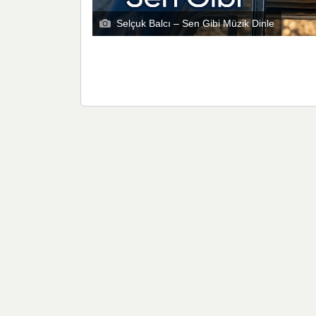
Selçuk Balcı – Sen Gibi Müzik Dinle