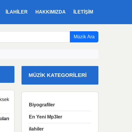
ILAHILER
HAKKIMIZDA
İLETIŞIM
Müzik Ara
MÜZIK KATEGORILERI
ksek
Biyografiler
En Yeni Mp3ler
ları
ilahiler