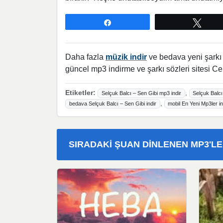
Paylaş
Twee
Daha fazla
müzik indir
ve bedava yeni şarkı l
güncel mp3 indirme ve şarkı sözleri sitesi Ce
Etiketler:
,
Selçuk Balcı – Sen Gibi mp3 indir
Selçuk Balcı
,
bedava Selçuk Balcı – Sen Gibi indir
mobil En Yeni Mp3ler in
SIRADAKI ŞUAN DINLENEN MP3'L