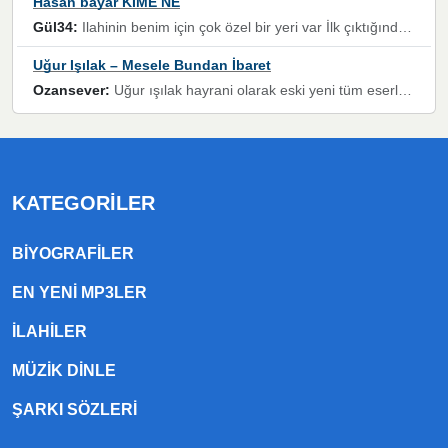
Hasan bayar KİME NE
Gül34:
Ilahinin benim için çok özel bir yeri var İlk çıktığında komşum ne kadar yüksek sesle dinliyorsa orada duymuştum ve YouTube'dan aratıp Bu ilahiyi bulmuştum ve sonra müdavimi oldum günlük Ben de 3-5 kere dinleyip ezberleyip artık ilahiye bende eşlik ediyorum yüksek sesle Allah razı olsun hizmet nimettir Rabbim sizin zahmetlerinize de hayırlı nimetler versin Selam ve dua ile Allah'a emanet olun
Uğur Işılak – Mesele Bundan İbaret
Ozansever:
Uğur ışılak hayrani olarak eski yeni tüm eserlerini keyifle huzurla dinleyenlerden birisiyim, emeğine saygı duyan gönül veren bunu en güzel şekilde sevenlerine ulaştıran siz değerli sayfa yöneticilerine de teşekkür ederim
KATEGORILER
BIYOGRAFILER
EN YENI MP3LER
ILAHILER
MÜZIK DINLE
ŞARKI SÖZLERI