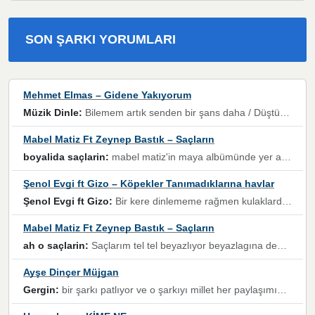
SON ŞARKI YORUMLARI
Mehmet Elmas – Gidene Yakıyorum
Müzik Dinle:
Bilemem artık senden bir şans daha / Düştüğün zaman ben olmayacağım yanında” dizeleri, artık geçmişin tekrarına izin verilmeyeceğini, kişisel sınırların çizildiğini gösteriyor.
Mabel Matiz Ft Zeynep Bastık – Saçların
boyalida saçlarin:
mabel matiz'in maya albümünde yer alan güzellerden. parça da şarkı hani! müzikal altyapısına vurulduğum, sözlerinde kaybolduğum bir parça olmuş.
Şenol Evgi ft Gizo – Köpekler Tanımadıklarına havlar
Şenol Evgi ft Gizo:
Bir kere dinlememe rağmen kulaklardan gitmiyor sen sen sen sen kurban ol sen sen sen sen hayran ol yükses ses müzik dinleme sebebisiniz canlar bomba gibi patladınız maşallah
Mabel Matiz Ft Zeynep Bastık – Saçların
ah o saçlarin:
Saçlarım tel tel beyazlıyor beyazlagına degil yanımda sen yoksun ona üzülüyorum günler bir bir geçiyor geçen günlere değil sensiz geçen günlere darılıyorum,Dinledikce asla kavusamayacagim ama asla unutamicagim sevdiğim adam için yanar içim
Ayşe Dinçer Müjgan
Gergin:
bir şarkı patlıyor ve o şarkıyı millet her paylaşımın altına koyuyor ve öyle bir durum hal alıyor ki şarkıyı dinlemeden şarkıdan bikıyorsun Ama bu enteresan bir şekilde dillere dolanıyor millet olarak seviyoruz dertlerle boğuşurken bir yandan da göbek atmayi))) diyeceklerim bu kadar güzel hoş bir sayfa emeğinize sağlık arkadaşlar kolay gelsin