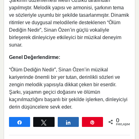
Şarkının düzenlemesi Metin Özülkü tarafından
yapılmıştır. Melodik yapısı ve armonisi, şarkının tema
ve sözleriyle uyumlu bir şekilde tasarlanmıştır. Dinamik
ritimler ve duygusal melodilerle desteklenen “Ölüm
Dediğin Nedir”, Sinan Özen’in güçlü vokaliyle
birleşerek dinleyiciye etkileyici bir müzikal deneyim
sunar.
Genel Değerlendirme:
“Ölüm Dediğin Nedir”, Sinan Özen’in müzikal
kariyerinde önemli bir yer tutan, derinlikli sözleri ve
zengin melodik yapısıyla dikkat çeken bir eserdir.
Şarkı, yaşamın geçici doğasını ve ölümün
kaçınılmazlığını başarılı bir şekilde işlerken, dinleyiciyi
derin düşüncelere sevk eder.
0
Paylaş
Tweetle
Paylaş
Pin
PAYLAŞIMLAR