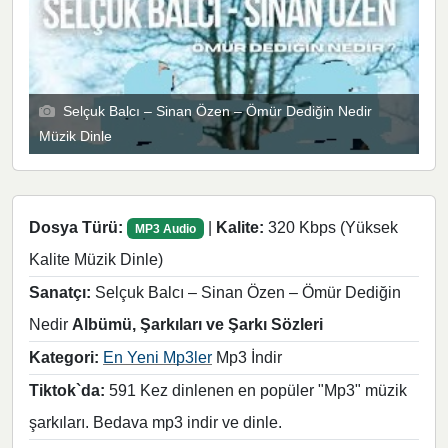
Selçuk Balcı – Sinan Özen – Ömür Dediğin Nedir
Müzik Dinle
Dosya Türü:
|
Kalite:
320 Kbps (Yüksek
MP3 Audio
Kalite Müzik Dinle)
Sanatçı:
Selçuk Balcı – Sinan Özen – Ömür Dediğin
Nedir
Albümü, Şarkıları ve Şarkı Sözleri
Kategori:
En Yeni Mp3ler
Mp3 İndir
Tiktok`da:
591 Kez dinlenen en popüler "Mp3" müzik
şarkıları. Bedava mp3 indir ve dinle.