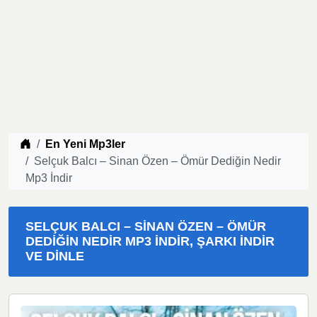
Müzik indir
En Yeni Mp3ler
Selçuk Balcı – Sinan Özen – Ömür Dediğin Nedir
Mp3 İndir
SELÇUK BALCI – SINAN ÖZEN – ÖMÜR
DEDIĞIN NEDIR MP3 İNDIR, ŞARKI İNDIR
VE DINLE