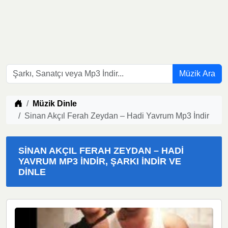
Müzik Ara
Müzik indir
Müzik Dinle
Sinan Akçıl Ferah Zeydan – Hadi Yavrum Mp3 İndir
SINAN AKÇIL FERAH ZEYDAN – HADI
YAVRUM MP3 İNDIR, ŞARKI İNDIR VE
DINLE