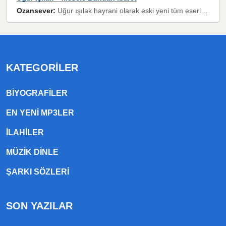
Ozansever:
Uğur ışılak hayrani olarak eski yeni tüm eserlerini keyifle huzurla dinleyenlerden birisiyim, emeğine saygı duyan gönül veren bunu en güzel şekilde sevenlerine ulaştıran siz değerli sayfa yöneticilerine de teşekkür ederim
KATEGORILER
BIYOGRAFILER
EN YENI MP3LER
ILAHILER
MÜZIK DINLE
ŞARKI SÖZLERI
SON YAZILAR