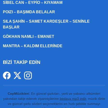
SIBEL CAN – EYPIO – KIYAMAM
POIZI – BAŞIMDA BELALAR
SILA ŞAHIN – SAMET KARDEŞLER – SENINLE
BAŞLAR
GÖKHAN NAMLI – EMANET
MANTRA – KALDIM ELLERINDE
BİZİ TAKİP EDİN
CepMüzikleri:
En güncel şarkıları, yerli ve yabancı albümleri
yakından takip ederek ziyaretçilerine
bedava mp3 indir
, müzik dinle
ve güncel şarkı sözleri seçeneklerini en hızlı şekilde sunmayı