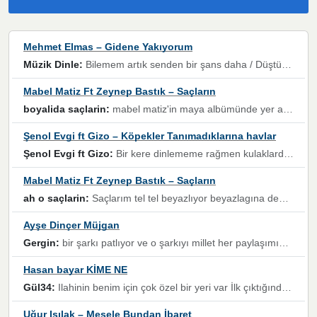
Mehmet Elmas – Gidene Yakıyorum
Müzik Dinle:
Bilemem artık senden bir şans daha / Düştüğün zaman ben olmayacağım yanında” dizeleri, artık geçmişin tekrarına izin verilmeyeceğini, kişisel sınırların çizildiğini gösteriyor.
Mabel Matiz Ft Zeynep Bastık – Saçların
boyalida saçlarin:
mabel matiz'in maya albümünde yer alan güzellerden. parça da şarkı hani! müzikal altyapısına vurulduğum, sözlerinde kaybolduğum bir parça olmuş.
Şenol Evgi ft Gizo – Köpekler Tanımadıklarına havlar
Şenol Evgi ft Gizo:
Bir kere dinlememe rağmen kulaklardan gitmiyor sen sen sen sen kurban ol sen sen sen sen hayran ol yükses ses müzik dinleme sebebisiniz canlar bomba gibi patladınız maşallah
Mabel Matiz Ft Zeynep Bastık – Saçların
ah o saçlarin:
Saçlarım tel tel beyazlıyor beyazlagına degil yanımda sen yoksun ona üzülüyorum günler bir bir geçiyor geçen günlere değil sensiz geçen günlere darılıyorum,Dinledikce asla kavusamayacagim ama asla unutamicagim sevdiğim adam için yanar içim
Ayşe Dinçer Müjgan
Gergin:
bir şarkı patlıyor ve o şarkıyı millet her paylaşımın altına koyuyor ve öyle bir durum hal alıyor ki şarkıyı dinlemeden şarkıdan bikıyorsun Ama bu enteresan bir şekilde dillere dolanıyor millet olarak seviyoruz dertlerle boğuşurken bir yandan da göbek atmayi))) diyeceklerim bu kadar güzel hoş bir sayfa emeğinize sağlık arkadaşlar kolay gelsin
Hasan bayar KİME NE
Gül34:
Ilahinin benim için çok özel bir yeri var İlk çıktığında komşum ne kadar yüksek sesle dinliyorsa orada duymuştum ve YouTube'dan aratıp Bu ilahiyi bulmuştum ve sonra müdavimi oldum günlük Ben de 3-5 kere dinleyip ezberleyip artık ilahiye bende eşlik ediyorum yüksek sesle Allah razı olsun hizmet nimettir Rabbim sizin zahmetlerinize de hayırlı nimetler versin Selam ve dua ile Allah'a emanet olun
Uğur Işılak – Mesele Bundan İbaret