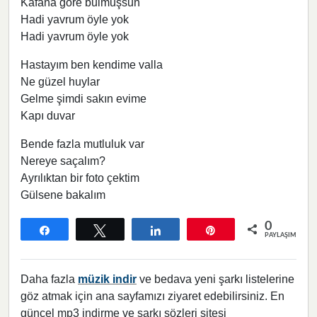
Kafana göre bulmuşsun
Hadi yavrum öyle yok
Hadi yavrum öyle yok
Hastayım ben kendime valla
Ne güzel huylar
Gelme şimdi sakın evime
Kapı duvar
Bende fazla mutluluk var
Nereye saçalım?
Ayrılıktan bir foto çektim
Gülsene bakalım
0
Paylaş
Tweetle
Paylaş
Pin
PAYLAŞIMLAR
Daha fazla
müzik indir
ve bedava yeni şarkı listelerine
göz atmak için ana sayfamızı ziyaret edebilirsiniz. En
güncel mp3 indirme ve şarkı sözleri sitesi