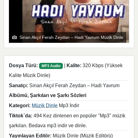
Sinan Akçıl Ferah Zeydan – Hadi Yavrum Müzik Dinle
Dosya Türü:
|
Kalite:
320 Kbps (Yüksek
MP3 Audio
Kalite Müzik Dinle)
Sanatçı:
Sinan Akçıl Ferah Zeydan – Hadi Yavrum
Albümü, Şarkıları ve Şarkı Sözleri
Kategori:
Müzik Dinle
Mp3 İndir
Tiktok`da:
494 Kez dinlenen en popüler "Mp3" müzik
şarkıları. Bedava mp3 indir ve dinle.
Yayınlayan Editör:
Müzik Dinle (Müzik Editörü)