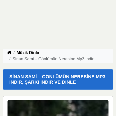
Müzik indir
Müzik Dinle
Sinan Sami – Gönlümün Neresine Mp3 İndir
SINAN SAMI – GÖNLÜMÜN NERESINE MP3
İNDIR, ŞARKI İNDIR VE DINLE