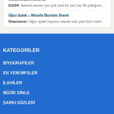
Gül34:
Ilahinin benim için çok özel bir yeri var İlk çıktığında komşum ne kadar yüksek sesle dinliyorsa orada duymuştum ve YouTube'dan aratıp Bu ilahiyi bulmuştum ve sonra müdavimi oldum günlük Ben de 3-5 kere dinleyip ezberleyip artık ilahiye bende eşlik ediyorum yüksek sesle Allah razı olsun hizmet nimettir Rabbim sizin zahmetlerinize de hayırlı nimetler versin Selam ve dua ile Allah'a emanet olun
Uğur Işılak – Mesele Bundan İbaret
Ozansever:
Uğur ışılak hayrani olarak eski yeni tüm eserlerini keyifle huzurla dinleyenlerden birisiyim, emeğine saygı duyan gönül veren bunu en güzel şekilde sevenlerine ulaştıran siz değerli sayfa yöneticilerine de teşekkür ederim
KATEGORILER
BIYOGRAFILER
EN YENI MP3LER
ILAHILER
MÜZIK DINLE
ŞARKI SÖZLERI