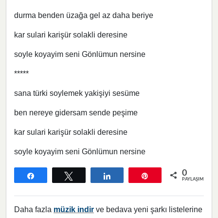
durma benden üzağa gel az daha beriye
kar sulari karişür solakli deresine
soyle koyayim seni Gönlümun nersine
*****
sana türki soylemek yakişiyi sesüme
ben nereye gidersam sende peşime
kar sulari karişür solakli deresine
soyle koyayim seni Gönlümun nersine
0
Paylaş
Tweetle
Paylaş
Pin
PAYLAŞIMLAR
Daha fazla
müzik indir
ve bedava yeni şarkı listelerine