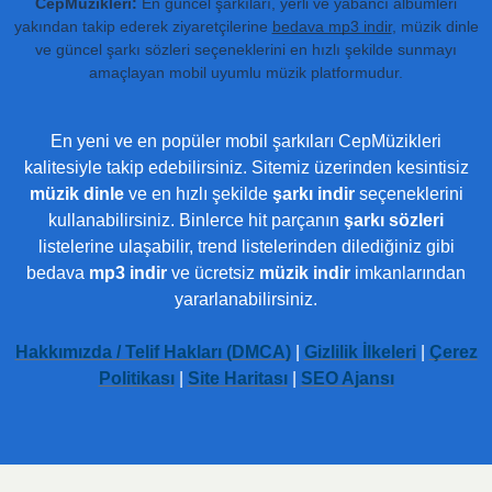
CepMüzikleri:
En güncel şarkıları, yerli ve yabancı albümleri
yakından takip ederek ziyaretçilerine
bedava mp3 indir
, müzik dinle
ve güncel şarkı sözleri seçeneklerini en hızlı şekilde sunmayı
amaçlayan mobil uyumlu müzik platformudur.
En yeni ve en popüler mobil şarkıları CepMüzikleri
kalitesiyle takip edebilirsiniz. Sitemiz üzerinden kesintisiz
müzik dinle
ve en hızlı şekilde
şarkı indir
seçeneklerini
kullanabilirsiniz. Binlerce hit parçanın
şarkı sözleri
listelerine ulaşabilir, trend listelerinden dilediğiniz gibi
bedava
mp3 indir
ve ücretsiz
müzik indir
imkanlarından
yararlanabilirsiniz.
Hakkımızda / Telif Hakları (DMCA)
|
Gizlilik İlkeleri
|
Çerez
Politikası
|
Site Haritası
|
SEO Ajansı