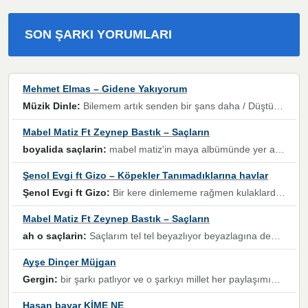
SON ŞARKI YORUMLARI
Mehmet Elmas – Gidene Yakıyorum
Müzik Dinle:
Bilemem artık senden bir şans daha / Düştüğün zaman ben olmayacağım yanında” dizeleri, artık geçmişin tekrarına izin verilmeyeceğini, kişisel sınırların çizildiğini gösteriyor.
Mabel Matiz Ft Zeynep Bastık – Saçların
boyalida saçlarin:
mabel matiz'in maya albümünde yer alan güzellerden. parça da şarkı hani! müzikal altyapısına vurulduğum, sözlerinde kaybolduğum bir parça olmuş.
Şenol Evgi ft Gizo – Köpekler Tanımadıklarına havlar
Şenol Evgi ft Gizo:
Bir kere dinlememe rağmen kulaklardan gitmiyor sen sen sen sen kurban ol sen sen sen sen hayran ol yükses ses müzik dinleme sebebisiniz canlar bomba gibi patladınız maşallah
Mabel Matiz Ft Zeynep Bastık – Saçların
ah o saçlarin:
Saçlarım tel tel beyazlıyor beyazlagına degil yanımda sen yoksun ona üzülüyorum günler bir bir geçiyor geçen günlere değil sensiz geçen günlere darılıyorum,Dinledikce asla kavusamayacagim ama asla unutamicagim sevdiğim adam için yanar içim
Ayşe Dinçer Müjgan
Gergin:
bir şarkı patlıyor ve o şarkıyı millet her paylaşımın altına koyuyor ve öyle bir durum hal alıyor ki şarkıyı dinlemeden şarkıdan bikıyorsun Ama bu enteresan bir şekilde dillere dolanıyor millet olarak seviyoruz dertlerle boğuşurken bir yandan da göbek atmayi))) diyeceklerim bu kadar güzel hoş bir sayfa emeğinize sağlık arkadaşlar kolay gelsin
Hasan bayar KİME NE