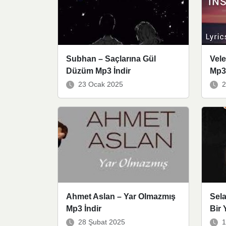
Subhan – Saçlarına Gül
Vele
Düzüm Mp3 İndir
Mp3 
23 Ocak 2025
2
Ahmet Aslan – Yar Olmazmış
Sela
Mp3 İndir
Bir 
28 Şubat 2025
1