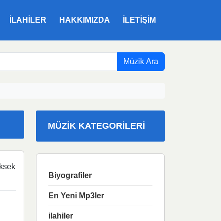
ILAHILER
HAKKIMIZDA
İLETIŞIM
Müzik Ara
MÜZIK KATEGORILERI
ksek
Biyografiler
En Yeni Mp3ler
ilahiler