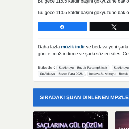
Bu gece 11:05 kaldır başını gökyüzüne bak orad
Bu gece 11:05 kaldır başını gökyüzüne bak orad
Paylaş
Twee
Daha fazla
müzik indir
ve bedava yeni şarkı l
güncel mp3 indirme ve şarkı sözleri sitesi Ce
Etiketler:
,
Su Akkuyu – Bozuk Para mp3 indir
Su Akkuyu 
,
Su Akkuyu – Bozuk Para 2026
bedava Su Akkuyu – Bozuk P
SIRADAKI ŞUAN DINLENEN MP3'L