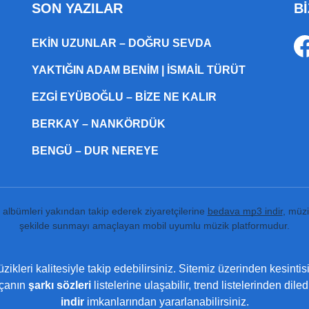
SON YAZILAR
Bİ
EKIN UZUNLAR – DOĞRU SEVDA
YAKTIĞIN ADAM BENIM | İSMAIL TÜRÜT
EZGI EYÜBOĞLU – BIZE NE KALIR
BERKAY – NANKÖRDÜK
BENGÜ – DUR NEREYE
ı albümleri yakından takip ederek ziyaretçilerine
bedava mp3 indir
, müzi
şekilde sunmayı amaçlayan mobil uyumlu müzik platformudur.
ikleri kalitesiyle takip edebilirsiniz. Sitemiz üzerinden kesintis
rçanın
şarkı sözleri
listelerine ulaşabilir, trend listelerinden dil
indir
imkanlarından yararlanabilirsiniz.