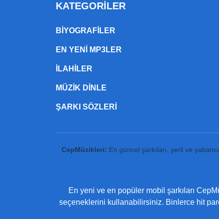
KATEGORILER
BIYOGRAFILER
EN YENI MP3LER
ILAHILER
MÜZIK DINLE
ŞARKI SÖZLERI
CepMüzikleri:
En güncel şarkıları, yerli ve yabanc
En yeni ve en popüler mobil şarkıları CepMüz
seçeneklerini kullanabilirsiniz. Binlerce hit pa