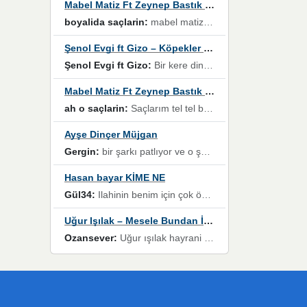
Mabel Matiz Ft Zeynep Bastık – Saçların
boyalida saçlarin:
mabel matiz'in maya albümünde yer alan güzellerden. parça da şarkı hani! müzikal altyapısına vurulduğum, sözlerinde kaybolduğum bir parça olmuş.
Şenol Evgi ft Gizo – Köpekler Tanımadıklarına havlar
Şenol Evgi ft Gizo:
Bir kere dinlememe rağmen kulaklardan gitmiyor sen sen sen sen kurban ol sen sen sen sen hayran ol yükses ses müzik dinleme sebebisiniz canlar bomba gibi patladınız maşallah
Mabel Matiz Ft Zeynep Bastık – Saçların
ah o saçlarin:
Saçlarım tel tel beyazlıyor beyazlagına degil yanımda sen yoksun ona üzülüyorum günler bir bir geçiyor geçen günlere değil sensiz geçen günlere darılıyorum,Dinledikce asla kavusamayacagim ama asla unutamicagim sevdiğim adam için yanar içim
Ayşe Dinçer Müjgan
Gergin:
bir şarkı patlıyor ve o şarkıyı millet her paylaşımın altına koyuyor ve öyle bir durum hal alıyor ki şarkıyı dinlemeden şarkıdan bikıyorsun Ama bu enteresan bir şekilde dillere dolanıyor millet olarak seviyoruz dertlerle boğuşurken bir yandan da göbek atmayi))) diyeceklerim bu kadar güzel hoş bir sayfa emeğinize sağlık arkadaşlar kolay gelsin
Hasan bayar KİME NE
Gül34:
Ilahinin benim için çok özel bir yeri var İlk çıktığında komşum ne kadar yüksek sesle dinliyorsa orada duymuştum ve YouTube'dan aratıp Bu ilahiyi bulmuştum ve sonra müdavimi oldum günlük Ben de 3-5 kere dinleyip ezberleyip artık ilahiye bende eşlik ediyorum yüksek sesle Allah razı olsun hizmet nimettir Rabbim sizin zahmetlerinize de hayırlı nimetler versin Selam ve dua ile Allah'a emanet olun
Uğur Işılak – Mesele Bundan İbaret
Ozansever:
Uğur ışılak hayrani olarak eski yeni tüm eserlerini keyifle huzurla dinleyenlerden birisiyim, emeğine saygı duyan gönül veren bunu en güzel şekilde sevenlerine ulaştıran siz değerli sayfa yöneticilerine de teşekkür ederim