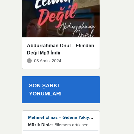
Abdurrahman Önül – Elimden
Değil Mp3 İndir
03 Aralık 2024
SON ŞARKI
YORUMLARI
Mehmet Elmas – Gidene Yakıyorum
Müzik Dinle:
Bilemem artık senden bir şans daha / Düştüğün zaman ben olmayacağım yanında” dizeleri, artık geçmişin tekrarına izin verilmeyeceğini, kişisel sınırların çizildiğini gösteriyor.