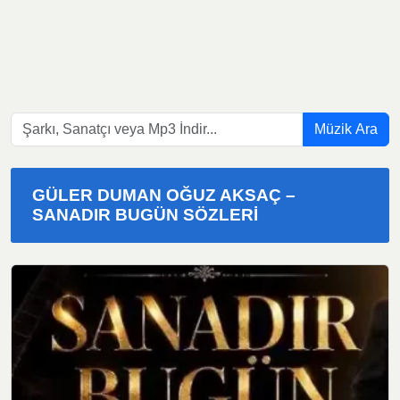
Müzik Ara
GÜLER DUMAN OĞUZ AKSAÇ –
SANADIR BUGÜN SÖZLERI