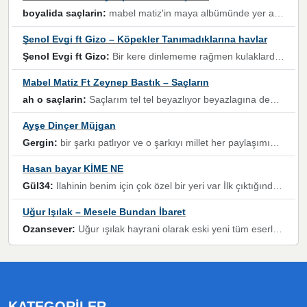
boyalida saçlarin:
mabel matiz'in maya albümünde yer alan güzellerden. parça da şarkı hani! müzikal altyapısına vurulduğum, sözlerinde kaybolduğum bir parça olmuş.
Şenol Evgi ft Gizo – Köpekler Tanımadıklarına havlar
Şenol Evgi ft Gizo:
Bir kere dinlememe rağmen kulaklardan gitmiyor sen sen sen sen kurban ol sen sen sen sen hayran ol yükses ses müzik dinleme sebebisiniz canlar bomba gibi patladınız maşallah
Mabel Matiz Ft Zeynep Bastık – Saçların
ah o saçlarin:
Saçlarım tel tel beyazlıyor beyazlagına degil yanımda sen yoksun ona üzülüyorum günler bir bir geçiyor geçen günlere değil sensiz geçen günlere darılıyorum,Dinledikce asla kavusamayacagim ama asla unutamicagim sevdiğim adam için yanar içim
Ayşe Dinçer Müjgan
Gergin:
bir şarkı patlıyor ve o şarkıyı millet her paylaşımın altına koyuyor ve öyle bir durum hal alıyor ki şarkıyı dinlemeden şarkıdan bikıyorsun Ama bu enteresan bir şekilde dillere dolanıyor millet olarak seviyoruz dertlerle boğuşurken bir yandan da göbek atmayi))) diyeceklerim bu kadar güzel hoş bir sayfa emeğinize sağlık arkadaşlar kolay gelsin
Hasan bayar KİME NE
Gül34:
Ilahinin benim için çok özel bir yeri var İlk çıktığında komşum ne kadar yüksek sesle dinliyorsa orada duymuştum ve YouTube'dan aratıp Bu ilahiyi bulmuştum ve sonra müdavimi oldum günlük Ben de 3-5 kere dinleyip ezberleyip artık ilahiye bende eşlik ediyorum yüksek sesle Allah razı olsun hizmet nimettir Rabbim sizin zahmetlerinize de hayırlı nimetler versin Selam ve dua ile Allah'a emanet olun
Uğur Işılak – Mesele Bundan İbaret
Ozansever:
Uğur ışılak hayrani olarak eski yeni tüm eserlerini keyifle huzurla dinleyenlerden birisiyim, emeğine saygı duyan gönül veren bunu en güzel şekilde sevenlerine ulaştıran siz değerli sayfa yöneticilerine de teşekkür ederim
KATEGORILER