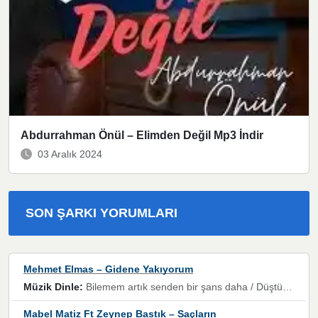
Abdurrahman Önül – Elimden Değil Mp3 İndir
03 Aralık 2024
SON ŞARKI YORUMLARI
Mehmet Elmas – Gidene Yakıyorum
Müzik Dinle:
Bilemem artık senden bir şans daha / Düştüğün zaman ben olmayacağım yanında” dizeleri, artık geçmişin tekrarına izin verilmeyeceğini, kişisel sınırların çizildiğini gösteriyor.
Mabel Matiz Ft Zeynep Bastık – Saçların