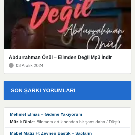
Abdurrahman Önül – Elimden Değil Mp3 İndir
03 Aralık 2024
SON ŞARKI YORUMLARI
Mehmet Elmas – Gidene Yakıyorum
Müzik Dinle:
Bilemem artık senden bir şans daha / Düştüğün zaman ben olmayacağım yanında” dizeleri, artık geçmişin tekrarına izin verilmeyeceğini, kişisel sınırların çizildiğini gösteriyor.
Mabel Matiz Ft Zeynep Bastık – Saçların