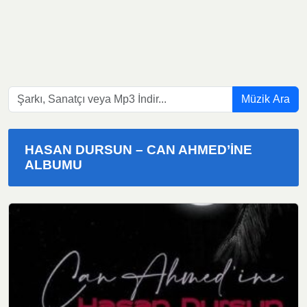
Müzik Ara
HASAN DURSUN – CAN AHMED’INE
ALBUMU