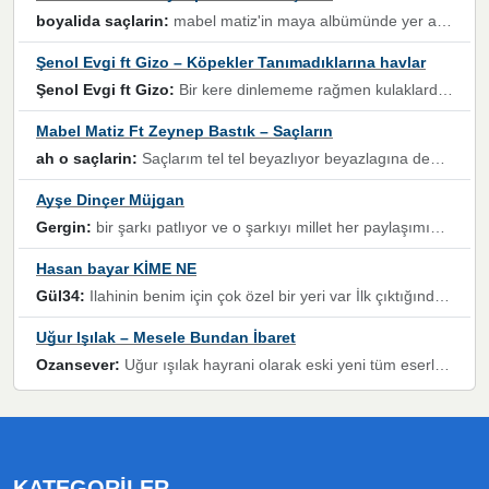
boyalida saçlarin:
mabel matiz'in maya albümünde yer alan güzellerden. parça da şarkı hani! müzikal altyapısına vurulduğum, sözlerinde kaybolduğum bir parça olmuş.
Şenol Evgi ft Gizo – Köpekler Tanımadıklarına havlar
Şenol Evgi ft Gizo:
Bir kere dinlememe rağmen kulaklardan gitmiyor sen sen sen sen kurban ol sen sen sen sen hayran ol yükses ses müzik dinleme sebebisiniz canlar bomba gibi patladınız maşallah
Mabel Matiz Ft Zeynep Bastık – Saçların
ah o saçlarin:
Saçlarım tel tel beyazlıyor beyazlagına degil yanımda sen yoksun ona üzülüyorum günler bir bir geçiyor geçen günlere değil sensiz geçen günlere darılıyorum,Dinledikce asla kavusamayacagim ama asla unutamicagim sevdiğim adam için yanar içim
Ayşe Dinçer Müjgan
Gergin:
bir şarkı patlıyor ve o şarkıyı millet her paylaşımın altına koyuyor ve öyle bir durum hal alıyor ki şarkıyı dinlemeden şarkıdan bikıyorsun Ama bu enteresan bir şekilde dillere dolanıyor millet olarak seviyoruz dertlerle boğuşurken bir yandan da göbek atmayi))) diyeceklerim bu kadar güzel hoş bir sayfa emeğinize sağlık arkadaşlar kolay gelsin
Hasan bayar KİME NE
Gül34:
Ilahinin benim için çok özel bir yeri var İlk çıktığında komşum ne kadar yüksek sesle dinliyorsa orada duymuştum ve YouTube'dan aratıp Bu ilahiyi bulmuştum ve sonra müdavimi oldum günlük Ben de 3-5 kere dinleyip ezberleyip artık ilahiye bende eşlik ediyorum yüksek sesle Allah razı olsun hizmet nimettir Rabbim sizin zahmetlerinize de hayırlı nimetler versin Selam ve dua ile Allah'a emanet olun
Uğur Işılak – Mesele Bundan İbaret
Ozansever:
Uğur ışılak hayrani olarak eski yeni tüm eserlerini keyifle huzurla dinleyenlerden birisiyim, emeğine saygı duyan gönül veren bunu en güzel şekilde sevenlerine ulaştıran siz değerli sayfa yöneticilerine de teşekkür ederim
KATEGORILER