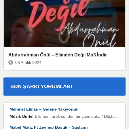
Abdurrahman Önül – Elimden Değil Mp3 İndir
03 Aralık 2024
SON ŞARKI YORUMLARI
Mehmet Elmas – Gidene Yakıyorum
Müzik Dinle:
Bilemem artık senden bir şans daha / Düştüğün zaman ben olmayacağım yanında” dizeleri, artık geçmişin tekrarına izin verilmeyeceğini, kişisel sınırların çizildiğini gösteriyor.
Mabel Matiz Ft Zeynep Bastık – Saçların