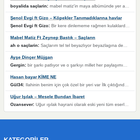
boyalida saçlarin:
mabel matiz'in maya albümünde yer alan güzellerden. parça da şarkı hani! müzikal altyapısına vurulduğum, sözlerinde kaybolduğum bir parça olmuş.
Şenol Evgi ft Gizo – Köpekler Tanımadıklarına havlar
Şenol Evgi ft Gizo:
Bir kere dinlememe rağmen kulaklardan gitmiyor sen sen sen sen kurban ol sen sen sen sen hayran ol yükses ses müzik dinleme sebebisiniz canlar bomba gibi patladınız maşallah
Mabel Matiz Ft Zeynep Bastık – Saçların
ah o saçlarin:
Saçlarım tel tel beyazlıyor beyazlagına degil yanımda sen yoksun ona üzülüyorum günler bir bir geçiyor geçen günlere değil sensiz geçen günlere darılıyorum,Dinledikce asla kavusamayacagim ama asla unutamicagim sevdiğim adam için yanar içim
Ayşe Dinçer Müjgan
Gergin:
bir şarkı patlıyor ve o şarkıyı millet her paylaşımın altına koyuyor ve öyle bir durum hal alıyor ki şarkıyı dinlemeden şarkıdan bikıyorsun Ama bu enteresan bir şekilde dillere dolanıyor millet olarak seviyoruz dertlerle boğuşurken bir yandan da göbek atmayi))) diyeceklerim bu kadar güzel hoş bir sayfa emeğinize sağlık arkadaşlar kolay gelsin
Hasan bayar KİME NE
Gül34:
Ilahinin benim için çok özel bir yeri var İlk çıktığında komşum ne kadar yüksek sesle dinliyorsa orada duymuştum ve YouTube'dan aratıp Bu ilahiyi bulmuştum ve sonra müdavimi oldum günlük Ben de 3-5 kere dinleyip ezberleyip artık ilahiye bende eşlik ediyorum yüksek sesle Allah razı olsun hizmet nimettir Rabbim sizin zahmetlerinize de hayırlı nimetler versin Selam ve dua ile Allah'a emanet olun
Uğur Işılak – Mesele Bundan İbaret
Ozansever:
Uğur ışılak hayrani olarak eski yeni tüm eserlerini keyifle huzurla dinleyenlerden birisiyim, emeğine saygı duyan gönül veren bunu en güzel şekilde sevenlerine ulaştıran siz değerli sayfa yöneticilerine de teşekkür ederim
KATEGORILER