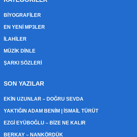
BIYOGRAFILER
EN YENI MP3LER
ILAHILER
MÜZIK DINLE
ŞARKI SÖZLERI
SON YAZILAR
EKIN UZUNLAR – DOĞRU SEVDA
YAKTIĞIN ADAM BENIM | İSMAIL TÜRÜT
EZGI EYÜBOĞLU – BIZE NE KALIR
BERKAY – NANKÖRDÜK