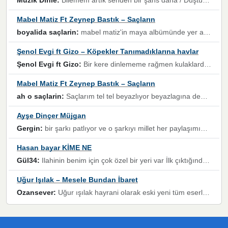
Müzik Dinle:
Bilemem artık senden bir şans daha / Düştüğün zaman ben olmayacağım yanında” dizeleri, artık geçmişin tekrarına izin verilmeyeceğini, kişisel sınırların çizildiğini gösteriyor.
Mabel Matiz Ft Zeynep Bastık – Saçların
boyalida saçlarin:
mabel matiz'in maya albümünde yer alan güzellerden. parça da şarkı hani! müzikal altyapısına vurulduğum, sözlerinde kaybolduğum bir parça olmuş.
Şenol Evgi ft Gizo – Köpekler Tanımadıklarına havlar
Şenol Evgi ft Gizo:
Bir kere dinlememe rağmen kulaklardan gitmiyor sen sen sen sen kurban ol sen sen sen sen hayran ol yükses ses müzik dinleme sebebisiniz canlar bomba gibi patladınız maşallah
Mabel Matiz Ft Zeynep Bastık – Saçların
ah o saçlarin:
Saçlarım tel tel beyazlıyor beyazlagına degil yanımda sen yoksun ona üzülüyorum günler bir bir geçiyor geçen günlere değil sensiz geçen günlere darılıyorum,Dinledikce asla kavusamayacagim ama asla unutamicagim sevdiğim adam için yanar içim
Ayşe Dinçer Müjgan
Gergin:
bir şarkı patlıyor ve o şarkıyı millet her paylaşımın altına koyuyor ve öyle bir durum hal alıyor ki şarkıyı dinlemeden şarkıdan bikıyorsun Ama bu enteresan bir şekilde dillere dolanıyor millet olarak seviyoruz dertlerle boğuşurken bir yandan da göbek atmayi))) diyeceklerim bu kadar güzel hoş bir sayfa emeğinize sağlık arkadaşlar kolay gelsin
Hasan bayar KİME NE
Gül34:
Ilahinin benim için çok özel bir yeri var İlk çıktığında komşum ne kadar yüksek sesle dinliyorsa orada duymuştum ve YouTube'dan aratıp Bu ilahiyi bulmuştum ve sonra müdavimi oldum günlük Ben de 3-5 kere dinleyip ezberleyip artık ilahiye bende eşlik ediyorum yüksek sesle Allah razı olsun hizmet nimettir Rabbim sizin zahmetlerinize de hayırlı nimetler versin Selam ve dua ile Allah'a emanet olun
Uğur Işılak – Mesele Bundan İbaret
Ozansever:
Uğur ışılak hayrani olarak eski yeni tüm eserlerini keyifle huzurla dinleyenlerden birisiyim, emeğine saygı duyan gönül veren bunu en güzel şekilde sevenlerine ulaştıran siz değerli sayfa yöneticilerine de teşekkür ederim