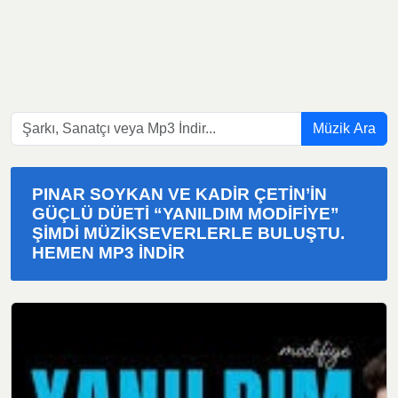
Müzik Ara
PINAR SOYKAN VE KADIR ÇETIN’IN
GÜÇLÜ DÜETI “YANILDIM MODIFIYE”
ŞIMDI MÜZIKSEVERLERLE BULUŞTU.
HEMEN MP3 INDIR