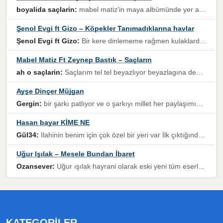
boyalida saçlarin:
mabel matiz'in maya albümünde yer alan güzellerden. parça da şarkı hani! müzikal altyapısına vurulduğum, sözlerinde kaybolduğum bir parça olmuş.
Şenol Evgi ft Gizo – Köpekler Tanımadıklarına havlar
Şenol Evgi ft Gizo:
Bir kere dinlememe rağmen kulaklardan gitmiyor sen sen sen sen kurban ol sen sen sen sen hayran ol yükses ses müzik dinleme sebebisiniz canlar bomba gibi patladınız maşallah
Mabel Matiz Ft Zeynep Bastık – Saçların
ah o saçlarin:
Saçlarım tel tel beyazlıyor beyazlagına degil yanımda sen yoksun ona üzülüyorum günler bir bir geçiyor geçen günlere değil sensiz geçen günlere darılıyorum,Dinledikce asla kavusamayacagim ama asla unutamicagim sevdiğim adam için yanar içim
Ayşe Dinçer Müjgan
Gergin:
bir şarkı patlıyor ve o şarkıyı millet her paylaşımın altına koyuyor ve öyle bir durum hal alıyor ki şarkıyı dinlemeden şarkıdan bikıyorsun Ama bu enteresan bir şekilde dillere dolanıyor millet olarak seviyoruz dertlerle boğuşurken bir yandan da göbek atmayi))) diyeceklerim bu kadar güzel hoş bir sayfa emeğinize sağlık arkadaşlar kolay gelsin
Hasan bayar KİME NE
Gül34:
Ilahinin benim için çok özel bir yeri var İlk çıktığında komşum ne kadar yüksek sesle dinliyorsa orada duymuştum ve YouTube'dan aratıp Bu ilahiyi bulmuştum ve sonra müdavimi oldum günlük Ben de 3-5 kere dinleyip ezberleyip artık ilahiye bende eşlik ediyorum yüksek sesle Allah razı olsun hizmet nimettir Rabbim sizin zahmetlerinize de hayırlı nimetler versin Selam ve dua ile Allah'a emanet olun
Uğur Işılak – Mesele Bundan İbaret
Ozansever:
Uğur ışılak hayrani olarak eski yeni tüm eserlerini keyifle huzurla dinleyenlerden birisiyim, emeğine saygı duyan gönül veren bunu en güzel şekilde sevenlerine ulaştıran siz değerli sayfa yöneticilerine de teşekkür ederim
KATEGORILER