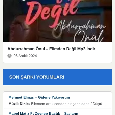
Abdurrahman Önül – Elimden Değil Mp3 İndir
03 Aralık 2024
SON ŞARKI YORUMLARI
Mehmet Elmas – Gidene Yakıyorum
Müzik Dinle:
Bilemem artık senden bir şans daha / Düştüğün zaman ben olmayacağım yanında” dizeleri, artık geçmişin tekrarına izin verilmeyeceğini, kişisel sınırların çizildiğini gösteriyor.
Mabel Matiz Ft Zeynep Bastık – Saçların