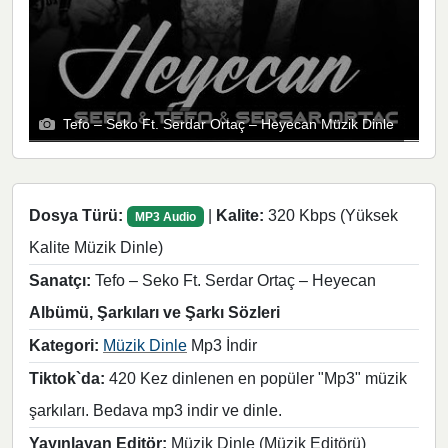
Tefo – Seko Ft. Serdar Ortaç – Heyecan Müzik Dinle
Dosya Türü:
|
Kalite:
320 Kbps (Yüksek
MP3 Audio
Kalite Müzik Dinle)
Sanatçı:
Tefo – Seko Ft. Serdar Ortaç – Heyecan
Albümü, Şarkıları ve Şarkı Sözleri
Kategori:
Müzik Dinle
Mp3 İndir
Tiktok`da:
420 Kez dinlenen en popüler "Mp3" müzik
şarkıları. Bedava mp3 indir ve dinle.
Yayınlayan Editör:
Müzik Dinle (Müzik Editörü)