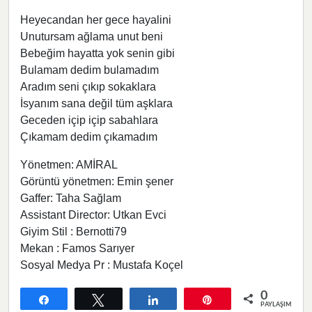
Heyecandan her gece hayalini
Unutursam ağlama unut beni
Bebeğim hayatta yok senin gibi
Bulamam dedim bulamadım
Aradım seni çıkıp sokaklara
İsyanım sana değil tüm aşklara
Geceden içip içip sabahlara
Çıkamam dedim çıkamadım
Yönetmen: AMİRAL
Görüntü yönetmen: Emin şener
Gaffer: Taha Sağlam
Assistant Director: Utkan Evci
Giyim Stil : Bernotti79
Mekan : Famos Sarıyer
Sosyal Medya Pr : Mustafa Koçel
0
Paylaş
Tweetle
Paylaş
Pin
PAYLAŞIMLAR