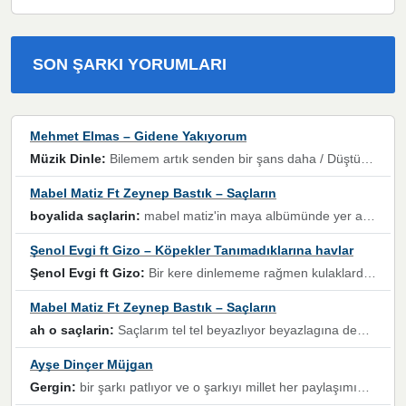
SON ŞARKI YORUMLARI
Mehmet Elmas – Gidene Yakıyorum
Müzik Dinle:
Bilemem artık senden bir şans daha / Düştüğün zaman ben olmayacağım yanında” dizeleri, artık geçmişin tekrarına izin verilmeyeceğini, kişisel sınırların çizildiğini gösteriyor.
Mabel Matiz Ft Zeynep Bastık – Saçların
boyalida saçlarin:
mabel matiz'in maya albümünde yer alan güzellerden. parça da şarkı hani! müzikal altyapısına vurulduğum, sözlerinde kaybolduğum bir parça olmuş.
Şenol Evgi ft Gizo – Köpekler Tanımadıklarına havlar
Şenol Evgi ft Gizo:
Bir kere dinlememe rağmen kulaklardan gitmiyor sen sen sen sen kurban ol sen sen sen sen hayran ol yükses ses müzik dinleme sebebisiniz canlar bomba gibi patladınız maşallah
Mabel Matiz Ft Zeynep Bastık – Saçların
ah o saçlarin:
Saçlarım tel tel beyazlıyor beyazlagına degil yanımda sen yoksun ona üzülüyorum günler bir bir geçiyor geçen günlere değil sensiz geçen günlere darılıyorum,Dinledikce asla kavusamayacagim ama asla unutamicagim sevdiğim adam için yanar içim
Ayşe Dinçer Müjgan
Gergin:
bir şarkı patlıyor ve o şarkıyı millet her paylaşımın altına koyuyor ve öyle bir durum hal alıyor ki şarkıyı dinlemeden şarkıdan bikıyorsun Ama bu enteresan bir şekilde dillere dolanıyor millet olarak seviyoruz dertlerle boğuşurken bir yandan da göbek atmayi))) diyeceklerim bu kadar güzel hoş bir sayfa emeğinize sağlık arkadaşlar kolay gelsin