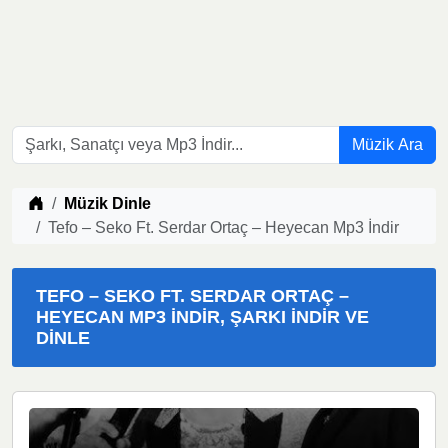
Müzik Ara
Müzik indir
Müzik Dinle
Tefo – Seko Ft. Serdar Ortaç – Heyecan Mp3 İndir
TEFO – SEKO FT. SERDAR ORTAÇ –
HEYECAN MP3 İNDIR, ŞARKI İNDIR VE
DINLE