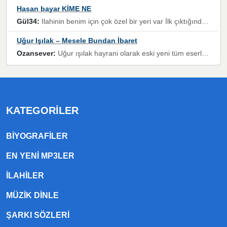
Hasan bayar KİME NE
Gül34:
Ilahinin benim için çok özel bir yeri var İlk çıktığında komşum ne kadar yüksek sesle dinliyorsa orada duymuştum ve YouTube'dan aratıp Bu ilahiyi bulmuştum ve sonra müdavimi oldum günlük Ben de 3-5 kere dinleyip ezberleyip artık ilahiye bende eşlik ediyorum yüksek sesle Allah razı olsun hizmet nimettir Rabbim sizin zahmetlerinize de hayırlı nimetler versin Selam ve dua ile Allah'a emanet olun
Uğur Işılak – Mesele Bundan İbaret
Ozansever:
Uğur ışılak hayrani olarak eski yeni tüm eserlerini keyifle huzurla dinleyenlerden birisiyim, emeğine saygı duyan gönül veren bunu en güzel şekilde sevenlerine ulaştıran siz değerli sayfa yöneticilerine de teşekkür ederim
KATEGORILER
BIYOGRAFILER
EN YENI MP3LER
ILAHILER
MÜZIK DINLE
ŞARKI SÖZLERI