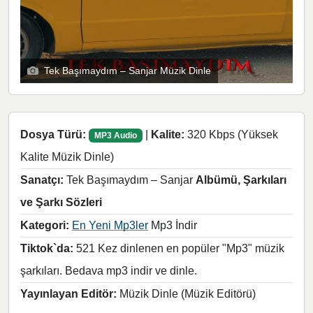
Tek Başımaydım – Sanjar Müzik Dinle
Dosya Türü:
|
Kalite:
320 Kbps (Yüksek
MP3 Audio
Kalite Müzik Dinle)
Sanatçı:
Tek Başımaydım – Sanjar
Albümü, Şarkıları
ve Şarkı Sözleri
Kategori:
En Yeni Mp3ler
Mp3 İndir
Tiktok`da:
521 Kez dinlenen en popüler "Mp3" müzik
şarkıları. Bedava mp3 indir ve dinle.
Yayınlayan Editör:
Müzik Dinle (Müzik Editörü)