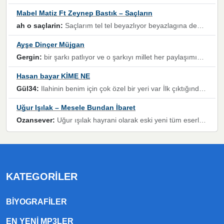
Mabel Matiz Ft Zeynep Bastık – Saçların
ah o saçlarin:
Saçlarım tel tel beyazlıyor beyazlagına degil yanımda sen yoksun ona üzülüyorum günler bir bir geçiyor geçen günlere değil sensiz geçen günlere darılıyorum,Dinledikce asla kavusamayacagim ama asla unutamicagim sevdiğim adam için yanar içim
Ayşe Dinçer Müjgan
Gergin:
bir şarkı patlıyor ve o şarkıyı millet her paylaşımın altına koyuyor ve öyle bir durum hal alıyor ki şarkıyı dinlemeden şarkıdan bikıyorsun Ama bu enteresan bir şekilde dillere dolanıyor millet olarak seviyoruz dertlerle boğuşurken bir yandan da göbek atmayi))) diyeceklerim bu kadar güzel hoş bir sayfa emeğinize sağlık arkadaşlar kolay gelsin
Hasan bayar KİME NE
Gül34:
Ilahinin benim için çok özel bir yeri var İlk çıktığında komşum ne kadar yüksek sesle dinliyorsa orada duymuştum ve YouTube'dan aratıp Bu ilahiyi bulmuştum ve sonra müdavimi oldum günlük Ben de 3-5 kere dinleyip ezberleyip artık ilahiye bende eşlik ediyorum yüksek sesle Allah razı olsun hizmet nimettir Rabbim sizin zahmetlerinize de hayırlı nimetler versin Selam ve dua ile Allah'a emanet olun
Uğur Işılak – Mesele Bundan İbaret
Ozansever:
Uğur ışılak hayrani olarak eski yeni tüm eserlerini keyifle huzurla dinleyenlerden birisiyim, emeğine saygı duyan gönül veren bunu en güzel şekilde sevenlerine ulaştıran siz değerli sayfa yöneticilerine de teşekkür ederim
KATEGORILER
BIYOGRAFILER
EN YENI MP3LER