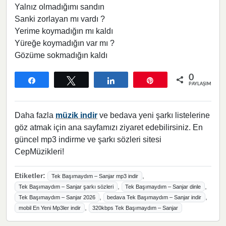
Yalnız olmadığımı sandın
Sanki zorlayan mı vardı ?
Yerime koymadığın mı kaldı
Yüreğe koymadığın var mı ?
Gözüme sokmadığın kaldı
0
Paylaş
Tweetle
Paylaş
Pin
PAYLAŞIMLAR
Daha fazla
müzik indir
ve bedava yeni şarkı listelerine
göz atmak için ana sayfamızı ziyaret edebilirsiniz. En
güncel mp3 indirme ve şarkı sözleri sitesi
CepMüzikleri!
Etiketler:
,
Tek Başımaydım – Sanjar mp3 indir
,
,
Tek Başımaydım – Sanjar şarkı sözleri
Tek Başımaydım – Sanjar dinle
,
,
Tek Başımaydım – Sanjar 2026
bedava Tek Başımaydım – Sanjar indir
,
mobil En Yeni Mp3ler indir
320kbps Tek Başımaydım – Sanjar