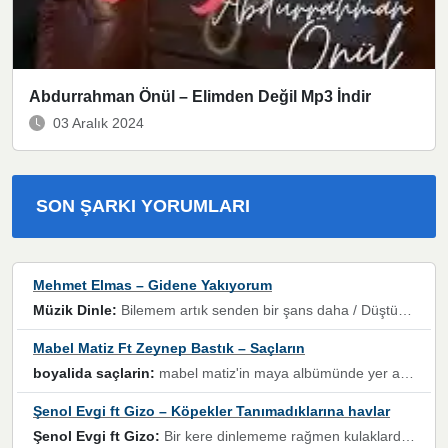
Abdurrahman Önül – Elimden Değil Mp3 İndir
03 Aralık 2024
SON ŞARKI YORUMLARI
Mehmet Elmas – Gidene Yakıyorum
Müzik Dinle:
Bilemem artık senden bir şans daha / Düştüğün zaman ben olmayacağım yanında” dizeleri, artık geçmişin tekrarına izin verilmeyeceğini, kişisel sınırların çizildiğini gösteriyor.
Mabel Matiz Ft Zeynep Bastık – Saçların
boyalida saçlarin:
mabel matiz'in maya albümünde yer alan güzellerden. parça da şarkı hani! müzikal altyapısına vurulduğum, sözlerinde kaybolduğum bir parça olmuş.
Şenol Evgi ft Gizo – Köpekler Tanımadıklarına havlar
Şenol Evgi ft Gizo:
Bir kere dinlememe rağmen kulaklardan gitmiyor sen sen sen sen kurban ol sen sen sen sen hayran ol yükses ses müzik dinleme sebebisiniz canlar bomba gibi patladınız maşallah