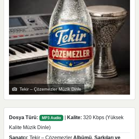
Tekir – Çözemezler Müzik Dinle
Dosya Türü:
|
Kalite:
320 Kbps (Yüksek
MP3 Audio
Kalite Müzik Dinle)
Sanatçı:
Tekir – Çözemezler
Albümü, Şarkıları ve