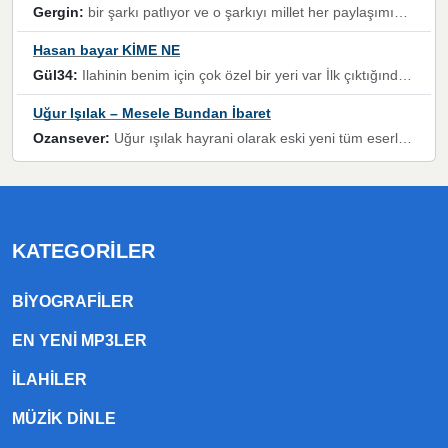
Gergin:
bir şarkı patlıyor ve o şarkıyı millet her paylaşımın altına koyuyor ve öyle bir durum hal alıyor ki şarkıyı dinlemeden şarkıdan bikıyorsun Ama bu enteresan bir şekilde dillere dolanıyor millet olarak seviyoruz dertlerle boğuşurken bir yandan da göbek atmayi))) diyeceklerim bu kadar güzel hoş bir sayfa emeğinize sağlık arkadaşlar kolay gelsin
Hasan bayar KİME NE
Gül34:
Ilahinin benim için çok özel bir yeri var İlk çıktığında komşum ne kadar yüksek sesle dinliyorsa orada duymuştum ve YouTube'dan aratıp Bu ilahiyi bulmuştum ve sonra müdavimi oldum günlük Ben de 3-5 kere dinleyip ezberleyip artık ilahiye bende eşlik ediyorum yüksek sesle Allah razı olsun hizmet nimettir Rabbim sizin zahmetlerinize de hayırlı nimetler versin Selam ve dua ile Allah'a emanet olun
Uğur Işılak – Mesele Bundan İbaret
Ozansever:
Uğur ışılak hayrani olarak eski yeni tüm eserlerini keyifle huzurla dinleyenlerden birisiyim, emeğine saygı duyan gönül veren bunu en güzel şekilde sevenlerine ulaştıran siz değerli sayfa yöneticilerine de teşekkür ederim
KATEGORILER
BIYOGRAFILER
EN YENI MP3LER
ILAHILER
MÜZIK DINLE