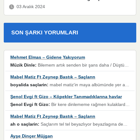
03 Aralık 2024
SON ŞARKI YORUMLARI
Mehmet Elmas – Gidene Yakıyorum
Müzik Dinle:
Bilemem artık senden bir şans daha / Düştüğün zaman ben olmayacağım yanında” dizeleri, artık geçmişin tekrarına izin verilmeyeceğini, kişisel sınırların çizildiğini gösteriyor.
Mabel Matiz Ft Zeynep Bastık – Saçların
boyalida saçlarin:
mabel matiz'in maya albümünde yer alan güzellerden. parça da şarkı hani! müzikal altyapısına vurulduğum, sözlerinde kaybolduğum bir parça olmuş.
Şenol Evgi ft Gizo – Köpekler Tanımadıklarına havlar
Şenol Evgi ft Gizo:
Bir kere dinlememe rağmen kulaklardan gitmiyor sen sen sen sen kurban ol sen sen sen sen hayran ol yükses ses müzik dinleme sebebisiniz canlar bomba gibi patladınız maşallah
Mabel Matiz Ft Zeynep Bastık – Saçların
ah o saçlarin:
Saçlarım tel tel beyazlıyor beyazlagına degil yanımda sen yoksun ona üzülüyorum günler bir bir geçiyor geçen günlere değil sensiz geçen günlere darılıyorum,Dinledikce asla kavusamayacagim ama asla unutamicagim sevdiğim adam için yanar içim
Ayşe Dinçer Müjgan