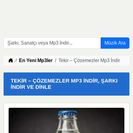
Müzik Ara
Müzik indir
En Yeni Mp3ler
Tekir – Çözemezler Mp3 İndir
TEKIR – ÇÖZEMEZLER MP3 İNDIR, ŞARKI
İNDIR VE DINLE