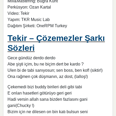
Mix&Mastering: Buğra Kunt
Perküsyon: Ozan Kartal
Video: Tekir
Yapım: TKR Music Lab
Dağıtım Şirketi: OneRPM Turkey
Tekir – Çözemezler Şarkı
Sözleri
Gece gündüz derdo derdo
Abe şişti içim, bu ne biçim dert be kardo ?
Ulen bi de tabi sanıyosun; sen boss, ben kof! (siktir!)
Ona rağmen çok düşmanın, az dost, (lalloş!)
Çekemedi bizi buddy birileri deli gibi tabi
E onları hasetleri götürüyo geri geri
Hadi versin allah sana bizden fazlasını gani
gani(Chucky !)
Bizim için ne dilesen on bin katı bulsun seni