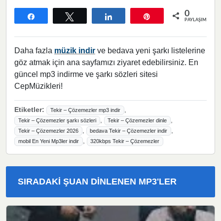
0
Paylaş
Tweetle
Paylaş
Pin
PAYLAŞIMLAR
Daha fazla
müzik indir
ve bedava yeni şarkı listelerine
göz atmak için ana sayfamızı ziyaret edebilirsiniz. En
güncel mp3 indirme ve şarkı sözleri sitesi
CepMüzikleri!
Etiketler:
,
Tekir – Çözemezler mp3 indir
,
,
Tekir – Çözemezler şarkı sözleri
Tekir – Çözemezler dinle
,
,
Tekir – Çözemezler 2026
bedava Tekir – Çözemezler indir
,
mobil En Yeni Mp3ler indir
320kbps Tekir – Çözemezler
SIRADAKI ŞUAN DINLENEN MP3'LER