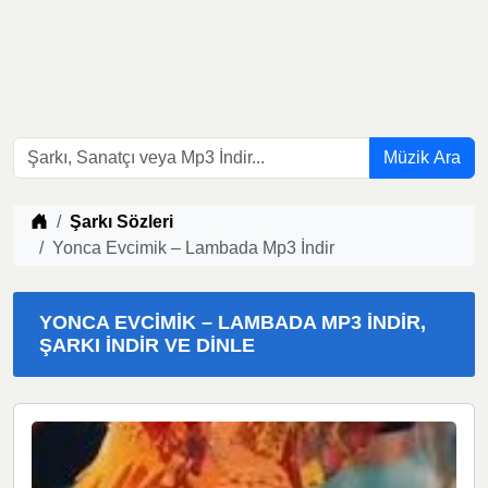
Müzik Ara
Müzik indir
Şarkı Sözleri
Yonca Evcimik – Lambada Mp3 İndir
YONCA EVCIMIK – LAMBADA MP3 İNDIR,
ŞARKI İNDIR VE DINLE