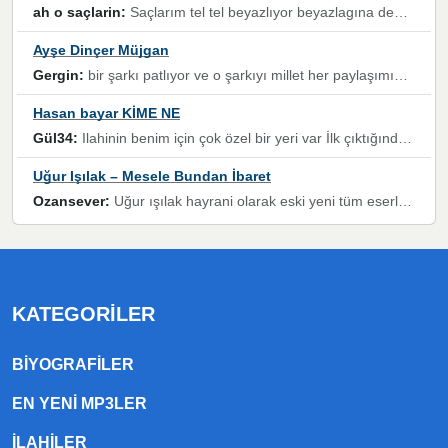
ah o saçlarin:
Saçlarım tel tel beyazlıyor beyazlagına degil yanımda sen yoksun ona üzülüyorum günler bir bir geçiyor geçen günlere değil sensiz geçen günlere darılıyorum,Dinledikce asla kavusamayacagim ama asla unutamicagim sevdiğim adam için yanar içim
Ayşe Dinçer Müjgan
Gergin:
bir şarkı patlıyor ve o şarkıyı millet her paylaşımın altına koyuyor ve öyle bir durum hal alıyor ki şarkıyı dinlemeden şarkıdan bikıyorsun Ama bu enteresan bir şekilde dillere dolanıyor millet olarak seviyoruz dertlerle boğuşurken bir yandan da göbek atmayi))) diyeceklerim bu kadar güzel hoş bir sayfa emeğinize sağlık arkadaşlar kolay gelsin
Hasan bayar KİME NE
Gül34:
Ilahinin benim için çok özel bir yeri var İlk çıktığında komşum ne kadar yüksek sesle dinliyorsa orada duymuştum ve YouTube'dan aratıp Bu ilahiyi bulmuştum ve sonra müdavimi oldum günlük Ben de 3-5 kere dinleyip ezberleyip artık ilahiye bende eşlik ediyorum yüksek sesle Allah razı olsun hizmet nimettir Rabbim sizin zahmetlerinize de hayırlı nimetler versin Selam ve dua ile Allah'a emanet olun
Uğur Işılak – Mesele Bundan İbaret
Ozansever:
Uğur ışılak hayrani olarak eski yeni tüm eserlerini keyifle huzurla dinleyenlerden birisiyim, emeğine saygı duyan gönül veren bunu en güzel şekilde sevenlerine ulaştıran siz değerli sayfa yöneticilerine de teşekkür ederim
KATEGORILER
BIYOGRAFILER
EN YENI MP3LER
ILAHILER