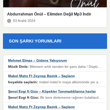
Abdurrahman Önül – Elimden Değil Mp3 İndir
03 Aralık 2024
SON ŞARKI YORUMLARI
Mehmet Elmas – Gidene Yakıyorum
Müzik Dinle:
Bilemem artık senden bir şans daha / Düştüğün zaman ben olmayacağım yanında” dizeleri, artık geçmişin tekrarına izin verilmeyeceğini, kişisel sınırların çizildiğini gösteriyor.
Mabel Matiz Ft Zeynep Bastık – Saçların
boyalida saçlarin:
mabel matiz'in maya albümünde yer alan güzellerden. parça da şarkı hani! müzikal altyapısına vurulduğum, sözlerinde kaybolduğum bir parça olmuş.
Şenol Evgi ft Gizo – Köpekler Tanımadıklarına havlar
Şenol Evgi ft Gizo:
Bir kere dinlememe rağmen kulaklardan gitmiyor sen sen sen sen kurban ol sen sen sen sen hayran ol yükses ses müzik dinleme sebebisiniz canlar bomba gibi patladınız maşallah
Mabel Matiz Ft Zeynep Bastık – Saçların