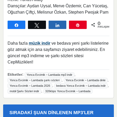
Dansçılar: Aydan Uysal, Merve Özdemir, Can Yücetaş,
Oğuzhan Çiftçi, Melisnur Özkan, Stephen Pwojak Pam
0
Paylaş
Tweetle
Paylaş
Pin
PAYLAŞIMLAR
Daha fazla
müzik indir
ve bedava yeni şarkı listelerine
göz atmak için ana sayfamızı ziyaret edebilirsiniz. En
güncel mp3 indirme ve şarkı sözleri sitesi
CepMüzikleri!
Etiketler:
,
Yonca Evcimik – Lambada mp3 indir
,
,
Yonca Evcimik – Lambada şarkı sözleri
Yonca Evcimik – Lambada dinle
,
,
Yonca Evcimik – Lambada 2026
bedava Yonca Evcimik – Lambada indir
,
mobil Şarkı Sözleri indir
320kbps Yonca Evcimik – Lambada
SIRADAKI ŞUAN DINLENEN MP3'LER