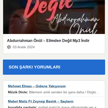
Abdurrahman Önül – Elimden Değil Mp3 İndir
03 Aralık 2024
SON ŞARKI YORUMLARI
Mehmet Elmas – Gidene Yakıyorum
Müzik Dinle:
Bilemem artık senden bir şans daha / Düştüğün zaman ben olmayacağım yanında” dizeleri, artık geçmişin tekrarına izin verilmeyeceğini, kişisel sınırların çizildiğini gösteriyor.
Mabel Matiz Ft Zeynep Bastık – Saçların
boyalida saçlarin:
mabel matiz'in maya albümünde yer alan güzellerden. parça da şarkı hani! müzikal altyapısına vurulduğum, sözlerinde kaybolduğum bir parça olmuş.