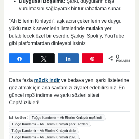
Duygusal Boşalma:
Şarkı, duyguların dışa
vurulmasını sağlayarak bir tür rahatlama sunar.
“Ah Ellerim Kırılaydı”, aşk acısı çekenlerin ve duygu
yüklü müzik sevenlerin listelerinde mutlaka yer
bulabilecek özel bir eserdir. Şarkıyı Spotify, YouTube
gibi platformlardan dinleyebilirsiniz
0
Paylaş
Tweetle
Paylaş
Pin
PAYLAŞIMLAR
Daha fazla
müzik indir
ve bedava yeni şarkı listelerine
göz atmak için ana sayfamızı ziyaret edebilirsiniz. En
güncel mp3 indirme ve şarkı sözleri sitesi
CepMüzikleri!
Etiketler:
,
Tuğçe Kandemir – Ah Ellerim Kırılaydı mp3 indir
,
Tuğçe Kandemir – Ah Ellerim Kırılaydı şarkı sözleri
,
Tuğçe Kandemir – Ah Ellerim Kırılaydı dinle
,
Tuğçe Kandemir – Ah Ellerim Kırılaydı 2026