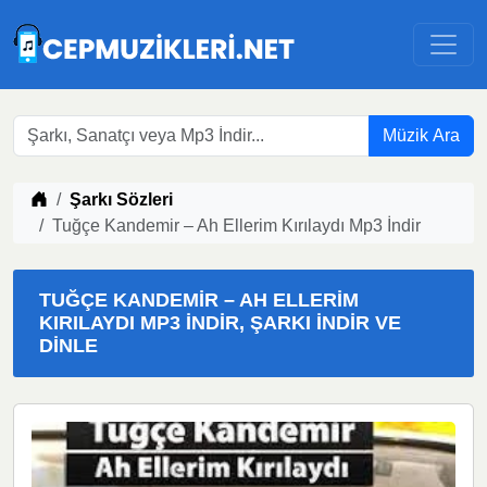
Müzik Ara
Müzik indir
Şarkı Sözleri
Tuğçe Kandemir – Ah Ellerim Kırılaydı Mp3 İndir
TUĞÇE KANDEMIR – AH ELLERIM
KIRILAYDI MP3 İNDIR, ŞARKI İNDIR VE
DINLE