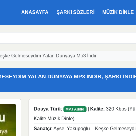
ANASAYFA
ŞARKI SÖZLERI
MÜZIK DINLE
Keşke Gelmeseydim Yalan Dünyaya Mp3 İndir
SEYDIM YALAN DÜNYAYA MP3 İNDIR, ŞARKI İNDI
Dosya Türü:
|
Kalite:
320 Kbps (Yü
MP3 Audio
Kalite Müzik Dinle)
Sanatçı:
Aysel Yakupoğlu – Keşke Gelmeseyd