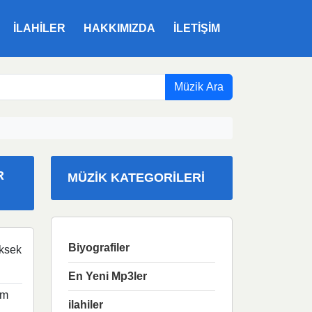
ILAHILER
HAKKIMIZDA
İLETIŞIM
Müzik Ara
R
MÜZIK KATEGORILERI
Biyografiler
ksek
En Yeni Mp3ler
im
ilahiler