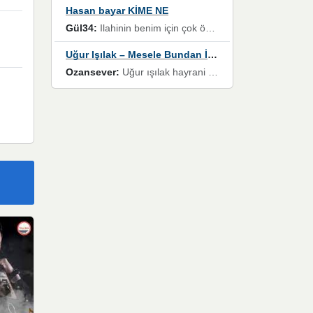
Hasan bayar KİME NE
Gül34:
Ilahinin benim için çok özel bir yeri var İlk çıktığında komşum ne kadar yüksek sesle dinliyorsa orada duymuştum ve YouTube'dan aratıp Bu ilahiyi bulmuştum ve sonra müdavimi oldum günlük Ben de 3-5 kere dinleyip ezberleyip artık ilahiye bende eşlik ediyorum yüksek sesle Allah razı olsun hizmet nimettir Rabbim sizin zahmetlerinize de hayırlı nimetler versin Selam ve dua ile Allah'a emanet olun
Uğur Işılak – Mesele Bundan İbaret
Ozansever:
Uğur ışılak hayrani olarak eski yeni tüm eserlerini keyifle huzurla dinleyenlerden birisiyim, emeğine saygı duyan gönül veren bunu en güzel şekilde sevenlerine ulaştıran siz değerli sayfa yöneticilerine de teşekkür ederim