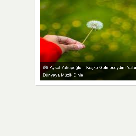
Aysel Yakupoğlu – Keşke Gelmeseydim Yala
Dünyaya Müzik Dinle