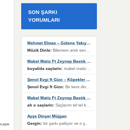
SON ŞARKI
YORUMLARI
Mehmet Elmas – Gidene Yakıyorum
Müzik Dinle:
Bilemem artık senden bir şans daha / Düştüğün zaman ben olmayacağım yanında” dizeleri, artık geçmişin tekrarına izin verilmeyeceğini, kişisel sınırların çizildiğini gösteriyor.
Mabel Matiz Ft Zeynep Bastık – Saçların
boyalida saçlarin:
mabel matiz'in maya albümünde yer alan güzellerden. parça da şarkı hani! müzikal altyapısına vurulduğum, sözlerinde kaybolduğum bir parça olmuş.
Şenol Evgi ft Gizo – Köpekler Tanımadıklarına havlar
Şenol Evgi ft Gizo:
Bir kere dinlememe rağmen kulaklardan gitmiyor sen sen sen sen kurban ol sen sen sen sen hayran ol yükses ses müzik dinleme sebebisiniz canlar bomba gibi patladınız maşallah
Mabel Matiz Ft Zeynep Bastık – Saçların
ah o saçlarin:
Saçlarım tel tel beyazlıyor beyazlagına degil yanımda sen yoksun ona üzülüyorum günler bir bir geçiyor geçen günlere değil sensiz geçen günlere darılıyorum,Dinledikce asla kavusamayacagim ama asla unutamicagim sevdiğim adam için yanar içim
Ayşe Dinçer Müjgan
Gergin:
bir şarkı patlıyor ve o şarkıyı millet her paylaşımın altına koyuyor ve öyle bir durum hal alıyor ki şarkıyı dinlemeden şarkıdan bikıyorsun Ama bu enteresan bir şekilde dillere dolanıyor millet olarak seviyoruz dertlerle boğuşurken bir yandan da göbek atmayi))) diyeceklerim bu kadar güzel hoş bir sayfa emeğinize sağlık arkadaşlar kolay gelsin
YLAŞIMLAR