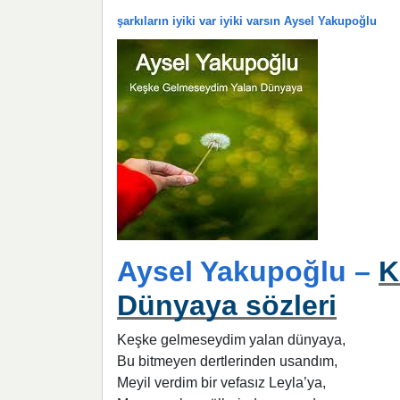
şarkıların iyiki var iyiki varsın Aysel Yakupoğlu
Aysel Yakupoğlu –
K
Dünyaya sözleri
Keşke gelmeseydim yalan dünyaya,
Bu bitmeyen dertlerinden usandım,
Meyil verdim bir vefasız Leyla’ya,