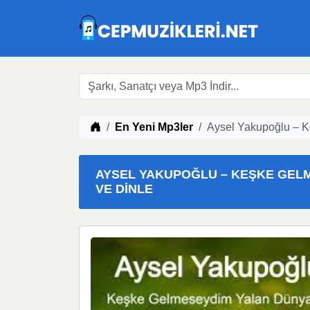
Müzik indir
En Yeni Mp3ler
Aysel Yakupoğlu – 
AYSEL YAKUPOĞLU – KEŞKE GELME
VE DINLE