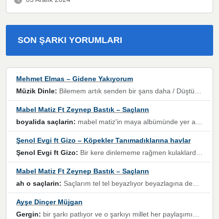
SON ŞARKI YORUMLARI
Mehmet Elmas – Gidene Yakıyorum
Müzik Dinle:
Bilemem artık senden bir şans daha / Düştüğün zaman ben olmayacağım yanında” dizeleri, artık geçmişin tekrarına izin verilmeyeceğini, kişisel sınırların çizildiğini gösteriyor.
Mabel Matiz Ft Zeynep Bastık – Saçların
boyalida saçlarin:
mabel matiz'in maya albümünde yer alan güzellerden. parça da şarkı hani! müzikal altyapısına vurulduğum, sözlerinde kaybolduğum bir parça olmuş.
Şenol Evgi ft Gizo – Köpekler Tanımadıklarına havlar
Şenol Evgi ft Gizo:
Bir kere dinlememe rağmen kulaklardan gitmiyor sen sen sen sen kurban ol sen sen sen sen hayran ol yükses ses müzik dinleme sebebisiniz canlar bomba gibi patladınız maşallah
Mabel Matiz Ft Zeynep Bastık – Saçların
ah o saçlarin:
Saçlarım tel tel beyazlıyor beyazlagına degil yanımda sen yoksun ona üzülüyorum günler bir bir geçiyor geçen günlere değil sensiz geçen günlere darılıyorum,Dinledikce asla kavusamayacagim ama asla unutamicagim sevdiğim adam için yanar içim
Ayşe Dinçer Müjgan
Gergin:
bir şarkı patlıyor ve o şarkıyı millet her paylaşımın altına koyuyor ve öyle bir durum hal alıyor ki şarkıyı dinlemeden şarkıdan bikıyorsun Ama bu enteresan bir şekilde dillere dolanıyor millet olarak seviyoruz dertlerle boğuşurken bir yandan da göbek atmayi))) diyeceklerim bu kadar güzel hoş bir sayfa emeğinize sağlık arkadaşlar kolay gelsin