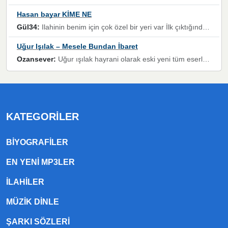
Hasan bayar KİME NE
Gül34:
Ilahinin benim için çok özel bir yeri var İlk çıktığında komşum ne kadar yüksek sesle dinliyorsa orada duymuştum ve YouTube'dan aratıp Bu ilahiyi bulmuştum ve sonra müdavimi oldum günlük Ben de 3-5 kere dinleyip ezberleyip artık ilahiye bende eşlik ediyorum yüksek sesle Allah razı olsun hizmet nimettir Rabbim sizin zahmetlerinize de hayırlı nimetler versin Selam ve dua ile Allah'a emanet olun
Uğur Işılak – Mesele Bundan İbaret
Ozansever:
Uğur ışılak hayrani olarak eski yeni tüm eserlerini keyifle huzurla dinleyenlerden birisiyim, emeğine saygı duyan gönül veren bunu en güzel şekilde sevenlerine ulaştıran siz değerli sayfa yöneticilerine de teşekkür ederim
KATEGORILER
BIYOGRAFILER
EN YENI MP3LER
ILAHILER
MÜZIK DINLE
ŞARKI SÖZLERI