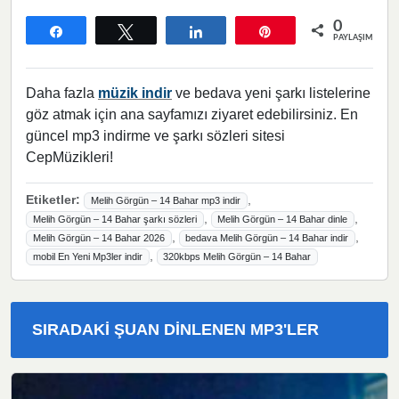
0
Paylaş
Tweetle
Paylaş
Pin
PAYLAŞIMLAR
Daha fazla
müzik indir
ve bedava yeni şarkı listelerine
göz atmak için ana sayfamızı ziyaret edebilirsiniz. En
güncel mp3 indirme ve şarkı sözleri sitesi
CepMüzikleri!
Etiketler:
,
Melih Görgün – 14 Bahar mp3 indir
,
,
Melih Görgün – 14 Bahar şarkı sözleri
Melih Görgün – 14 Bahar dinle
,
,
Melih Görgün – 14 Bahar 2026
bedava Melih Görgün – 14 Bahar indir
,
mobil En Yeni Mp3ler indir
320kbps Melih Görgün – 14 Bahar
SIRADAKI ŞUAN DINLENEN MP3'LER