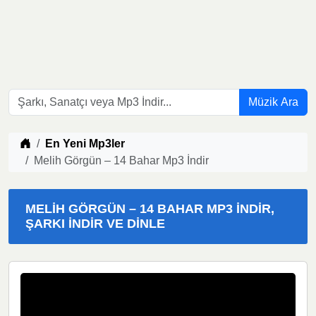
Müzik Ara
Müzik indir
En Yeni Mp3ler
Melih Görgün – 14 Bahar Mp3 İndir
MELIH GÖRGÜN – 14 BAHAR MP3 İNDIR,
ŞARKI İNDIR VE DINLE