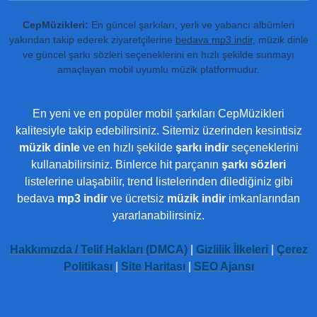
CepMüzikleri:
En güncel şarkıları, yerli ve yabancı albümleri
yakından takip ederek ziyaretçilerine
bedava mp3 indir
, müzik dinle
ve güncel şarkı sözleri seçeneklerini en hızlı şekilde sunmayı
amaçlayan mobil uyumlu müzik platformudur.
En yeni ve en popüler mobil şarkıları CepMüzikleri
kalitesiyle takip edebilirsiniz. Sitemiz üzerinden kesintisiz
müzik dinle
ve en hızlı şekilde
şarkı indir
seçeneklerini
kullanabilirsiniz. Binlerce hit parçanın
şarkı sözleri
listelerine ulaşabilir, trend listelerinden dilediğiniz gibi
bedava
mp3 indir
ve ücretsiz
müzik indir
imkanlarından
yararlanabilirsiniz.
Hakkımızda / Telif Hakları (DMCA)
|
Gizlilik İlkeleri
|
Çerez
Politikası
|
Site Haritası
|
SEO Ajansı