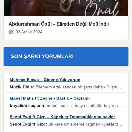
Abdurrahman Önül – Elimden Değil Mp3 İndir
03 Aralık 2024
SON ŞARKI YORUMLARI
Mehmet Elmas – Gidene Yakıyorum
Müzik Dinle:
Bilemem artık senden bir şans daha / Düştüğün zaman ben olmayacağım yanında” dizeleri, artık geçmişin tekrarına izin verilmeyeceğini, kişisel sınırların çizildiğini gösteriyor.
Mabel Matiz Ft Zeynep Bastık – Saçların
boyalida saçlarin:
mabel matiz'in maya albümünde yer alan güzellerden. parça da şarkı hani! müzikal altyapısına vurulduğum, sözlerinde kaybolduğum bir parça olmuş.
Şenol Evgi ft Gizo – Köpekler Tanımadıklarına havlar
Şenol Evgi ft Gizo:
Bir kere dinlememe rağmen kulaklardan gitmiyor sen sen sen sen kurban ol sen sen sen sen hayran ol yükses ses müzik dinleme sebebisiniz canlar bomba gibi patladınız maşallah