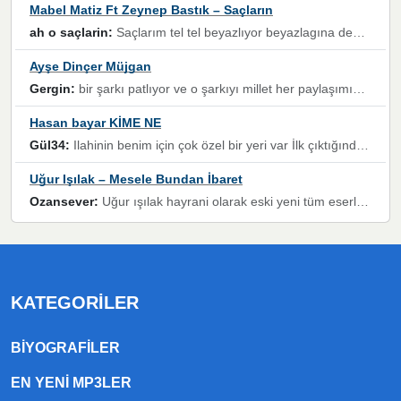
Mabel Matiz Ft Zeynep Bastık – Saçların
ah o saçlarin:
Saçlarım tel tel beyazlıyor beyazlagına degil yanımda sen yoksun ona üzülüyorum günler bir bir geçiyor geçen günlere değil sensiz geçen günlere darılıyorum,Dinledikce asla kavusamayacagim ama asla unutamicagim sevdiğim adam için yanar içim
Ayşe Dinçer Müjgan
Gergin:
bir şarkı patlıyor ve o şarkıyı millet her paylaşımın altına koyuyor ve öyle bir durum hal alıyor ki şarkıyı dinlemeden şarkıdan bikıyorsun Ama bu enteresan bir şekilde dillere dolanıyor millet olarak seviyoruz dertlerle boğuşurken bir yandan da göbek atmayi))) diyeceklerim bu kadar güzel hoş bir sayfa emeğinize sağlık arkadaşlar kolay gelsin
Hasan bayar KİME NE
Gül34:
Ilahinin benim için çok özel bir yeri var İlk çıktığında komşum ne kadar yüksek sesle dinliyorsa orada duymuştum ve YouTube'dan aratıp Bu ilahiyi bulmuştum ve sonra müdavimi oldum günlük Ben de 3-5 kere dinleyip ezberleyip artık ilahiye bende eşlik ediyorum yüksek sesle Allah razı olsun hizmet nimettir Rabbim sizin zahmetlerinize de hayırlı nimetler versin Selam ve dua ile Allah'a emanet olun
Uğur Işılak – Mesele Bundan İbaret
Ozansever:
Uğur ışılak hayrani olarak eski yeni tüm eserlerini keyifle huzurla dinleyenlerden birisiyim, emeğine saygı duyan gönül veren bunu en güzel şekilde sevenlerine ulaştıran siz değerli sayfa yöneticilerine de teşekkür ederim
KATEGORILER
BIYOGRAFILER
EN YENI MP3LER