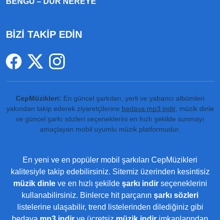
BENGÜ – DUR NEREYE
BİZİ TAKİP EDİN
CepMüzikleri:
En güncel şarkıları, yerli ve yabancı albümleri
yakından takip ederek ziyaretçilerine
bedava mp3 indir
, müzik dinle
ve güncel şarkı sözleri seçeneklerini en hızlı şekilde sunmayı
amaçlayan mobil uyumlu müzik platformudur.
En yeni ve en popüler mobil şarkıları CepMüzikleri
kalitesiyle takip edebilirsiniz. Sitemiz üzerinden kesintisiz
müzik dinle
ve en hızlı şekilde
şarkı indir
seçeneklerini
kullanabilirsiniz. Binlerce hit parçanın
şarkı sözleri
listelerine ulaşabilir, trend listelerinden dilediğiniz gibi
bedava
mp3 indir
ve ücretsiz
müzik indir
imkanlarından