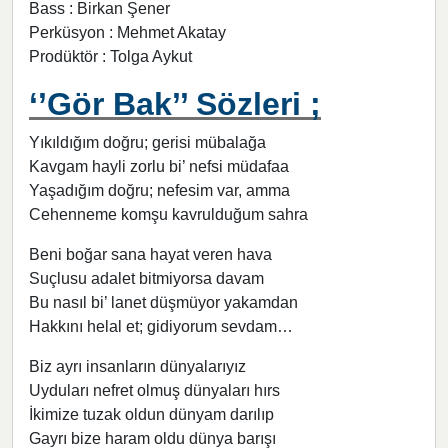
Bass : Birkan Şener
Perküsyon : Mehmet Akatay
Prodüktör : Tolga Aykut
‘’Gör Bak’’ Sözleri ;
Yıkıldığım doğru; gerisi mübalağa
Kavgam hayli zorlu bi’ nefsi müdafaa
Yaşadığım doğru; nefesim var, amma
Cehenneme komşu kavrulduğum sahra
Beni boğar sana hayat veren hava
Suçlusu adalet bitmiyorsa davam
Bu nasıl bi’ lanet düşmüyor yakamdan
Hakkını helal et; gidiyorum sevdam…
Biz ayrı insanların dünyalarıyız
Uyduları nefret olmuş dünyaları hırs
İkimize tuzak oldun dünyam darılıp
Gayrı bize haram oldu dünya barışı