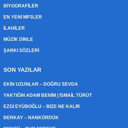
BIYOGRAFILER
EN YENI MP3LER
ILAHILER
MÜZIK DINLE
ŞARKI SÖZLERI
SON YAZILAR
EKIN UZUNLAR – DOĞRU SEVDA
YAKTIĞIN ADAM BENIM | İSMAIL TÜRÜT
EZGI EYÜBOĞLU – BIZE NE KALIR
BERKAY – NANKÖRDÜK