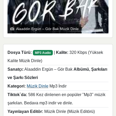
Alaaddin Ergün – Gör Bak Müzik Dinle
Dosya Türü:
|
Kalite:
320 Kbps (Yüksek
MP3 Audio
Kalite Müzik Dinle)
Sanatçı:
Alaaddin Ergün – Gör Bak
Albümü, Şarkıları
ve Şarkı Sözleri
Kategori:
Müzik Dinle
Mp3 İndir
Tiktok`da:
586 Kez dinlenen en popüler "Mp3" müzik
şarkıları. Bedava mp3 indir ve dinle.
Yayınlayan Editör:
Müzik Dinle (Müzik Editörü)