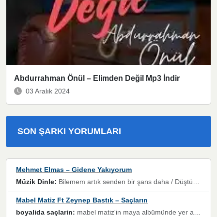
Abdurrahman Önül – Elimden Değil Mp3 İndir
03 Aralık 2024
SON ŞARKI YORUMLARI
Mehmet Elmas – Gidene Yakıyorum
Müzik Dinle:
Bilemem artık senden bir şans daha / Düştüğün zaman ben olmayacağım yanında” dizeleri, artık geçmişin tekrarına izin verilmeyeceğini, kişisel sınırların çizildiğini gösteriyor.
Mabel Matiz Ft Zeynep Bastık – Saçların
boyalida saçlarin:
mabel matiz'in maya albümünde yer alan güzellerden. parça da şarkı hani! müzikal altyapısına vurulduğum, sözlerinde kaybolduğum bir parça olmuş.