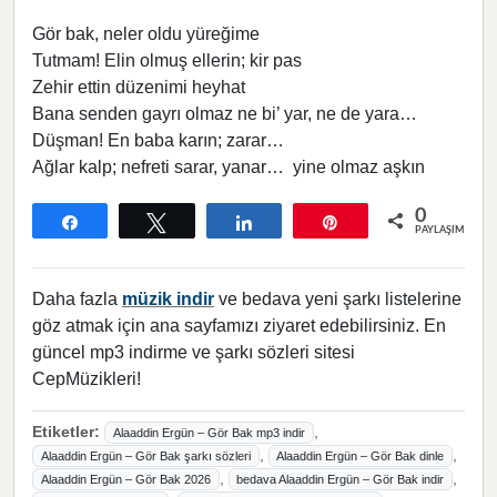
Gör bak, neler oldu yüreğime
Tutmam! Elin olmuş ellerin; kir pas
Zehir ettin düzenimi heyhat
Bana senden gayrı olmaz ne bi’ yar, ne de yara…
Düşman! En baba karın; zarar…
Ağlar kalp; nefreti sarar, yanar… yine olmaz aşkın
0
Paylaş
Tweetle
Paylaş
Pin
PAYLAŞIMLAR
Daha fazla
müzik indir
ve bedava yeni şarkı listelerine
göz atmak için ana sayfamızı ziyaret edebilirsiniz. En
güncel mp3 indirme ve şarkı sözleri sitesi
CepMüzikleri!
Etiketler:
,
Alaaddin Ergün – Gör Bak mp3 indir
,
,
Alaaddin Ergün – Gör Bak şarkı sözleri
Alaaddin Ergün – Gör Bak dinle
,
,
Alaaddin Ergün – Gör Bak 2026
bedava Alaaddin Ergün – Gör Bak indir