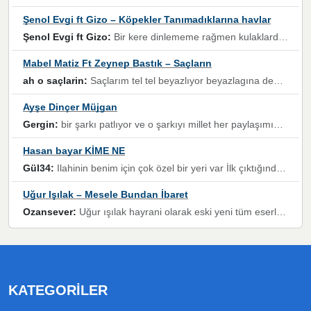
Şenol Evgi ft Gizo – Köpekler Tanımadıklarına havlar
Şenol Evgi ft Gizo:
Bir kere dinlememe rağmen kulaklardan gitmiyor sen sen sen sen kurban ol sen sen sen sen hayran ol yükses ses müzik dinleme sebebisiniz canlar bomba gibi patladınız maşallah
Mabel Matiz Ft Zeynep Bastık – Saçların
ah o saçlarin:
Saçlarım tel tel beyazlıyor beyazlagına degil yanımda sen yoksun ona üzülüyorum günler bir bir geçiyor geçen günlere değil sensiz geçen günlere darılıyorum,Dinledikce asla kavusamayacagim ama asla unutamicagim sevdiğim adam için yanar içim
Ayşe Dinçer Müjgan
Gergin:
bir şarkı patlıyor ve o şarkıyı millet her paylaşımın altına koyuyor ve öyle bir durum hal alıyor ki şarkıyı dinlemeden şarkıdan bikıyorsun Ama bu enteresan bir şekilde dillere dolanıyor millet olarak seviyoruz dertlerle boğuşurken bir yandan da göbek atmayi))) diyeceklerim bu kadar güzel hoş bir sayfa emeğinize sağlık arkadaşlar kolay gelsin
Hasan bayar KİME NE
Gül34:
Ilahinin benim için çok özel bir yeri var İlk çıktığında komşum ne kadar yüksek sesle dinliyorsa orada duymuştum ve YouTube'dan aratıp Bu ilahiyi bulmuştum ve sonra müdavimi oldum günlük Ben de 3-5 kere dinleyip ezberleyip artık ilahiye bende eşlik ediyorum yüksek sesle Allah razı olsun hizmet nimettir Rabbim sizin zahmetlerinize de hayırlı nimetler versin Selam ve dua ile Allah'a emanet olun
Uğur Işılak – Mesele Bundan İbaret
Ozansever:
Uğur ışılak hayrani olarak eski yeni tüm eserlerini keyifle huzurla dinleyenlerden birisiyim, emeğine saygı duyan gönül veren bunu en güzel şekilde sevenlerine ulaştıran siz değerli sayfa yöneticilerine de teşekkür ederim
KATEGORILER