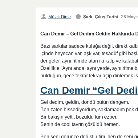
Müzik Dinle
Şarkı Çıkış Tarihi:
26 Mayı
Can Demir – Gel Dedim Geldin Hakkında Det
Bazı şarkılar sadece kulağa değil, direkt ka
İçinde heyecan var, aşk var, tesadüf gibi başl
dengeler, aynı ritimde atan iki kalp ve kalabal
Özellikle “Aynı anda, aynı yerde, aynı ritme b
bulduğun, gece tekrar tekrar açıp dinlemek is
Can Demir “Gel Dedim
Gel dedim, geldin, döndü bütün dengem.
Ben zaten hissediyordum, saklamadım pek d
Bir bakışın yetti, bozuldu tüm ezber.
Senin de cool tavrın çözüldü hemen.
Ben seni görünce değişti ritim, ben de seni g