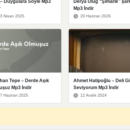
 – Duygulara Söyle Mp3
Derya Uluğ “Şımarık” şark
r
Mp3 İndir
3 Nisan 2025
20 Haziran 2026
han Tepe – Derde Aşık
Ahmet Hatipoğlu – Deli Gi
uşuz Mp3 İndir
Seviyorum Mp3 İndir
7 Haziran 2025
12 Aralık 2024