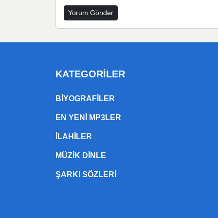
KATEGORILER
BIYOGRAFILER
EN YENI MP3LER
ILAHILER
MÜZIK DINLE
ŞARKI SÖZLERI