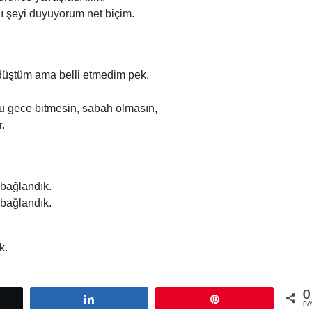
nı şeyi duyuyorum net biçim.
 düştüm ama belli etmedim pek.
u gece bitmesin, sabah olmasın,
r.
 bağlandık.
 bağlandık.
k.
0
tle
Paylaş
Pin
PA