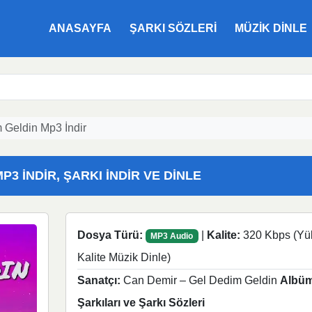
ANASAYFA
ŞARKI SÖZLERI
MÜZIK DINLE
 Geldin Mp3 İndir
3 İNDIR, ŞARKI İNDIR VE DINLE
Dosya Türü:
|
Kalite:
320 Kbps (Yü
MP3 Audio
Kalite Müzik Dinle)
Sanatçı:
Can Demir – Gel Dedim Geldin
Albüm
Şarkıları ve Şarkı Sözleri