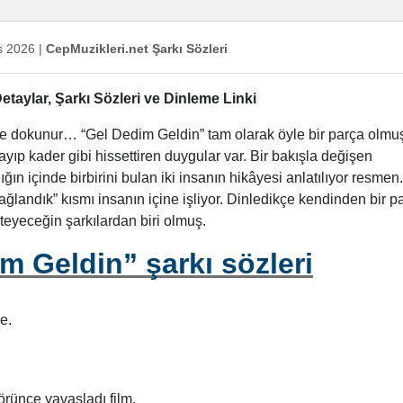
s 2026
|
CepMuzikleri.net Şarkı Sözleri
aylar, Şarkı Sözleri ve Dinleme Linki
lbe dokunur… “Gel Dedim Geldin” tam olarak öyle bir parça olmu
ayıp kader gibi hissettiren duygular var. Bir bakışla değişen
ığın içinde birbirini bulan iki insanın hikâyesi anlatılıyor resmen.
ağlandık” kısmı insanın içine işliyor. Dinledikçe kendinden bir p
teyeceğin şarkılardan biri olmuş.
 Geldin” şarkı sözleri
e.
örünce yavaşladı film.