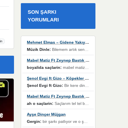
SON ŞARKI
YORUMLARI
in
Mehmet Elmas – Gidene Yakıyorum
Müzik Dinle:
Bilemem artık senden bir şans daha / Düştüğün zaman ben olmayacağım yanında” dizeleri, artık geçmişin tekrarına izin verilmeyeceğini, kişisel sınırların çizildiğini gösteriyor.
Mabel Matiz Ft Zeynep Bastık – Saçların
boyalida saçlarin:
mabel matiz'in maya albümünde yer alan güzellerden. parça da şarkı hani! müzikal altyapısına vurulduğum, sözlerinde kaybolduğum bir parça olmuş.
Şenol Evgi ft Gizo – Köpekler Tanımadıklarına havlar
Şenol Evgi ft Gizo:
Bir kere dinlememe rağmen kulaklardan gitmiyor sen sen sen sen kurban ol sen sen sen sen hayran ol yükses ses müzik dinleme sebebisiniz canlar bomba gibi patladınız maşallah
Mabel Matiz Ft Zeynep Bastık – Saçların
ah o saçlarin:
Saçlarım tel tel beyazlıyor beyazlagına degil yanımda sen yoksun ona üzülüyorum günler bir bir geçiyor geçen günlere değil sensiz geçen günlere darılıyorum,Dinledikce asla kavusamayacagim ama asla unutamicagim sevdiğim adam için yanar içim
Ayşe Dinçer Müjgan
Gergin:
bir şarkı patlıyor ve o şarkıyı millet her paylaşımın altına koyuyor ve öyle bir durum hal alıyor ki şarkıyı dinlemeden şarkıdan bikıyorsun Ama bu enteresan bir şekilde dillere dolanıyor millet olarak seviyoruz dertlerle boğuşurken bir yandan da göbek atmayi))) diyeceklerim bu kadar güzel hoş bir sayfa emeğinize sağlık arkadaşlar kolay gelsin