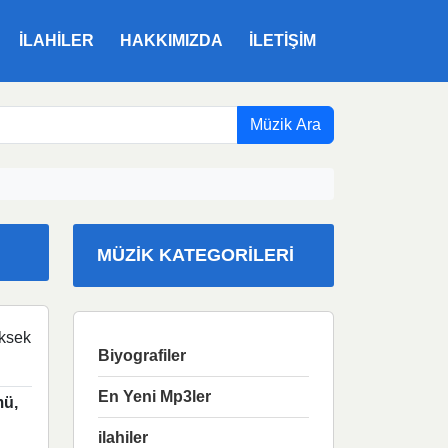
ILAHILER
HAKKIMIZDA
İLETIŞIM
Müzik Ara
MÜZIK KATEGORILERI
ksek
Biyografiler
En Yeni Mp3ler
ü,
ilahiler