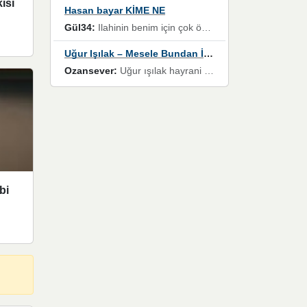
ısı
Hasan bayar KİME NE
Gül34:
Ilahinin benim için çok özel bir yeri var İlk çıktığında komşum ne kadar yüksek sesle dinliyorsa orada duymuştum ve YouTube'dan aratıp Bu ilahiyi bulmuştum ve sonra müdavimi oldum günlük Ben de 3-5 kere dinleyip ezberleyip artık ilahiye bende eşlik ediyorum yüksek sesle Allah razı olsun hizmet nimettir Rabbim sizin zahmetlerinize de hayırlı nimetler versin Selam ve dua ile Allah'a emanet olun
Uğur Işılak – Mesele Bundan İbaret
Ozansever:
Uğur ışılak hayrani olarak eski yeni tüm eserlerini keyifle huzurla dinleyenlerden birisiyim, emeğine saygı duyan gönül veren bunu en güzel şekilde sevenlerine ulaştıran siz değerli sayfa yöneticilerine de teşekkür ederim
bi